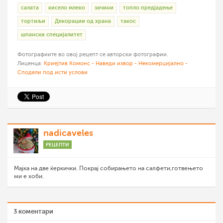
салата
кисело млеко
зачини
топло предјадење
тортиљи
Декорации од храна
такос
шпански специјалитет
Фотографиите во овој рецепт се авторски фотографии.
Лиценца:
Криејтив Комонс - Наведи извор - Некомерцијално -
Сподели под исти услови
nadicaveles
РЕЦЕПТИ
Мајка на две ќеркички. Покрај собирањето на салфети,готвењето
ми е хоби.
3 коментари