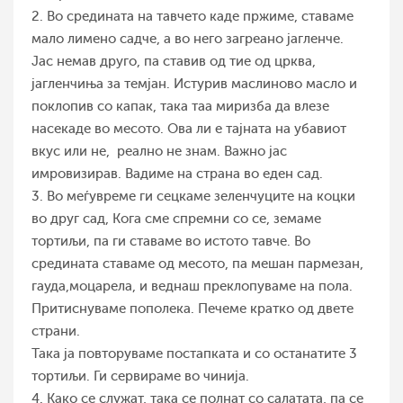
2. Во средината на тавчето каде пржиме, ставаме
мало лимено садче, а во него загреано јагленче.
Јас немав друго, па ставив од тие од црква,
јагленчиња за темјан. Истурив маслиново масло и
поклопив со капак, така таа миризба да влезе
насекаде во месото. Ова ли е тајната на убавиот
вкус или не, реално не знам. Важно јас
имровизирав. Вадиме на страна во еден сад.
3. Во меѓувреме ги сецкаме зеленчуците на коцки
во друг сад, Кога сме спремни со се, земаме
тортиљи, па ги ставаме во истото тавче. Во
средината ставаме од месото, па мешан пармезан,
гауда,моцарела, и веднаш преклопуваме на пола.
Притиснуваме пополека. Печеме кратко од двете
страни.
Така ја повторуваме постапката и со останатите 3
тортиљи. Ги сервираме во чинија.
4. Како се служат, така се полнат со салатата, па се