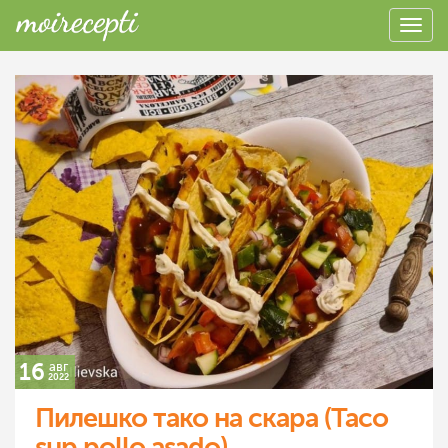
16
авг
2022
Пилешко тако на скара (Taco
sup pollo asado)