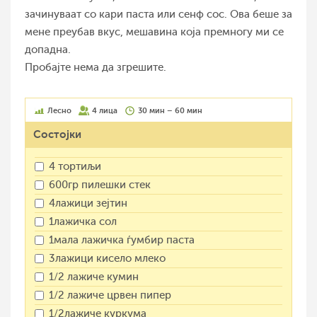
зачинуваат со кари паста или сенф сос. Ова беше за
мене преубав вкус, мешавина која премногу ми се
допадна.
Пробајте нема да згрешите.
Лесно
4 лица
30 мин – 60 мин
Состојки
4 тортиљи
600гр пилешки стек
4лажици зејтин
1лажичка сол
1мала лажичка ѓумбир паста
3лажици кисело млеко
1/2 лажиче кумин
1/2 лажиче црвен пипер
1/2лажиче куркума