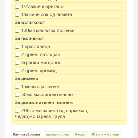
1/2лажиче оригано
1лажиче сок од лимета
За остатокот
100мл масло за пржење
За полнежот
1 краставица
2 црвен патлиџан
3гранки магдонос
2 црвен кромид
За димено
1 жешко јагленче
50мл маслиново масло
За дополнителен полнеж
200гр мешавина од пармезан,
чедар,моцарела, гауда
Клучни зборови
пилешки стек
Лесно
30 мин – 60 мин