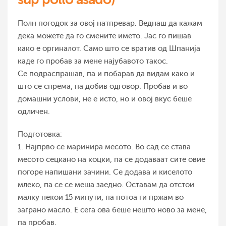
Полн погодок за овој натпревар. Веднаш да кажам
дека можете да го смените името. Јас го пишав
како е оргиналот. Само што се вратив од Шпанија
каде го пробав за мене најубавото такос.
Се подраспрашав, па и побарав да видам како и
што се спрема, па добив одговор. Пробав и во
домашни услови, не е исто, но и овој вкус беше
одличен.
Подготовка:
1. Најпрво се маринира месото. Во сад се става
месото сецкано на коцки, па се додаваат сите овие
погоре напишани зачини. Се додава и киселото
млеко, па се се меша заедно. Оставам да отстои
малку некои 15 минути, па потоа ги пржам во
заграно масло. Е сега ова беше нешто ново за мене,
па пробав.