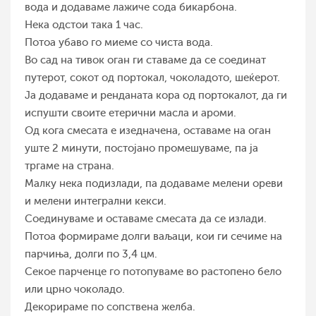
вода и додаваме лажиче сода бикарбона.
Нека одстои така 1 час.
Потоа убаво го миеме со чиста вода.
Во сад на тивок оган ги ставаме да се соединат
путерот, сокот од портокал, чоколадото, шеќерот.
Ја додаваме и ренданата кора од портокалот, да ги
испушти своите етерични масла и ароми.
Од кога смесата е изедначена, оставаме на оган
уште 2 минути, постојано промешуваме, па ја
тргаме на страна.
Малку нека подизлади, па додаваме мелени ореви
и мелени интегрални кекси.
Соединуваме и оставаме смесата да се излади.
Потоа формираме долги ваљаци, кои ги сечиме на
парчиња, долги по 3,4 цм.
Секое парченце го потопуваме во растопено бело
или црно чоколадо.
Декорираме по сопствена желба.