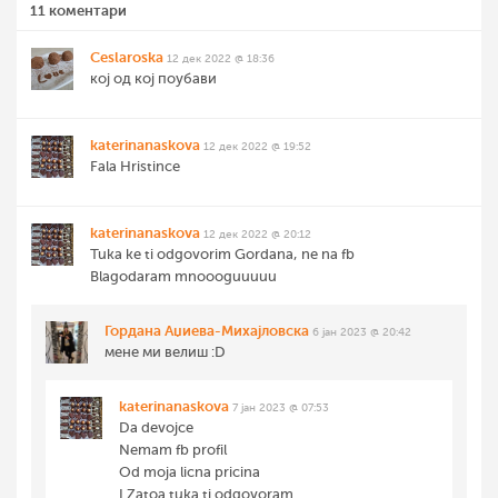
11 коментари
Ceslaroska
12 дек 2022 @ 18:36
кој од кој поубави
katerinanaskova
12 дек 2022 @ 19:52
Fala Hristince
katerinanaskova
12 дек 2022 @ 20:12
Tuka ke ti odgovorim Gordana, ne na fb
Blagodaram mnoooguuuuu
Гордана Аџиева-Михајловска
6 јан 2023 @ 20:42
мене ми велиш :D
katerinanaskova
7 јан 2023 @ 07:53
Da devojce
Nemam fb profil
Od moja licna pricina
I Zatoa tuka ti odgovoram