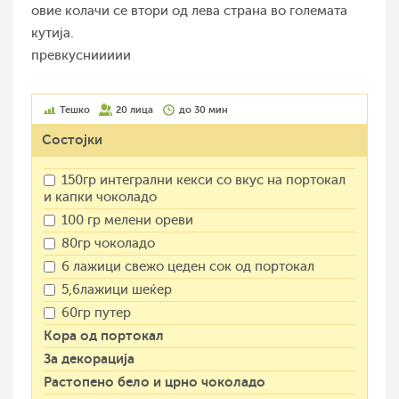
овие колачи се втори од лева страна во големата
кутија.
превкусниииии
Тешко
20 лица
до 30 мин
Состојки
150гр интегрални кекси со вкус на портокал
и капки чоколадо
100 гр мелени ореви
80гр чоколадо
6 лажици свежо цеден сок од портокал
5,6лажици шеќер
60гр путер
Кора од портокал
За декорација
Растопено бело и црно чоколадо