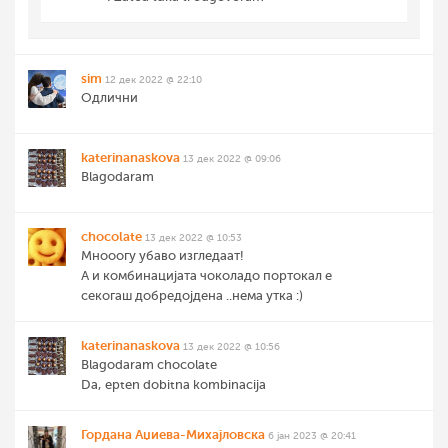
sim
12 дек 2022 @ 22:10
Одлични
katerinanaskova
13 дек 2022 @ 09:06
Blagodaram
chocolate
13 дек 2022 @ 10:53
Мнооогу убаво изгледаат!
А и комбинацијата чоколадо портокал е
секогаш добредојдена ..нема утка :)
katerinanaskova
13 дек 2022 @ 10:56
Blagodaram chocolate
Da, epten dobitna kombinacija
Гордана Аџиева-Михајловска
6 јан 2023 @ 20:41