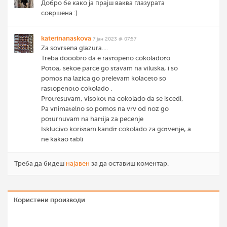
Добро бе како ја прајш ваква глазурата
совршена :)
katerinanaskova
7 јан 2023 @ 07:57
Za sovrsena glazura....
Treba dooobro da e rastopeno cokoladoto
Potoa, sekoe parce go stavam na viluska, i so
pomos na lazica go prelevam kolaceto so
rastopenoto cokolado .
Protresuvam, visokot na cokolado da se iscedi,
Pa vnimatelno so pomos na vrv od noz go
poturnuvam na hartija za pecenje
Isklucivo koristam kandit cokolado za gotvenje, a
ne kakao tabli
Треба да бидеш
најавен
за да оставиш коментар.
Користени производи