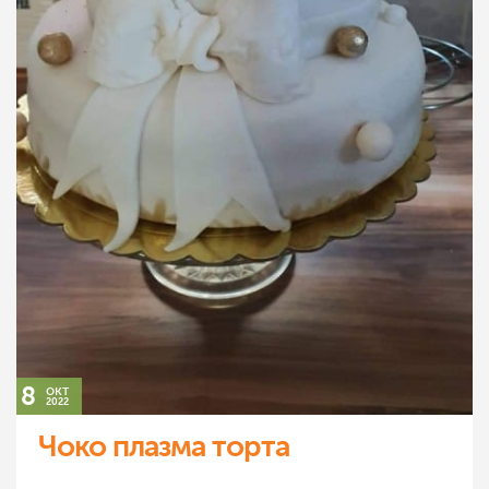
8
окт
2022
Чоко плазма торта