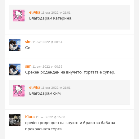
eli4ka
11 окт 2022 @ 21:01
Благодарам Катерина.
sim
11 окт 2022 @ 00:54
Се
sim
11 окт 2022 @ 00:55
Среќен роденден на внучето, тортата е супер.
eli4ka
11 окт 2022 @ 21:01
Благодарам сим
Klara
11 окт 2022 @ 15:00
среќен роденден на внукот и браво за баба за
прекрасната торта