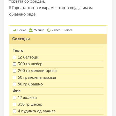
тортата со фондан.
5.Горната торта е карамел торта која ја имам
објавено овде.
Лесно
35 лица
2 часа – 3 часа
Состојки
Тесто
12 белтоци
300 гр шеќер
200 гр мелени ореви
50 гр мелена плазма
50 гр брашно
Фил
12 жолчки
350 гр шеќер
4 пудинга од ванила