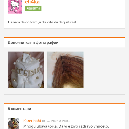
eli4ka
РЕЦЕПТИ
Uzivam da gotvam ,a drugite da degustiraat.
Дополнителни фотографии
8 коментари
KaterinaM
10 окт 2022 @ 20:03
Mnogu ubava torta. Da vi è zivo i zdravo vnuceto.