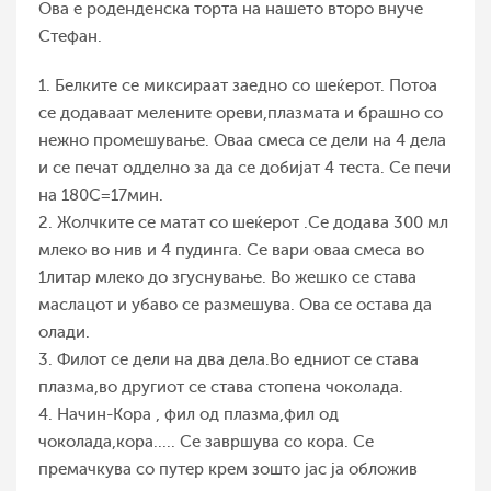
Ова е роденденска торта на нашето второ внуче
Стефан.
1. Белките се миксираат заедно со шеќерот. Потоа
се додаваат мелените ореви,плазмата и брашно со
нежно промешување. Оваа смеса се дели на 4 дела
и се печат одделно за да се добијат 4 теста. Се печи
на 180С=17мин.
2. Жолчките се матат со шеќерот .Се додава 300 мл
млеко во нив и 4 пудинга. Се вари оваа смеса во
1литар млеко до згуснување. Во жешко се става
маслацот и убаво се размешува. Ова се остава да
олади.
3. Филот се дели на два дела.Во едниот се става
плазма,во другиот се става стопена чоколада.
4. Начин-Кора , фил од плазма,фил од
чоколада,кора..... Се завршува со кора. Се
премачкува со путер крем зошто јас ја обложив