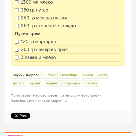
1300 мл млеко
350 гр путер
260 гр мелена плазма
260 гр стопено чоколадо
Путер крем
125 гр маргарин
200 гр шеќер во прав
3 лажици млеко
Клучни зборови
Лесно
чоколадо
2 часа – 3 часа
десерт
ореви
пудинг
роденден
плазма
Фотографиите во овој рецепт се авторски фотографии.
Лиценца: Сите права се задржани