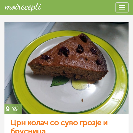
9
сеп
2021
Црн колач со суво грозје и
брусница