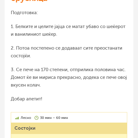
Подготовка:
1. Белките и целите јајца се матат убаво со шеќерот
и ванилиниот шеќер.
2. Потоа постепено се додаваат сите преостанати
состојќи.
3. Се пече на 170 степени, отприлика половина час.
Домот ќе ви мириса прекрасно, додека се пече овој
вкусен колач.
Добар апетит!
Лесно
30 мин – 60 мин
Состојки