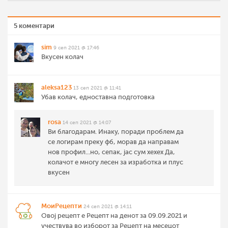
5 коментари
sim
9 сеп 2021 @ 17:46
Вкусен колач
aleksa123
13 сеп 2021 @ 11:41
Убав колач, едноставна подготовка
rosa
14 сеп 2021 @ 14:07
Ви благодарам. Инаку, поради проблем да
се логирам преку фб, морав да направам
нов профил...но, сепак, јас сум хехех Да,
колачот е многу лесен за изработка и плус
вкусен
МоиРецепти
24 сеп 2021 @ 14:11
Овој рецепт е Рецепт на денот за 09.09.2021 и
учествува во изборот за Рецепт на месецот