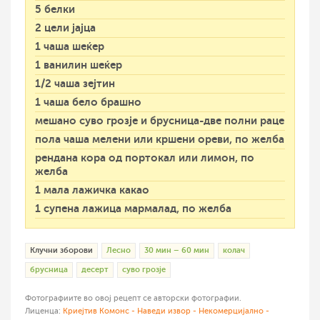
5 белки
2 цели јајца
1 чаша шеќер
1 ванилин шеќер
1/2 чаша зејтин
1 чаша бело брашно
мешано суво грозје и брусница-две полни раце
пола чаша мелени или кршени ореви, по желба
рендана кора од портокал или лимон, по
желба
1 мала лажичка какао
1 супена лажица мармалад, по желба
Клучни зборови
Лесно
30 мин – 60 мин
колач
брусница
десерт
суво грозје
Фотографиите во овој рецепт се авторски фотографии.
Лиценца:
Криејтив Комонс - Наведи извор - Некомерцијално -