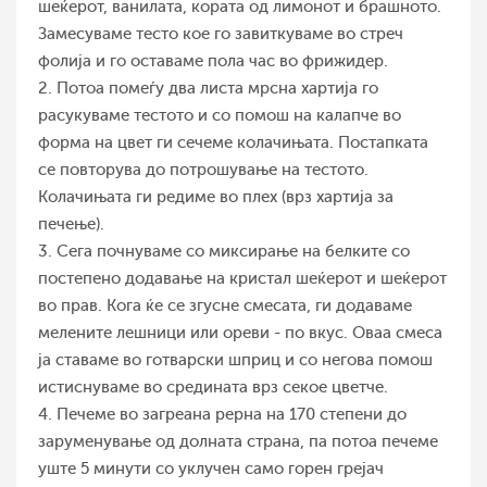
шеќерот, ванилата, кората од лимонот и брашното.
Замесуваме тесто кое го завиткуваме во стреч
фолија и го оставаме пола час во фрижидер.
2. Потоа помеѓу два листа мрсна хартија го
расукуваме тестото и со помош на калапче во
форма на цвет ги сечеме колачињата. Постапката
се повторува до потрошување на тестото.
Колачињата ги редиме во плех (врз хартија за
печење).
3. Сега почнуваме со миксирање на белките со
постепено додавање на кристал шеќерот и шеќерот
во прав. Кога ќе се згусне смесата, ги додаваме
мелените лешници или ореви - по вкус. Оваа смеса
ја ставаме во готварски шприц и со негова помош
истиснуваме во средината врз секое цветче.
4. Печеме во загреана рерна на 170 степени до
заруменување од долната страна, па потоа печеме
уште 5 минути со уклучен само горен грејач