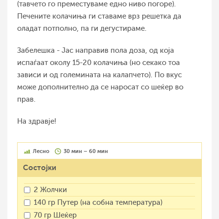
(тавчето го преместуваме едно ниво погоре).
Печените колачиња ги ставаме врз решетка да
оладат потполно, па ги дегустираме.
Забелешка - Јас направив пола доза, од која
испаѓаат околу 15-20 колачиња (но секако тоа
зависи и од големината на калапчето). По вкус
може дополнително да се наросат со шеќер во
прав.
На здравје!
Лесно
30 мин – 60 мин
Состојки
2 Жолчки
140 гр Путер (на собна температура)
70 гр Шеќер