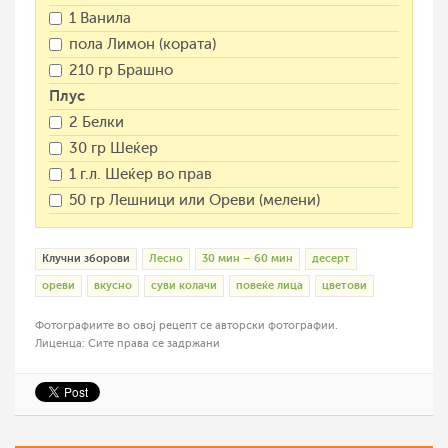
1 Ванила
пола Лимон (кората)
210 гр Брашно
Плус
2 Белки
30 гр Шеќер
1 г.л. Шеќер во прав
50 гр Лешници или Ореви (мелени)
Клучни зборови
Лесно
30 мин – 60 мин
десерт
ореви
вкусно
суви колачи
повеќе лица
цветови
Фотографиите во овој рецепт се авторски фотографии.
Лиценца: Сите права се задржани