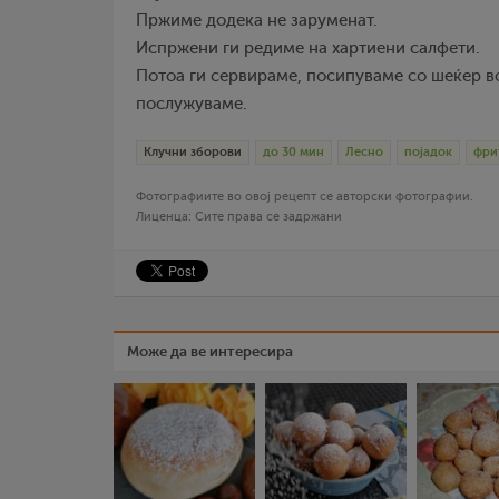
Пржиме додека не заруменат.
Испржени ги редиме на хартиени салфети.
Потоа ги сервираме, посипуваме со шеќер во
послужуваме.
Клучни зборови
до 30 мин
Лесно
појадок
фри
Фотографиите во овој рецепт се авторски фотографии.
Лиценца: Сите права се задржани
Може да ве интересира