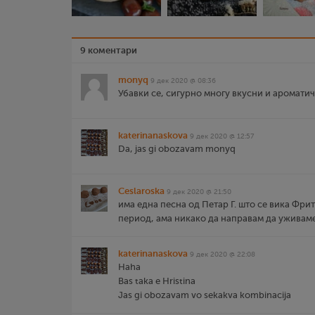
9 коментари
monyq
9 дек 2020 @ 08:36
Убавки се, сигурно многу вкусни и аромати
katerinanaskova
9 дек 2020 @ 12:57
Da, jas gi obozavam monyq
Ceslaroska
9 дек 2020 @ 21:50
има една песна од Петар Г. што се вика Фрит
период, ама никако да направам да уживаме ј
katerinanaskova
9 дек 2020 @ 22:08
Haha
Bas taka e Hristina
Jas gi obozavam vo sekakva kombinacija