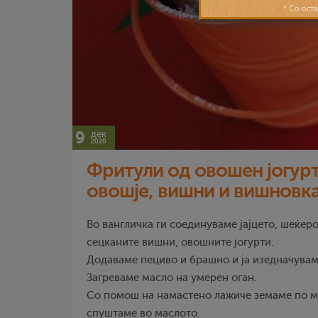
9
дек
2020
Фритули од овошен јогур
овошје, вишни и вишновка
Во вангличка ги соединуваме јајцето, шеќеро
сецканите вишни, овошните јогурти.
Додаваме пециво и брашно и ја изедначувам
Загреваме масло на умерен оган.
Со помош на намастено лажиче земаме по ма
спуштаме во маслото.