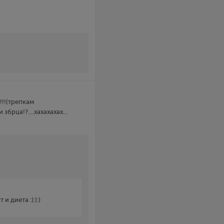
!!!(трепкам
 збрца!?....хахахахах...
и диета :):):)