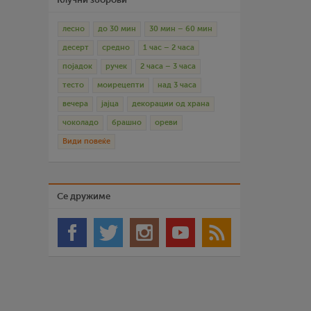
лесно
до 30 мин
30 мин – 60 мин
десерт
средно
1 час – 2 часа
појадок
ручек
2 часа – 3 часа
тесто
моирецепти
над 3 часа
вечера
јајца
декорации од храна
чоколадо
брашно
ореви
Види повеќе
Се дружиме