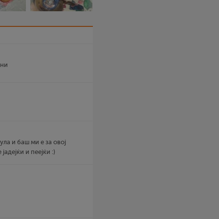
чни
ула и баш ми е за овој
адејќи и пеејќи :)