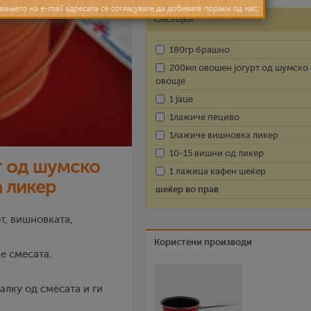
Состојки
180гр брашно
200мл овошен јогурт од шумско
овошје
1 јаце
1лажиче пециво
1лажиче вишновка ликер
10-15 вишни од ликер
т од шумско
1 лажица кафен шеќер
 ликер
шеќер во прав
т, вишновката,
Користени производи
е смесата.
лку од смесата и ги