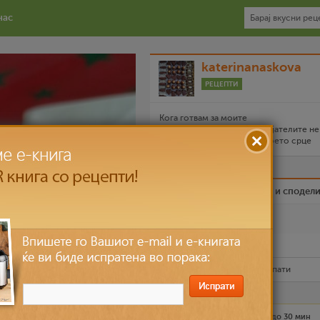
нас
katerinanaskova
РЕЦЕПТИ
Кога готвам за моите
најблиски,семејството,пријателите не
давам храна,им го давам моето срце
Биди вистински пријател и сподел
Омилен
Испечати го рецептот
Рецептот е прочитан
2,877
пати
Лесно
2-3 лица
до 30 мин