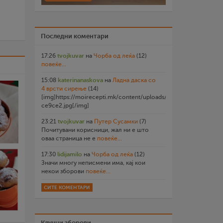
Последни коментари
17:26
tvojkuvar
на
Чорба од леќа
(12)
повеќе...
15:08
katerinanaskova
на
Ладна даска со
4 врсти сирење
(14)
[img]https://moirecepti.mk/content/uploads/2026/07/20260719
ce9ce2.jpg[/img]
23:21
tvojkuvar
на
Путер Сусамки
(7)
Почитувани корисници, жал ни е што
оваа страница не е
повеќе...
17:30
lidijamilo
на
Чорба од леќа
(12)
Значи многу неписмени има, кај кои
некои зборови
повеќе...
СИТЕ КОМЕНТАРИ
Клучни зборови