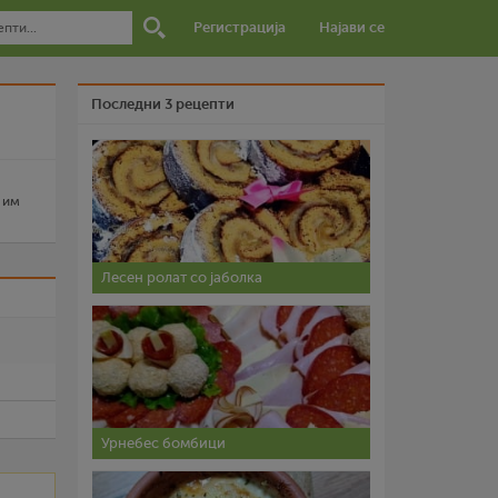
Регистрација
Најави се
Последни 3 рецепти
 им
Лесен ролат со јаболка
и
Урнебес бомбици