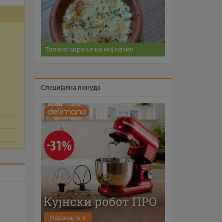
Топено сирење на мој начин
Специјална понуда