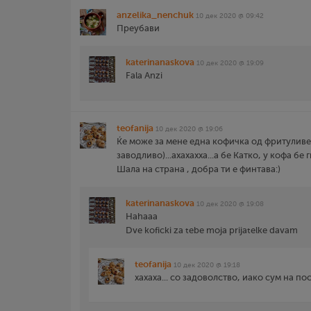
anzelika_nenchuk
10 дек 2020 @ 09:42
Преубави
katerinanaskova
10 дек 2020 @ 19:09
Fala Anzi
teofanija
10 дек 2020 @ 19:06
Ќе може за мене една кофичка од фритуливе
заводливо)...ахахахха...а бе Катко, у кофа бе ги
Шала на страна , добра ти е финтава:)
katerinanaskova
10 дек 2020 @ 19:08
Hahaaa
Dve koficki za tebe moja prijatelke davam
teofanija
10 дек 2020 @ 19:18
хахаха... со задоволство, иако сум на пост 