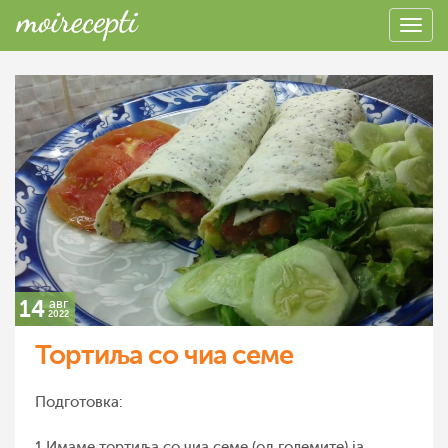
14
авг
2022
Тортиља со чиа семе
Подготовка:
1.Имаме тортиља со чиа семе (од големите).ја