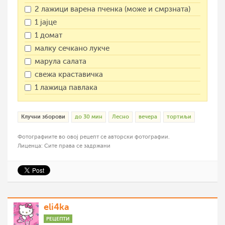
2 лажици варена пченка (може и смрзната)
1 јајце
1 домат
малку сечкано лукче
марула салата
свежа краставичка
1 лажица павлака
Клучни зборови
до 30 мин
Лесно
вечера
тортиљи
Фотографиите во овој рецепт се авторски фотографии.
Лиценца: Сите права се задржани
eli4ka
РЕЦЕПТИ