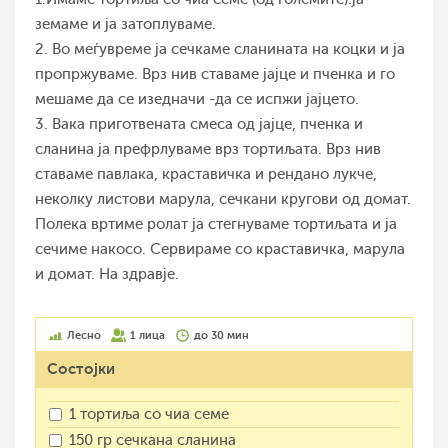
земаме и ја затоплуваме.
2. Во меѓувреме ја сечкаме сланината на коцки и ја
пропржуваме. Врз нив ставаме јајце и пченка и го
мешаме да се изедначи -да се испжи јајцето.
3. Вака приготвената смеса од јајце, пченка и
сланина ја префрлуваме врз тортиљата. Врз нив
ставаме павлака, краставичка и рендано лукче,
неколку листови марула, сечкани кругови од домат.
Полека вртиме ролат ја стегнуваме тортиљата и ја
сечиме накосо. Сервираме со краставичка, марула
и домат. На здравје.
Лесно
1 лица
до 30 мин
Состојки
1 тортиља со чиа семе
150 гр сечкана сланина