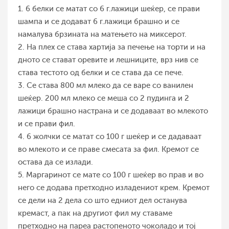
1. 6 белки се матат со 6 г.лажици шеќер, се прави
шампа и се додават 6 г.лажици брашно и се
намалува брзината на матењето на миксерот.
2. На плех се става хартија за печење на торти и на
дното се стават оревите и лешниците, врз нив се
става тестото од белки и се става да се пече.
3. Се става 800 мл млеко да се варе со ванилен
шеќер. 200 мл млеко се меша со 2 пудинга и 2
лажици брашно настрана и се додаваат во млекото
и се прави фил.
4. 6 жолчки се матат со 100 г шеќер и се дадаваат
во млекото и се праве смесата за фил. Кремот се
остава да се излади.
5. Маргаринот се мате со 100 г шеќер во прав и во
него се додава претходно изладениот крем. Кремот
се дели на 2 дела со што едниот дел останува
кремаст, а пак на другиот фил му ставаме
претходно на пареа растопеното чоколадо и тој