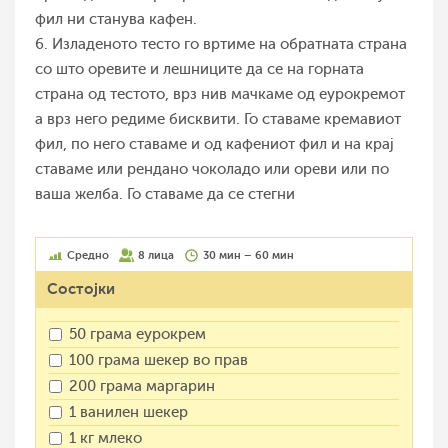
фил ни станува кафен.
6. Изладеното тесто го вртиме на обратната страна
со што оревите и лешниците да се на горната
страна од тестото, врз нив мачкаме од еурокремот
а врз него редиме бисквити. Го ставаме кремавиот
фил, по него ставаме и од кафениот фил и на крај
ставаме или рендано чоколадо или ореви или по
ваша желба. Го ставаме да се стегни
Средно
8 лица
30 мин – 60 мин
Состојки
50 грама еурокрем
100 грама шекер во прав
200 грама маргарин
1 ванилен шекер
1 кг млеко