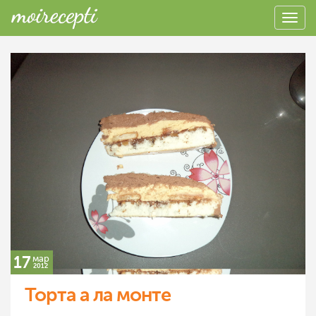
17
мар
2012
Торта а ла монте