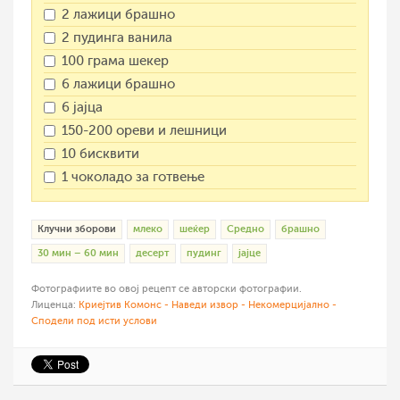
2 лажици брашно
2 пудинга ванила
100 грама шекер
6 лажици брашно
6 јајца
150-200 ореви и лешници
10 бисквити
1 чоколадо за готвење
Клучни зборови
млеко
шеќер
Средно
брашно
30 мин – 60 мин
десерт
пудинг
јајце
Фотографиите во овој рецепт се авторски фотографии.
Лиценца:
Криејтив Комонс - Наведи извор - Некомерцијално -
Сподели под исти услови