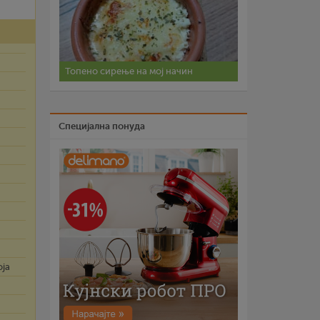
Топено сирење на мој начин
Специјална понуда
оја