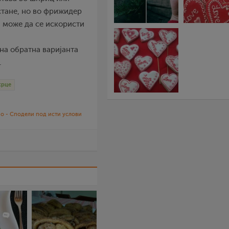
остане, но во фрижидер
а може да се искористи
на обратна варијанта
.
срце
о - Сподели под исти услови