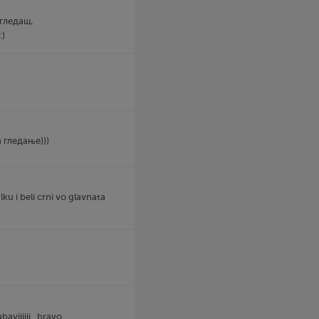
 гледаш,
:)
а гледање)))
lku i beli crni vo glavnata
baviiiiii...bravo