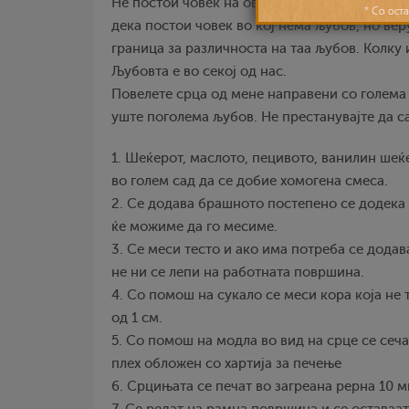
Не постои човек на оваа наша планета кој не
дека постои човек во кој нема љубов, но ве
граница за различноста на таа љубов. Колку 
Љубовта е во секој од нас.
Повелете срца од мене направени со голема
уште поголема љубов. Не престанувајте да с
1. Шеќерот, маслото, пецивото, ванилин шеќ
во голем сад да се добие хомогена смеса.
2. Се додава брашното постепено се додека
ќе можиме да го месиме.
3. Се меси тесто и ако има потреба се дода
не ни се лепи на работната површина.
4. Со помош на сукало се меси кора која не
од 1 см.
5. Со помош на модла во вид на срце се сеча
плех обложен со хартија за печење
6. Срцињата се печат во загреана рерна 10 м