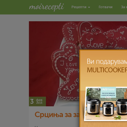
Рецепти
Готвачи
За 
3
фев
2016
Срциња за заљубени