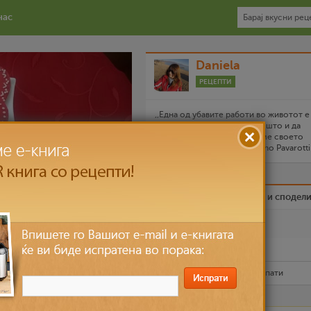
нас
Daniela
РЕЦЕПТИ
,,Една од убавите работи во животот 
имаме право да застаниме, што и да
работиме, и да го посветиме своето
внимание на храната,, Luciano Pavarotti
Биди вистински пријател и сподел
Омилен
Испечати го рецептот
Рецептот е прочитан
9,406
пати