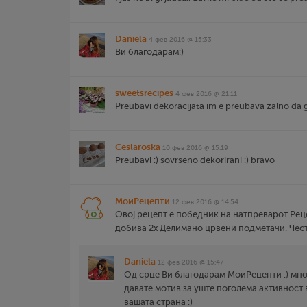
Daniela
4 фев 2016 @ 15:33
Ви благодарам:)
sweetsrecipes
4 фев 2016 @ 21:11
Preubavi dekoracijata im e preubava zalno da g
Ceslaroska
10 фев 2016 @ 15:19
Preubavi :) sovrseno dekorirani :) bravo
МоиРецепти
12 фев 2016 @ 14:54
Овој рецепт е победник на натпреварот Рец
добива 2х Делимано црвени подметачи. Чес
Daniela
12 фев 2016 @ 15:47
Од срце Ви благодарам МоиРецепти :) мно
давате мотив за уште поголема активност в
вашата страна :)