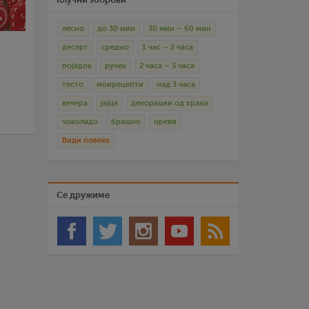
лесно
до 30 мин
30 мин – 60 мин
десерт
средно
1 час – 2 часа
појадок
ручек
2 часа – 3 часа
тесто
моирецепти
над 3 часа
вечера
јајца
декорации од храна
чоколадо
брашно
ореви
Види повеќе
Се дружиме