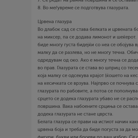
7. Се редат на рамна површина и се оставаат
8. Во меѓувреме се подготвува глазурата.
Црвена глазура
Во длабок сад се става белката и црвената б
на миксер, па се додава лимонот и шеќерот. 
биде многу густа бидејќи со неа се обојува 
малку да се разлева, но не многу течна. Обич
одредувам од око. Ако е многу течна се дод
во прав. Глазурата се става во шприц со тесе
која малку се одсекува крајот (ќошето на кес
на кесичката се врзува. Најпрво се почнува 
глазурата по рабовите, а потоа се пополнув
срцето се додека глазурата убаво не се рас
површина. Вака набоените срциња се оставаа
додека глазурата не стане цврста.
Белата глазура се прави на истиот начин как
црвена боја и треба да биде погуста за да м
фигури, букви или броеви по ваш избор. Се 