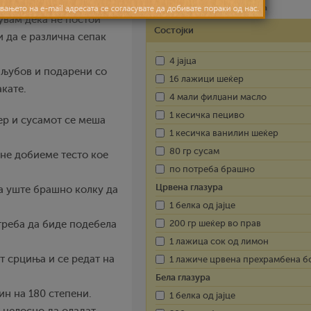
 е заљубен, не верувам
Лесно
2 часа – 3 часа
рувам дека не постои
Состојки
и да е различна сепак
4 јајца
 љубов и подарени со
16 лажици шеќер
акате.
4 мали филџани масло
1 кесичка пециво
ер и сусамот се меша
1 кесичка ванилин шеќер
80 гр сусам
 не добиеме тесто кое
по потреба брашно
Црвена глазура
ва уште брашно колку да
1 белка од јајце
200 гр шеќер во прав
 треба да биде подебела
1 лажица сок од лимон
т срциња и се редат на
1 лажиче црвена прехрамбена б
Бела глазура
ин на 180 степени.
1 белка од јајце