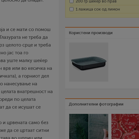
 целосно да оладат.
200 гр шеќер во прав
1 лажица сок од лимон
оја и се мати со помош
Користени производи
Глазурата не треба да
врз целото срце и треба
но јас тоа го
ава уште малку шеќер
н врв или во кесичка на
ичката), а горниот дел
со нанесување на
а целата внатрешност на
пореди по целата
Дополнителни фотографии
т да се исушат се
о и црвената само без
оже да се цртаат ситни
става во шприц или