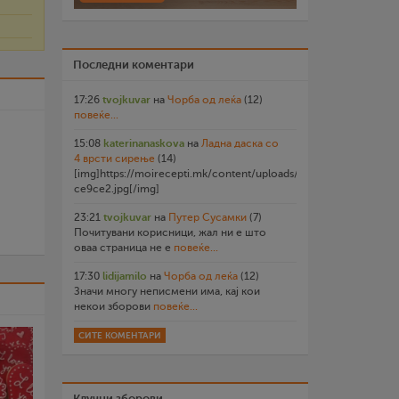
Последни коментари
17:26
tvojkuvar
на
Чорба од леќа
(12)
повеќе...
15:08
katerinanaskova
на
Ладна даска со
4 врсти сирење
(14)
[img]https://moirecepti.mk/content/uploads/2026/07/20260719
ce9ce2.jpg[/img]
23:21
tvojkuvar
на
Путер Сусамки
(7)
Почитувани корисници, жал ни е што
оваа страница не е
повеќе...
17:30
lidijamilo
на
Чорба од леќа
(12)
Значи многу неписмени има, кај кои
некои зборови
повеќе...
СИТЕ КОМЕНТАРИ
Клучни зборови