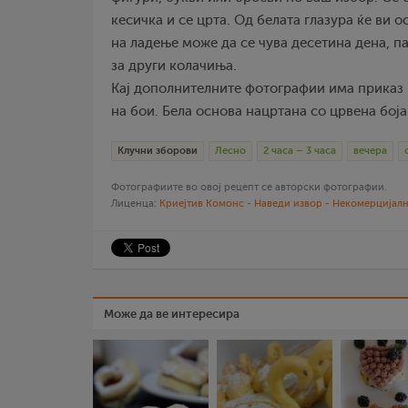
кесичка и се црта. Од белата глазура ќе ви 
на ладење може да се чува десетина дена, п
за други колачиња.
Кај дополнителните фотографии има приказ 
на бои. Бела основа нацртана со црвена боја
Клучни зборови
Лесно
2 часа – 3 часа
вечера
Фотографиите во овој рецепт се авторски фотографии.
Лиценца:
Криејтив Комонс - Наведи извор - Некомерцијалн
Може да ве интересира