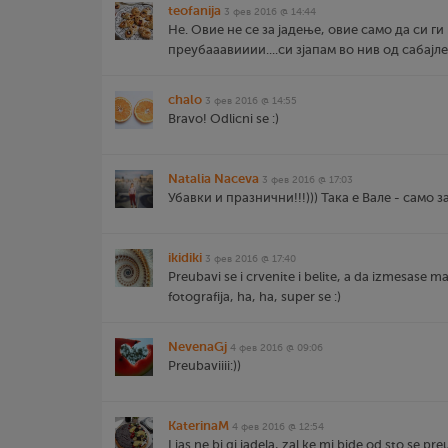
teofanija
3 фев 2016 @ 14:44
Не. Овие не се за јадење, овие само да си ги
преубааавииии....си зјапам во нив од сабајле
chalo
3 фев 2016 @ 14:55
Bravo! Odlicni se :)
Natalia Naceva
3 фев 2016 @ 17:03
Убавки и празнични!!!))) Така е Вале - само з
ikidiki
3 фев 2016 @ 17:40
Preubavi se i crvenite i belite, a da izmesase ma
fotografija, ha, ha, super se :)
NevenaGj
4 фев 2016 @ 09:06
Preubaviiii:))
KaterinaM
4 фев 2016 @ 12:54
I jas ne bi gi jadela, zal ke mi bide od sto se preu