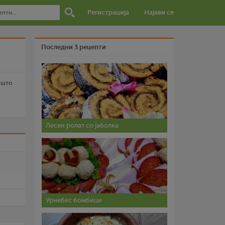
Регистрација
Најави се
Последни 3 рецепти
е што
Лесен ролат со јаболка
и
Урнебес бомбици