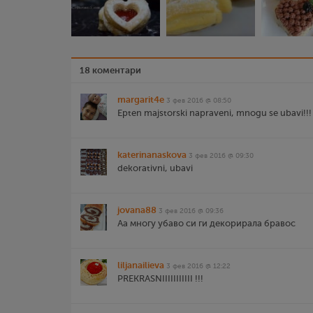
18 коментари
margarit4e
3 фев 2016 @ 08:50
Epten majstorski napraveni, mnogu se ubavi!!!
katerinanaskova
3 фев 2016 @ 09:30
dekorativni, ubavi
jovana88
3 фев 2016 @ 09:36
Аа многу убаво си ги декорирала бравос
liljanailieva
3 фев 2016 @ 12:22
PREKRASNIIIIIIIIIII !!!