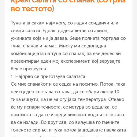
во тестото)
Туната ја сакам најмногу, со ладни сендвичи или
свежи салати. Еднаш додека летав со авион,
ужинката која ни ја даваа, беше полнета тортиља со
туна, спанаќ и намаз. Многу ми се допадна
комбинацијата на туна со спанаќ, па еве денес ви
презентирам еден мој експеримент, кој верувајте
беше превкусен.
1. Најпрво се приготвува салатата.
Се мие спанаќот и се сецка на поситно. Потоа, така
неисцеден се става со тава, да се обари околу 10
тина минути, на не многу јака температура. Откако
ќе му испари течноста, се истура во цедалка, се
притиска за да се изцеди вишокот вода и се остава
да се излади. Во друг сад, со виљушка го гмечите
топеното сирње, и тука потоа ја додавате павлаката