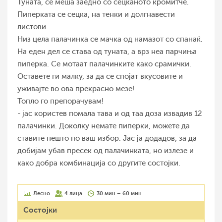
Туната, се меша заедно со сецканото кромитче.
Пиперката се сецка, на тенки и долгнавести
листови.
Низ цела палачинка се мачка од намазот со спанаќ.
На еден дел се става од туната, а врз неа парчиња
пиперка. Се мотаат палачинките како срамички.
Оставете ги малку, за да се спојат вкусовите и
уживајте во ова прекрасно мезе!
Топло го препорачувам!
- јас користев помала тава и од таа доза извадив 12
палачинки. Доколку немате пиперки, можете да
ставите нешто по ваш избор. Јас ја додадов, за да
добијам убав пресек од палачинката, но излезе и
како добра комбинација со другите состојки.
Лесно
4 лица
30 мин – 60 мин
Состојки