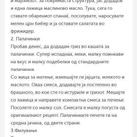
и мајонезот. За покремаста структура, јас додадов
и една лажица маслиново масло. Тука, сега го
ставате обарениот спанаќ, посолувате, наросувате
мелен црн бибер и ја оставате салатата во
фрижидер.
2. Палачинки
Пробав денес, да додадам гриз во кашата за
палачинки. Супер испаднаа, меки, малку поинкави
на вкус и малку подебелки од стандардните
палачинки.
Со жица за матење, измешајте ги јајцата, млекото и
маслото. Оваа смеса, додавајте ја постепено во
брашното, во кое сте го истуриле и гризот. Мешајте
со лажица и направете компактна смеса за печење.
Посолете со малку сол. Смесата е малку погуста од
оригиналниот рецепт. Палачинките печете ги на
средна јачина, од двете страни.
3.Филување