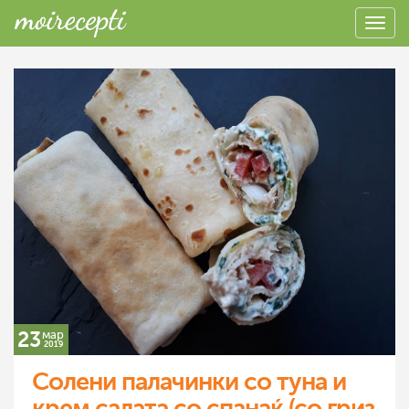
23
мар
2019
Солени палачинки со туна и
крем салата со спанаќ (со гриз