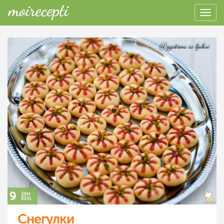
9
јан
2021
Снегулки