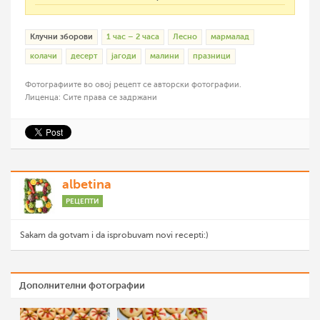
Клучни зборови
1 час – 2 часа
Лесно
мармалад
колачи
десерт
јагоди
малини
празници
Фотографиите во овој рецепт се авторски фотографии.
Лиценца: Сите права се задржани
albetina
РЕЦЕПТИ
Sakam da gotvam i da isprobuvam novi recepti:)
Дополнителни фотографии