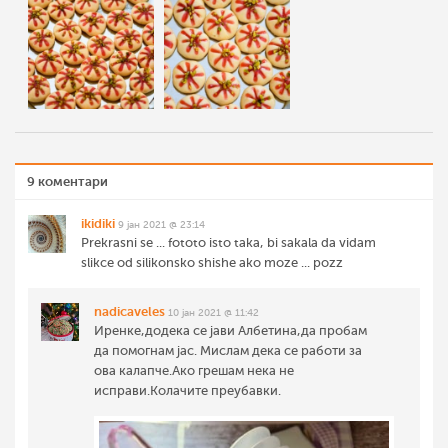
9 коментари
ikidiki
9 јан 2021 @ 23:14
Prekrasni se ... fototo isto taka, bi sakala da vidam
slikce od silikonsko shishe ako moze ... pozz
nadicaveles
10 јан 2021 @ 11:42
Иренке,додека се јави Албетина,да пробам
да помогнам јас. Мислам дека се работи за
ова калапче.Ако грешам нека не
исправи.Колачите преубавки.