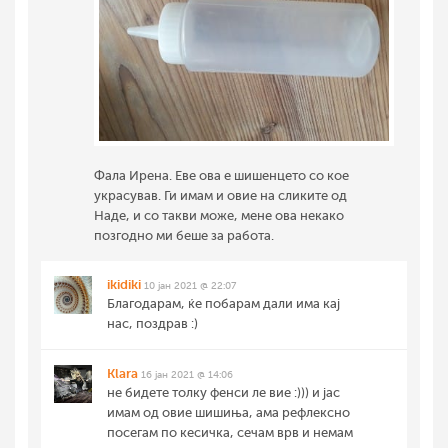
Фала Ирена. Еве ова е шишенцето со кое
украсував. Ги имам и овие на сликите од
Наде, и со такви може, мене ова некако
позгодно ми беше за работа.
ikidiki
10 јан 2021 @ 22:07
Благодарам, ќе побарам дали има кај
нас, поздрав :)
Klara
16 јан 2021 @ 14:06
не бидете толку фенси ле вие :))) и јас
имам од овие шишиња, ама рефлексно
посегам по кесичка, сечам врв и немам