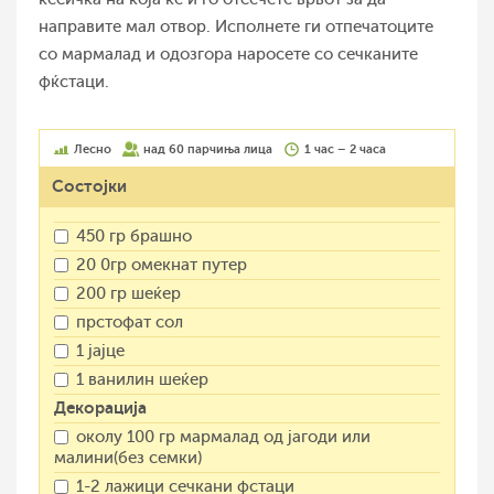
направите мал отвор. Исполнете ги отпечатоците
со мармалад и одозгора наросете со сечканите
фќстаци.
Лесно
над 60 парчиња лица
1 час – 2 часа
Состојки
450 гр брашно
20 0гр омекнат путер
200 гр шеќер
прстофат сол
1 јајце
1 ванилин шеќер
Декорација
околу 100 гр мармалад од јагоди или
малини(без семки)
1-2 лажици сечкани фстаци