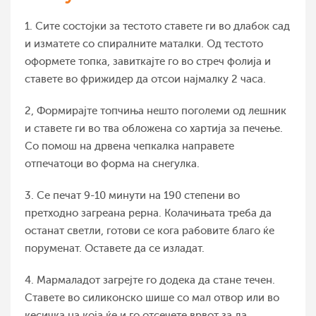
1. Сите состојки за тестото ставете ги во длабок сад
и изматете со спиралните маталки. Од тестото
оформете топка, завиткајте го во стреч фолија и
ставете во фрижидер да отсои најмалку 2 часа.
2, Формирајте топчиња нешто поголеми од лешник
и ставете ги во тва обложена со хартија за печење.
Со помош на дрвена чепкалка направете
отпечатоци во форма на снегулка.
3. Се печат 9-10 минути на 190 степени во
претходно загреана рерна. Колачињата треба да
останат светли, готови се кога рабовите благо ќе
поруменат. Оставете да се изладат.
4. Мармаладот загрејте го додека да стане течен.
Ставете во силиконско шише со мал отвор или во
кесичка на која ќе и го отсечете врвот за да