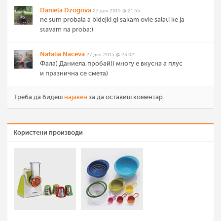
Daniela Dzogova
27 дек 2015 @ 21:55
ne sum probala a bidejki gi sakam ovie salati ke ja
stavam na proba:)
Natalia Naceva
27 дек 2015 @ 23:02
Фала) Даниела,пробай)) многу е вкусна а плус
и празнична се смета)
Треба да бидеш
најавен
за да оставиш коментар.
Користени производи