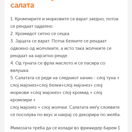
салата
1. Кромпирите и морковите се варат заедно, потоа
се рендаат одделно.
2. Кромидот ситно се сецка.
3. Јајцата се варат. Потоа белките се рендаат
одвоено од жолчлките, а исто така жолчките се
рендаат на најситно ренде.
4. Од туната се фрла маслото и се пасира со
вилушка.
5. Салатата се реди на следниот начин - слој туна +
слој мајонез+слој белки+слој мајонез+ слој
моркови +слој мајонез+ слој кромид + слој
кромпири +
слој мајонез + слој жолчки. Салатата меѓу слоевите
се посолува по вкус и накрај се декорира по желба.
Мимозата треба да се излади во фрижидер барем 1