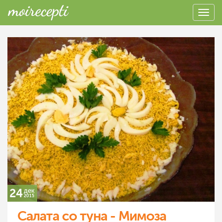
24
дек
2015
Салата со туна - Мимоза