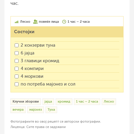
час.
Лесно
повеќе лица
1 час – 2 часа
Состојки
2 конзерви туна
6 јајца
3 главици кромид
4 компири
4 моркови
по потреба мајонез и сол
Клучни зборови
јајца
кромид
1 час – 2 часа
Лесно
вечера
мајонез
Туна
Фотографиите во овој рецепт се авторски фотографии.
Лиценца: Сите права се задржани