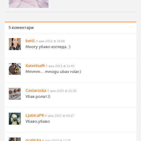
5 коментари
beti1
4 фев 2013 @ 19:08
Многу убаво изгледа. :)
KaterinaM
5 фев 2013 @ 11:40
Mmmm.... mnogu ubav rolat:)
Ceslaroska
5 фев 2013 @ 22:30
Убав ролат:))
LjubicaPK
6 фев 2013 @ 00:27
Убаво,убаво
pcelicka
8 мар 2013 @ 11:25