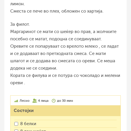
лимон.
Сместа се пече во плех, обложен со хартија.
За филот.
Маргаринот се мати со шеќер во прав, а жолчките
посебно се матат, подоцна се соединуваат.
Оревите се попаруваат со врелото млеко , се ладат
и се додаваат во претходната смеса. Се мати
шлагот и се додава во смесата со ореви. Се меша
додека не се соедини.
Кората се филува и се потура со чоколадо и мелени
ореви .
Лесно
4 лица
до 30 мин
Состојки
8 белки