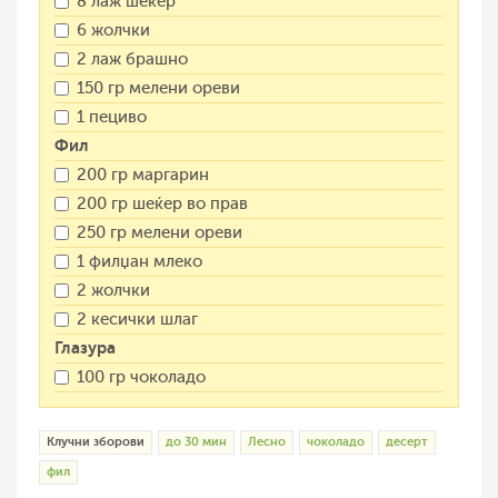
8 лаж шеќер
6 жолчки
2 лаж брашно
150 гр мелени ореви
1 пециво
Фил
200 гр маргарин
200 гр шеќер во прав
250 гр мелени ореви
1 филџан млеко
2 жолчки
2 кесички шлаг
Глазура
100 гр чоколадо
Клучни зборови
до 30 мин
Лесно
чоколадо
десерт
фил