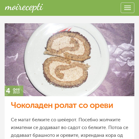
4
фев
2013
Чоколаден ролат со ореви
Се матат белките со шеќерот. Посебно жолчките
изматени се додаваат во садот со белките. Потоа се
додаваат брашното и оревите, изрендана кора од