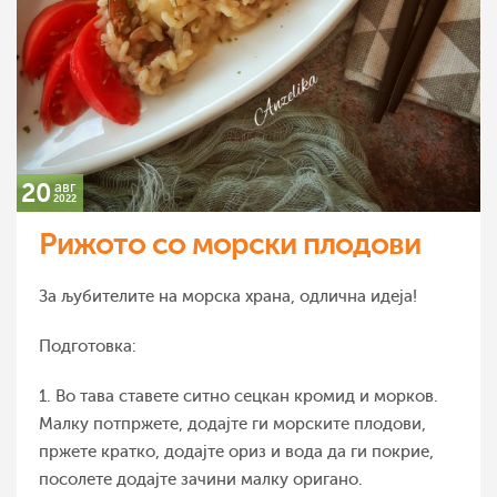
20
авг
2022
Рижото со морски плодови
За љубителите на морска храна, одлична идеја!
Подготовка:
1. Во тава ставете ситно сецкан кромид и морков.
Mалку потпржете, додајте ги морските плодови,
пржете кратко, додајте ориз и вода да ги покрие,
посолете додајте зачини малку оригано.