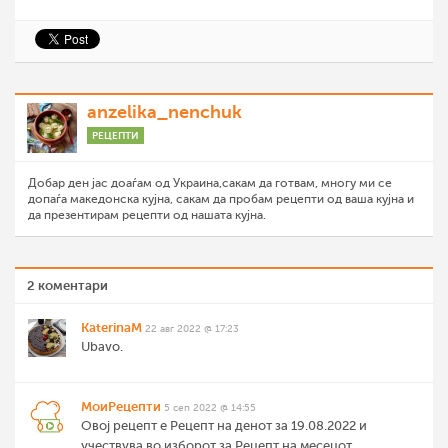
anzelika_nenchuk
РЕЦЕПТИ
Добар ден јас доаѓам од Украина,сакам да готвам, многу ми се
допаѓа македонска кујна, сакам да пробам рецепти од ваша кујна и
да презентирам рецепти од нашата кујна.
2 коментари
KaterinaM
22 авг 2022 @ 17:23
Ubavo.
МоиРецепти
5 сеп 2022 @ 14:55
Овој рецепт е Рецепт на денот за 19.08.2022 и
учествува во изборот за Рецепт на месецот