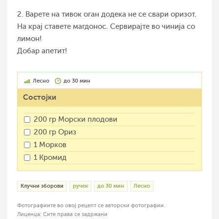
2. Варете на тивок оган додека не се свари оризот.
На крај ставете магдонос. Сервирајте во чинија со
лимон!
Добар апетит!
Лесно
до 30 мин
Состојки
200 гр Морски плодови
200 гр Ориз
1 Морков
1 Кромид
Клучни зборови
ручек
до 30 мин
Лесно
Фотографиите во овој рецепт се авторски фотографии.
Лиценца: Сите права се задржани