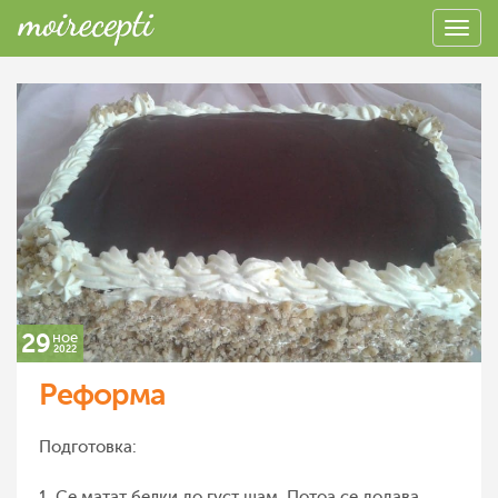
29
ное
2022
Реформа
Подготовка:
1. Се матат белки до густ шам. Потоа се додава