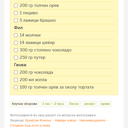
200 гр толчен орев
1 пециво
5 лажици брашно
Фил
14 жолчки
14 лажици шеќер
300 гр стопено чоколадо
250 гр путер
Ганаж
200 гр чоколада
200 мл хопла
100 гр толчен орев за околу тортата
Клучни зборови
1 час – 2 часа
Лесно
десерт
ореви
Фотографиите во овој рецепт се авторски фотографии.
Лиценца:
Криејтив Комонс - Наведи извор - Некомерцијално -
Сподели под исти услови