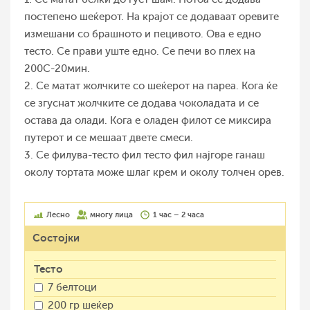
постепено шеќерот. На крајот се додаваат оревите
измешани со брашното и пецивото. Ова е едно
тесто. Се прави уште едно. Се печи во плех на
200С-20мин.
2. Се матат жолчките со шеќерот на пареа. Кога ќе
се згуснат жолчките се додава чоколадата и се
остава да олади. Кога е оладен филот се миксира
путерот и се мешаат двете смеси.
3. Се филува-тесто фил тесто фил најгоре ганаш
околу тортата може шлаг крем и околу толчен орев.
Лесно
многу лица
1 час – 2 часа
Состојки
Тесто
7 белтоци
200 гр шеќер