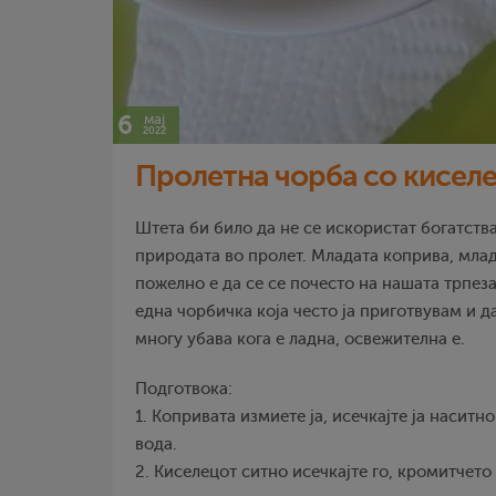
6
мај
2022
Пролетна чорба со киселе
Штета би било да не се искористат богатства
природата во пролет. Младата коприва, млад
пожелно е да се се почесто на нашата трпеза
една чорбичка која често ја приготвувам и 
многу убава кога е ладна, освежителна е.
Подготвока:
1. Копривата измиете ја, исечкајте ја наситно
вода.
2. Киселецот ситно исечкајте го, кромитчето 