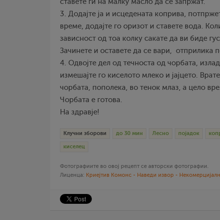
ставете ги на малку масло да се запржат.
3. Додајте ја и исцедената коприва, потпрже
време, додајте го оризот и ставете вода. Кол
зависност од тоа колку сакате да ви биде гу
Зачинете и оставете да се вари, отприлика 
4. Одвојте дел од течноста од чорбата, излад
измешајте го киселото млеко и јајцето. Врате
чорбата, пополека, во тенок млаз, а цело вр
Чорбата е готова.
На здравје!
Клучни зборови
до 30 мин
Лесно
појадок
коп
киселец
Фотографиите во овој рецепт се авторски фотографии.
Лиценца:
Криејтив Комонс - Наведи извор - Некомерцијалн