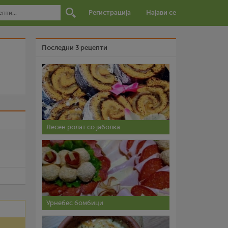
Регистрација
Најави се
Последни 3 рецепти
и
Лесен ролат со јаболка
Урнебес бомбици