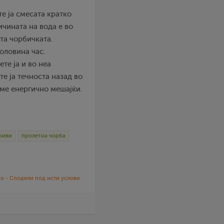
те ја смесата кратко
ичината на вода е во
ста чорбичката.
половина час.
ете ја и во неа
те ја течноста назад во
еме енергично мешајќи.
риви
пролетна чорба
о - Сподели под исти услови