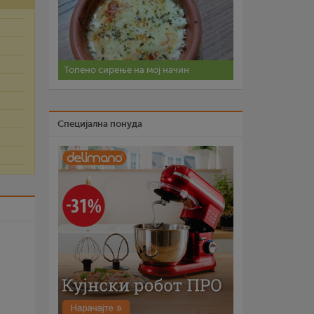
Топено сирење на мој начин
Специјална понуда