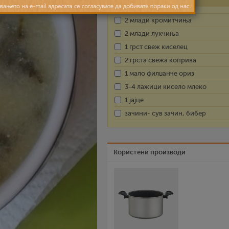
2 млади кромитчиња
2 млади лукчиња
1 грст свеж киселец
2 грста свежа коприва
1 мало филџанче ориз
3-4 лажици кисело млеко
1 јајце
зачини- сув зачин, бибер
Користени производи