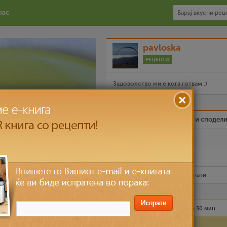
нас
pavloska
РЕЦЕПТИ
Задоволство ми е кога готвам :)
Биди вистински пријател и сподел
Омилен
Испечати го рецептот
Рецептот е прочитан
8,274
пати
Лесно
6 лица
до 30 мин
Состојки