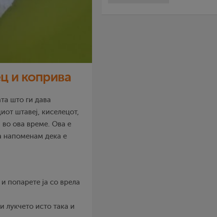
ц и коприва
та што ги дава
иот штавеј, киселецот,
 во ова време. Ова е
да напоменам дека е
 и попарете ја со врела
и лукчето исто така и