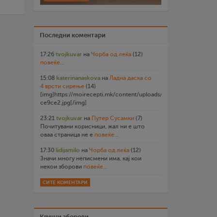
Последни коментари
17:26
tvojkuvar
на
Чорба од леќа
(12)
повеќе...
15:08
katerinanaskova
на
Ладна даска со
4 врсти сирење
(14)
[img]https://moirecepti.mk/content/uploads/2026/07/20260719
ce9ce2.jpg[/img]
23:21
tvojkuvar
на
Путер Сусамки
(7)
Почитувани корисници, жал ни е што
оваа страница не е
повеќе...
17:30
lidijamilo
на
Чорба од леќа
(12)
Значи многу неписмени има, кај кои
некои зборови
повеќе...
СИТЕ КОМЕНТАРИ
Клучни зборови