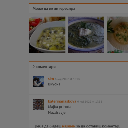
Може да ве интересира
2 коментари
sim
6 мај 2022 @ 12:09
Вкусна
katerinanaskova
6 мај 2022 @ 17:38
Majka priroda
Nazdravje
Треба да бидеш
најавен
за да оставиш коментар.