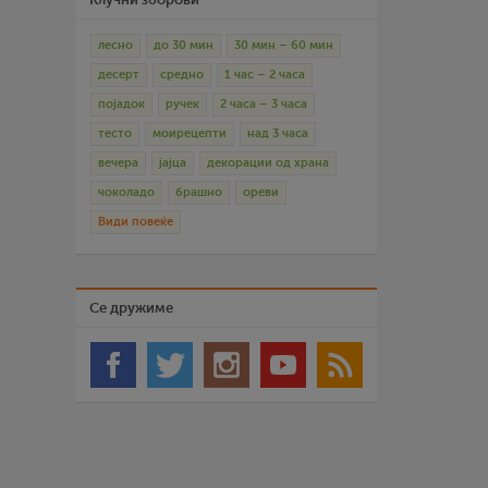
лесно
до 30 мин
30 мин – 60 мин
десерт
средно
1 час – 2 часа
појадок
ручек
2 часа – 3 часа
тесто
моирецепти
над 3 часа
вечера
јајца
декорации од храна
чоколадо
брашно
ореви
Види повеќе
Се дружиме