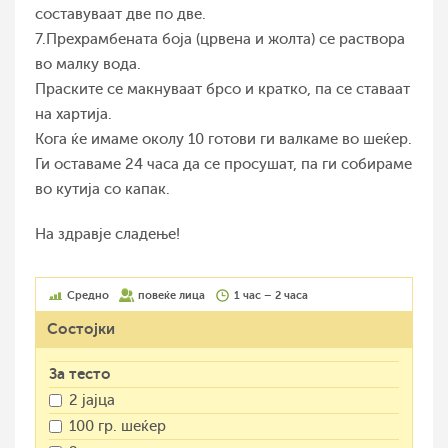
составуваат две по две.
7.Прехрамбената боја (црвена и жолта) се раствора
во малку вода.
Праските се макнуваат брсо и кратко, па се ставаат
на хартија.
Кога ќе имаме околу 10 готови ги валкаме во шеќер.
Ги оставаме 24 часа да се просушат, па ги собираме
во кутија со капак.
На здравје сладење!
Средно
повеќе лица
1 час – 2 часа
Состојки
За тесто
2 јајца
100 гр. шеќер