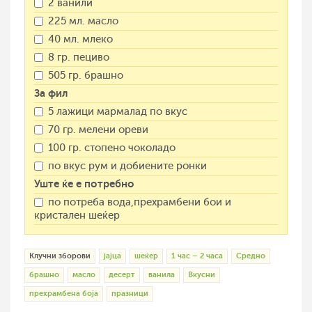
2 ванили
225 мл. масло
40 мл. млеко
8 гр. пециво
505 гр. брашно
За фил
5 лажици мармалад по вкус
70 гр. мелени ореви
100 гр. стопено чоколадо
по вкус рум и добиените ронки
Уште ќе е потребно
по потреба вода,прехрамбени бои и
кристален шеќер
Клучни зборови
јајца
шеќер
1 час – 2 часа
Средно
брашно
масло
десерт
ванила
Вкусни
прехрамбена боја
празници