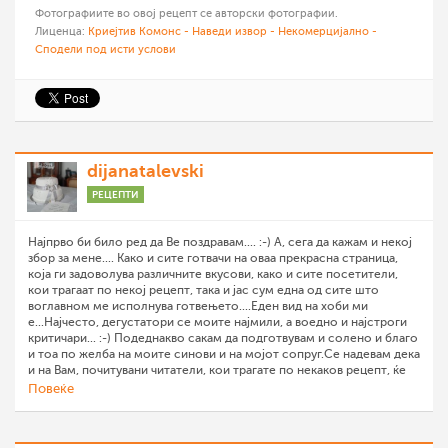
Фотографиите во овој рецепт се авторски фотографии.
Лиценца:
Криејтив Комонс - Наведи извор - Некомерцијално -
Сподели под исти услови
dijanatalevski
РЕЦЕПТИ
Најпрво би било ред да Ве поздравам.... :-) А, сега да кажам и некој
збор за мене.... Како и сите готвачи на оваа прекрасна страница,
која ги задоволува различните вкусови, како и сите посетители,
кои трагаат по некој рецепт, така и јас сум една од сите што
воглавном ме исполнува готвењето....Еден вид на хоби ми
е...Најчесто, дегустатори се моите најмили, а воедно и најстроги
критичари... :-) Подеднакво сакам да подготвувам и солено и благо
и тоа по желба на моите синови и на мојот сопруг.Се надевам дека
и на Вам, почитувани читатели, кои трагате по некаков рецепт, ќе
Ви се допаднат моите рецепти.... Па добрe дојдовте во мојата
Повеќе
кујна.... :-)