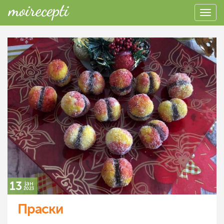
13
јан
2023
Праски