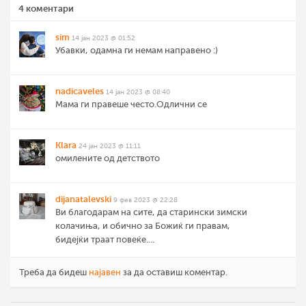
4 коментари
sim
14 јан 2023 @ 01:52
Убавки, одамна ги немам направено :)
nadicaveles
14 јан 2023 @ 08:40
Мама ги правеше често.Одлични се
Klara
24 јан 2023 @ 11:11
омилените од детството
dijanatalevski
9 фев 2023 @ 22:28
Ви благодарам на сите, да старински зимски
колачиња, и обично за Божиќ ги правам,
бидејќи траат повеќе....
Треба да бидеш
најавен
за да оставиш коментар.