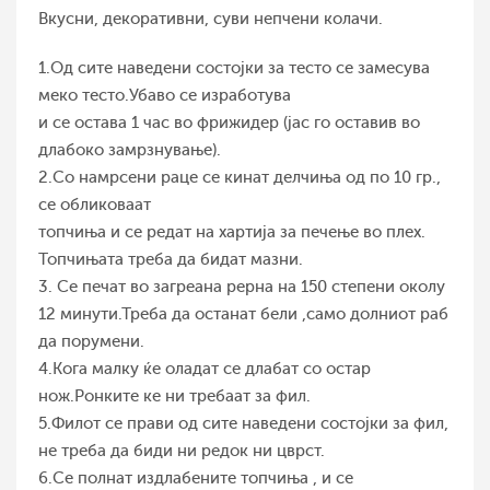
Вкусни, декоративни, суви непчени колачи.
1.Од сите наведени состојки за тесто се замесува
меко тесто.Убаво се изработува
и се остава 1 час во фрижидер (јас го оставив во
длабоко замрзнување).
2.Со намрсени раце се кинат делчиња од по 10 гр.,
се обликоваат
топчиња и се редат на хартија за печење во плех.
Топчињата треба да бидат мазни.
3. Се печат во загреана рерна на 150 степени околу
12 минути.Треба да останат бели ,само долниот раб
да порумени.
4.Кога малку ќе оладат се длабат со остар
нож.Ронките ке ни требаат за фил.
5.Филот се прави од сите наведени состојки за фил,
не треба да биди ни редок ни цврст.
6.Се полнат издлабените топчиња , и се