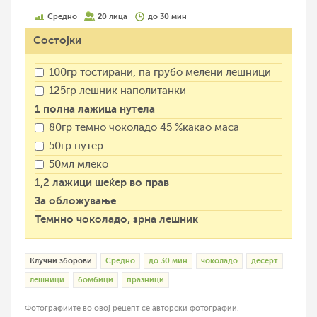
Средно
20 лица
до 30 мин
Состојки
100гр тостирани, па грубо мелени лешници
125гр лешник наполитанки
1 полна лажица нутела
80гр темно чоколадо 45 %какао маса
50гр путер
50мл млеко
1,2 лажици шеќер во прав
За обложување
Темнно чоколадо, зрна лешник
Клучни зборови
Средно
до 30 мин
чоколадо
десерт
лешници
бомбици
празници
Фотографиите во овој рецепт се авторски фотографии.