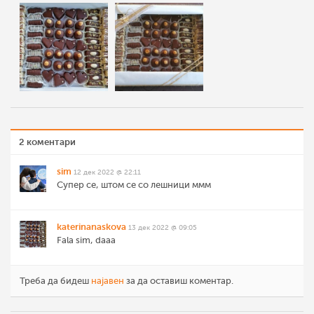
2 коментари
sim
12 дек 2022 @ 22:11
Супер се, штом се со лешници ммм
katerinanaskova
13 дек 2022 @ 09:05
Fala sim, daaa
Треба да бидеш
најавен
за да оставиш коментар.