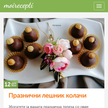
12
дек
2022
Празнични лешник колачи
Збогатете ја вашата празнична трпеза со овие