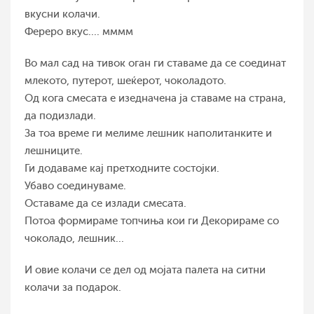
вкусни колачи.
Фереро вкус.... мммм
Во мал сад на тивок оган ги ставаме да се соединат
млекото, путерот, шеќерот, чоколадото.
Од кога смесата е изедначена ја ставаме на страна,
да подизлади.
За тоа време ги мелиме лешник наполитанките и
лешниците.
Ги додаваме кај претходните состојки.
Убаво соединуваме.
Оставаме да се излади смесата.
Потоа формираме топчиња кои ги Декорираме со
чоколадо, лешник...
И овие колачи се дел од мојата палета на ситни
колачи за подарок.