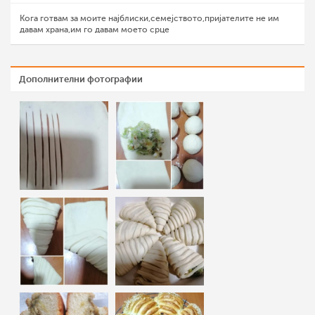
Кога готвам за моите најблиски,семејството,пријателите не им
давам храна,им го давам моето срце
Дополнителни фотографии