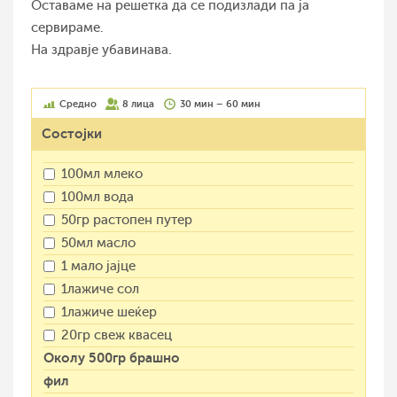
Оставаме на решетка да се подизлади па ја
сервираме.
На здравје убавинава.
Средно
8 лица
30 мин – 60 мин
Состојки
100мл млеко
100мл вода
50гр растопен путер
50мл масло
1 мало јајце
1лажиче сол
1лажиче шеќер
20гр свеж квасец
Околу 500гр брашно
фил