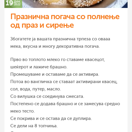
19
дек
2022
Празнична погача со полнење
од праз и сирење
Збогатете ја вашата празнична трпеза со овааа
мека, вкусна и многу декоративна погача.
Прво во топлото млеко го ставаме квасецот,
шеќерот и лажиче брашно.
Промешуваме и оставаме да се активира.
Потоа во вангличка се ставаат активирани квасец,
сол, вода, путер, масло.
Со вилушка се соединува смесата.
Постепено се додава брашно и се замесува средно
меко тесто.
Се покрива и се остава да се дуплира.
Се дели на 8 топчиња.