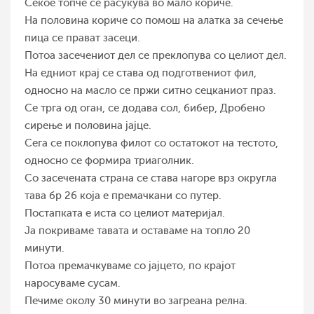
Секое топче се расукува во мало кориче.
На половина кориче со помош на алатка за сечење
пица се прават засеци.
Потоа засечениот дел се преклопува со целиот дел.
На едниот крај се става од подготвениот фил,
односно на масло се пржи ситно сецканиот праз.
Се трга од оган, се додава сол, бибер, Дробено
сирење и половина јајце.
Сега се поклопува филот со остатокот на тестото,
односно се формира триаголник.
Со засечената страна се става нагоре врз округла
тава бр 26 која е премачкани со путер.
Постапката е иста со целиот материјал.
Ја покриваме тавата и оставаме на топло 20
минути.
Потоа премачкуваме со јајцето, по крајот
наросуваме сусам.
Печиме околу 30 минути во загреана релна.