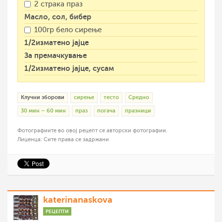
2 страка праз
Масло, сол, бибер
100гр бело сирење
1/2изматено јајце
За премачкување
1/2изматено јајце, сусам
Клучни зборови
сирење
тесто
Средно
30 мин – 60 мин
праз
погача
празници
Фотографиите во овој рецепт се авторски фотографии.
Лиценца: Сите права се задржани
katerinanaskova
РЕЦЕПТИ