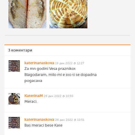
3 коментари
katerinanaskova
19 дек 2022 @ 12:27
Za mn godini Vesa praznikot
Blagodaram, milo mi e sto ti se dopadna
pogacava
KaterinaM
26 дек 2022 @ 10:50
Meraci.
katerinanaskova
26 дек 2022 @ 10:51
Bas meraci bese Kate