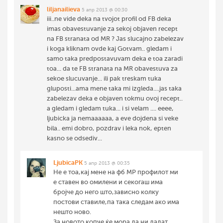
liljanailieva
5 апр 2013 @ 00:30
iii..ne vide deka na tvojot profil od FB deka
imas obavestuvanje za sekoj objaven recept
na FB stranata od MR ? Jas slucajno zabelezav
i koga kliknam ovde kaj Gotvam.. gledam i
samo taka predpostavuvam deka e toa zaradi
toa... da te FB stranata na MR obavestuva za
sekoe slucuvanje... ili pak treskam tuka
gluposti...ama mene taka mi izgleda....jas taka
zabelezav deka e objaven tokmu ovoj recept..
a gledam i gledam tuka... i si velam .... eeee,
ljubicka ja nemaaaaaa, a eve dojdena si veke
bila.. emi dobro, pozdrav i leka nok, epten
kasno se odsediv...
LjubicaPK
5 апр 2013 @ 00:35
Не е тоа,кај мене на фб МР профилот ми
е ставен во омилени и секогаш има
бројче до него што,зависно колку
постови ставиле,па така следам ако има
нешто ново.
За новото копче ќе мора да ни дадат