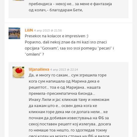
пребендиса - некој не... за мене е фантазија
од колач,- благодарам Бети,
LiliN
4 апр 2013 @ 21:56
Presekot na kolacot e impresiven :)
Popatno, dali nekoj znae da mi kazi sto znaci
opcijata "Gotvam", taa sto stoi pomegu "pecati" i
"omileni" ?
liljanailieva
4 апр 2013 @ 22:14
Да, и многу го сакам... сум згрешила горе
кога сум напишала од Марина дека е
рецептот... тоа е од Маријана.. нашата
премила-пресимпатична бионда...
Инаку Лили и јас кликнав таму и неможам
да кажам што е... освен дека кога ке
кликнам горе дека ми се допага нели... ке
почнам да добивам известувања на ФБ за
секој поставен рецепт кој излегува.. досега
го немаше тоа нешто, го здогледав токму
овој колач на мојата страна на ФБ и видов