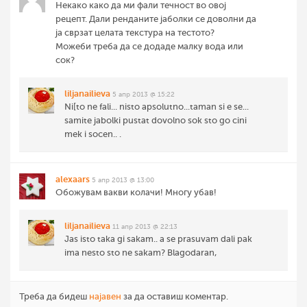
Некако како да ми фали течност во овој
рецепт. Дали ренданите јаболки се доволни да
ја сврзат целата текстура на тестото?
Можеби треба да се додаде малку вода или
сок?
liljanailieva
5 апр 2013 @ 15:22
Ni[to ne fali... nisto apsolutno...taman si e se...
samite jabolki pustat dovolno sok sto go cini
mek i socen.. .
alexaars
5 апр 2013 @ 13:00
Обожувам вакви колачи! Многу убав!
liljanailieva
11 апр 2013 @ 22:13
Jas isto taka gi sakam.. a se prasuvam dali pak
ima nesto sto ne sakam? Blagodaran,
Треба да бидеш
најавен
за да оставиш коментар.