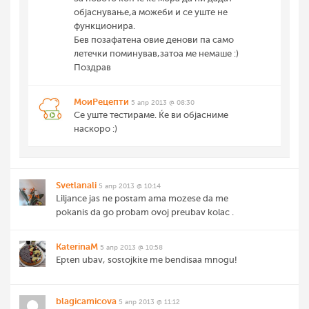
објаснување,а можеби и се уште не
функционира.
Бев позафатена овие денови па само
летечки поминував,затоа ме немаше :)
Поздрав
МоиРецепти
5 апр 2013 @ 08:30
Се уште тестираме. Ќе ви објасниме
наскоро :)
Svetlanali
5 апр 2013 @ 10:14
Liljance jas ne postam ama mozese da me
pokanis da go probam ovoj preubav kolac .
KaterinaM
5 апр 2013 @ 10:58
Epten ubav, sostojkite me bendisaa mnogu!
blagicamicova
5 апр 2013 @ 11:12