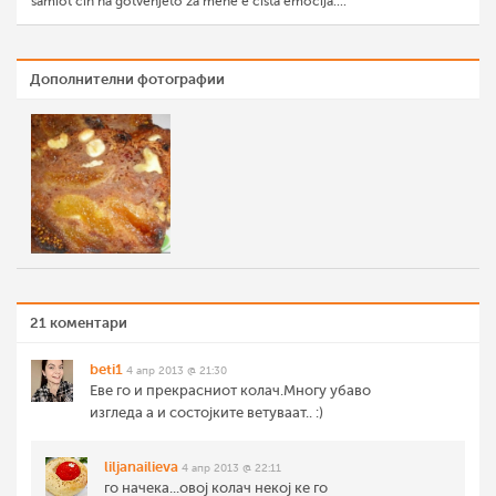
samiot cin na gotvenjeto za mene e cista emocija....
Дополнителни фотографии
21 коментари
beti1
4 апр 2013 @ 21:30
Еве го и прекрасниот колач.Многу убаво
изгледа а и состојките ветуваат.. :)
liljanailieva
4 апр 2013 @ 22:11
го начека...овој колач некој ке го