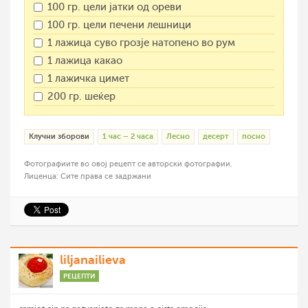
100 гр. цели јатки од ореви
100 гр. цели печени лешници
1 лажица суво грозје натопено во рум
1 лажица какао
1 лажичка цимет
200 гр. шеќер
Клучни зборови
1 час – 2 часа
Лесно
десерт
посно
Фотографиите во овој рецепт се авторски фотографии.
Лиценца: Сите права се задржани
liljanailieva
РЕЦЕПТИ