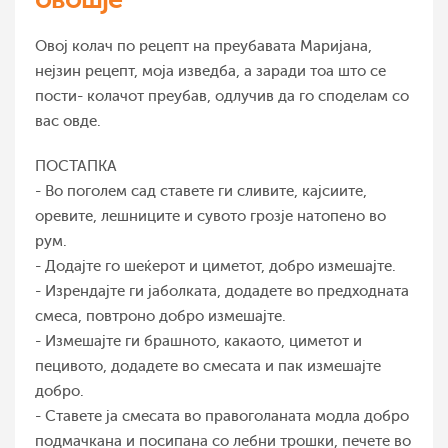
Овој колач по рецепт на преубавата Маријана,
нејзин рецепт, моја изведба, а заради тоа што се
пости- колачот преубав, одлучив да го споделам со
вас овде.
ПОСТАПКА
- Во поголем сад ставете ги сливите, кајсиите,
оревите, лешниците и сувото грозје натопено во
рум.
- Додајте го шеќерот и циметот, добро измешајте.
- Изрендајте ги јаболката, додадете во предходната
смеса, повтроно добро измешајте.
- Измешајте ги брашното, какаото, циметот и
пецивото, додадете во смесата и пак измешајте
добро.
- Ставете ја смесата во правоголаната модла добро
подмачкана и посипана со лебни трошки, печете во