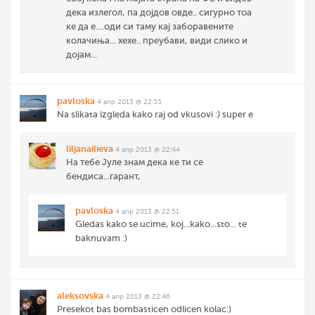
дека излегол, па дојдов овде.. сигурно тоа
ке да е....оди си таму кај заборавените
колачиња... хехе.. преубави, види слико и
дојам...
pavloska
4 апр 2013 @ 22:35
Na slikata izgleda kako raj od vkusovi :) super e
liljanailieva
4 апр 2013 @ 22:44
На тебе Јуле знам дека ке ти се
бендиса...гарант,
pavloska
4 апр 2013 @ 22:51
Gledas kako se ucime, koj...kako...sto... te
baknuvam :)
aleksovska
4 апр 2013 @ 22:46
Presekot bas bombasticen odlicen kolac:)