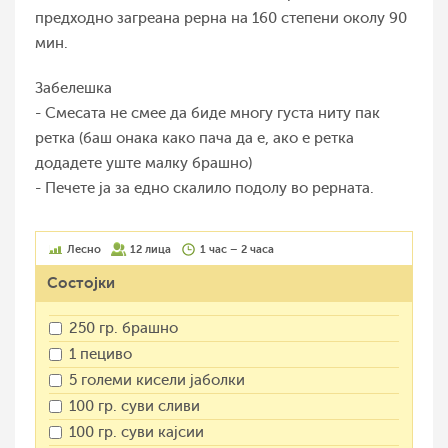
предходно загреана рерна на 160 степени околу 90
мин.
Забелешка
- Смесата не смее да биде многу густа ниту пак
ретка (баш онака како пача да е, ако е ретка
додадете уште малку брашно)
- Печете ја за едно скалило подолу во рерната.
Лесно
12 лица
1 час – 2 часа
Состојки
250 гр. брашно
1 пециво
5 големи кисели јаболки
100 гр. суви сливи
100 гр. суви кајсии