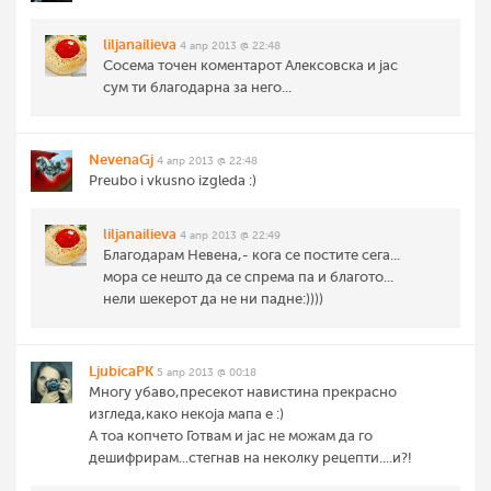
liljanailieva
4 апр 2013 @ 22:48
Сосема точен коментарот Алексовска и јас
сум ти благодарна за него...
NevenaGj
4 апр 2013 @ 22:48
Preubo i vkusno izgleda :)
liljanailieva
4 апр 2013 @ 22:49
Благодарам Невена,- кога се постите сега...
мора се нешто да се спрема па и благото...
нели шекерот да не ни падне:))))
LjubicaPK
5 апр 2013 @ 00:18
Многу убаво,пресекот навистина прекрасно
изгледа,како некоја мапа е :)
А тоа копчето Готвам и јас не можам да го
дешифрирам...стегнав на неколку рецепти....и?!