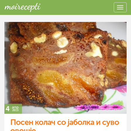
4
апр
2013
Посен колач со јаболка и суво
овошје