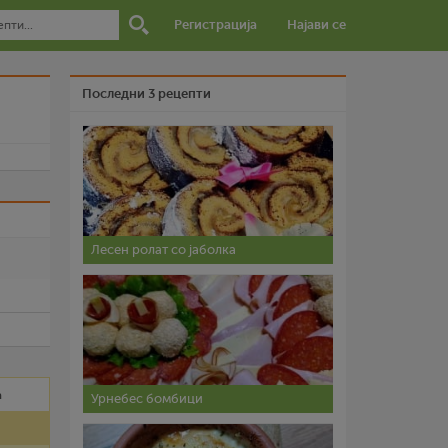
Регистрација
Најави се
Последни 3 рецепти
и
Лесен ролат со јаболка
а
Урнебес бомбици