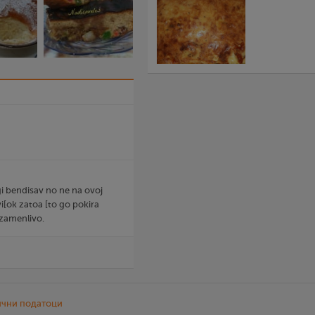
gi bendisav no ne na ovoj
i[ok zatoa [to go pokira
ezamenlivo.
ични податоци