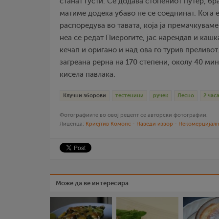
станат густи. Се додава стопениот путер, бр
матиме додека убаво не се соеднинат. Кога 
распоредува во тавата, која ја премачкуваме
неа се редат Пиерогите, јас нарендав и кашк
кечап и оригано и над ова го турив преливо
загреана рерна на 170 степени, околу 40 ми
кисела павлака.
Клучни зборови
тестенини
ручек
Лесно
2 часа
Фотографиите во овој рецепт се авторски фотографии.
Лиценца:
Криејтив Комонс - Наведи извор - Некомерцијалн
Може да ве интересира