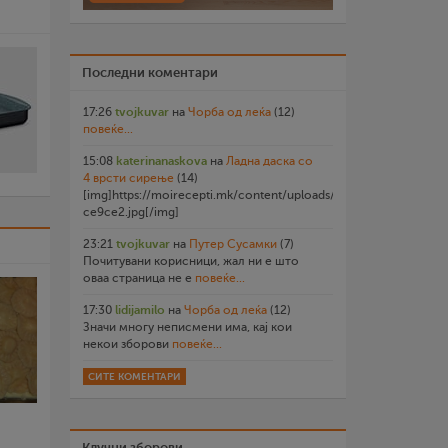
Последни коментари
17:26
tvojkuvar
на
Чорба од леќа
(12)
повеќе...
15:08
katerinanaskova
на
Ладна даска со
4 врсти сирење
(14)
[img]https://moirecepti.mk/content/uploads/2026/07/20260719
ce9ce2.jpg[/img]
23:21
tvojkuvar
на
Путер Сусамки
(7)
Почитувани корисници, жал ни е што
оваа страница не е
повеќе...
17:30
lidijamilo
на
Чорба од леќа
(12)
Значи многу неписмени има, кај кои
некои зборови
повеќе...
СИТЕ КОМЕНТАРИ
Клучни зборови