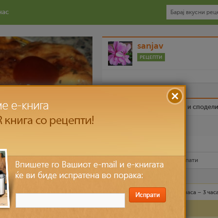
нас
sanjav
РЕЦЕПТИ
Биди вистински пријател и сподел
Омилен
Испечати го рецептот
Рецептот е прочитан
3,857
пати
Лесно
4 лица
2 часа – 3 час
Состојки