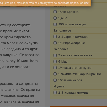
За тесто
1/2 кг брашно
1 јајце
300 мл млака вода
сто од состојките.
За полнење
го правиме филот.
2-3 варени компири
со крем сирењето.
ета маса и со округла
150г крем сирење
л на средина и со друг
За прелив
о вилушка. Се варат во
2 чаши кисела павлака
ло, околу 10 мин. Кога
6 јајца
дат и се оставаат
1/4 чаша стопен путер
1 лажица пченкарно брашно
1/2 лажичка сол
кромидот и се пржи на
И уште
на сланина. Се пржи на
2-3 главици кромид
 мешање, додека не
со павлаката, додека не