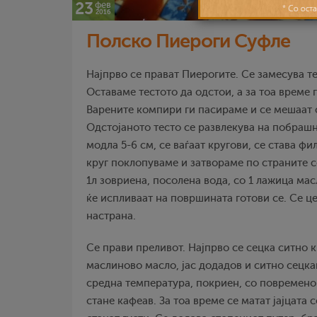
23
фев
2016
Полско Пиероги Суфле
Најпрво се прават Пиерогите. Се замесува те
Оставаме тестото да одстои, а за тоа време 
Варените компири ги пасираме и се мешаат 
Одстојаното тесто се развлекува на побрашн
модла 5-6 см, се ваѓаат кругови, се става фи
круг поклопуваме и затвораме по страните с
1л зовриена, посолена вода, со 1 лажица мас
ќе испливаат на површината готови се. Се це
настрана.
Се прави преливот. Најпрво се сецка ситно 
маслиново масло, јас додадов и ситно сецка
средна температура, покриен, со повремено
стане кафеав. За тоа време се матат јајцата 