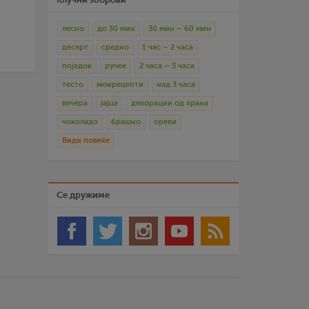
лесно
до 30 мин
30 мин – 60 мин
десерт
средно
1 час – 2 часа
појадок
ручек
2 часа – 3 часа
тесто
моирецепти
над 3 часа
вечера
јајца
декорации од храна
чоколадо
брашно
ореви
Види повеќе
Се дружиме