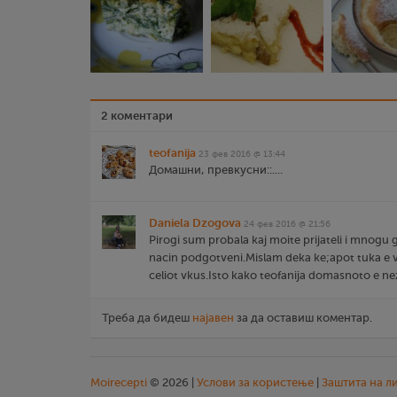
2 коментари
teofanija
23 фев 2016 @ 13:44
Домашни, превкусни::....
Daniela Dzogova
24 фев 2016 @ 21:56
Pirogi sum probala kaj moite prijateli i mnogu 
nacin podgotveni.Mislam deka ke;apot tuka e v
celiot vkus.Isto kako teofanija domasnoto e n
Треба да бидеш
најавен
за да оставиш коментар.
Moirecepti
© 2026 |
Услови за користење
|
Заштита на л