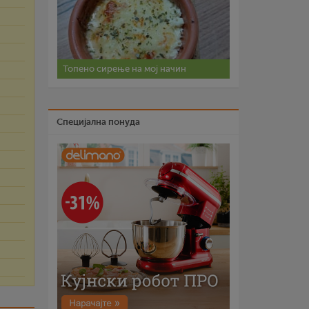
Топено сирење на мој начин
Специјална понуда