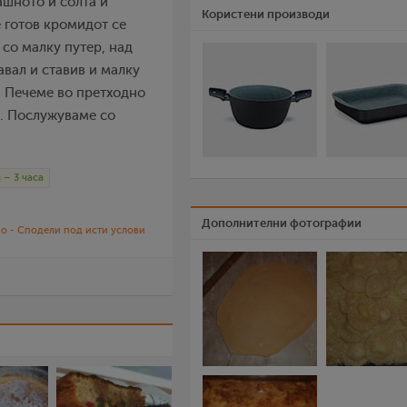
ашното и солта и
Користени производи
е готов кромидот се
 со малку путер, над
авал и ставив и малку
т. Печеме во претходно
н. Послужуваме со
 – 3 часа
Дополнителни фотографии
о - Сподели под исти услови