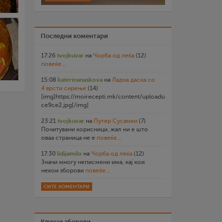
Последни коментари
17:26
tvojkuvar
на
Чорба од леќа
(12)
повеќе...
15:08
katerinanaskova
на
Ладна даска со
4 врсти сирење
(14)
[img]https://moirecepti.mk/content/uploads/2026/07/20260719
ce9ce2.jpg[/img]
23:21
tvojkuvar
на
Путер Сусамки
(7)
Почитувани корисници, жал ни е што
оваа страница не е
повеќе...
17:30
lidijamilo
на
Чорба од леќа
(12)
Значи многу неписмени има, кај кои
некои зборови
повеќе...
СИТЕ КОМЕНТАРИ
Клучни зборови