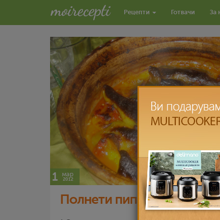
Рецепти
Готвачи
За 
1
мар
2012
Полнети пиперки