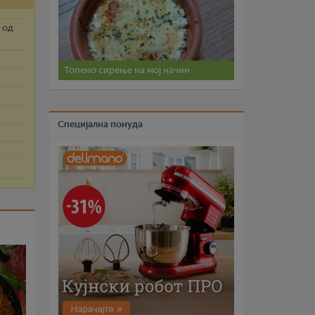
 од
Топено сирење на мој начин
Специјална понуда