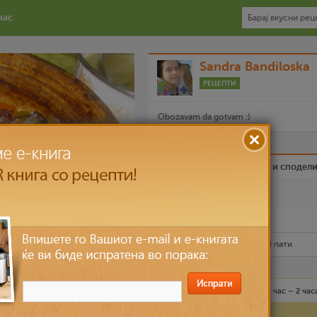
нас
Sandra Bandiloska
РЕЦЕПТИ
Obozavam da gotvam :)
Биди вистински пријател и сподел
Омилен
Испечати го рецептот
Рецептот е прочитан
15,444
пати
Средно
5 лица
1 час – 2 час
Состојки