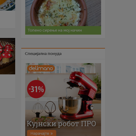
Топено сирење на мој начин
Специјална понуда