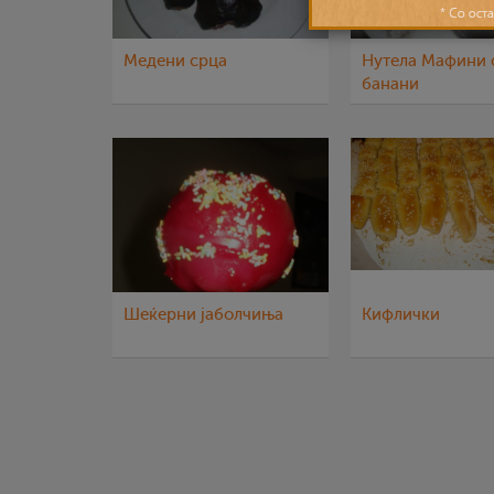
Медени срца
Нутела Мафини 
банани
Шеќерни јаболчиња
Кифлички