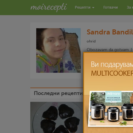
Рецепти
Готвачи
За 
Sandra Bandi
ohrid
Obozavam da gotvam :)
РЕЦЕПТИ ОД SANDRA BANDIL
Последни рецепти