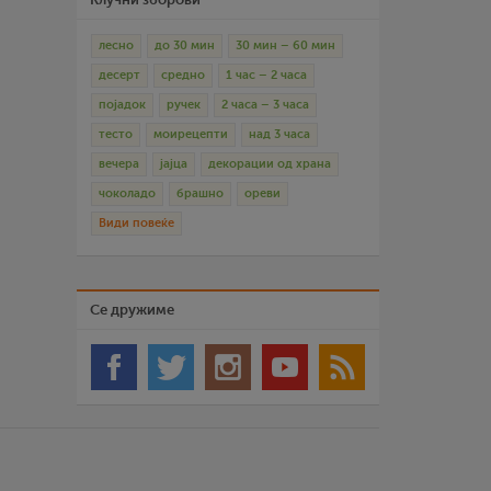
лесно
до 30 мин
30 мин – 60 мин
десерт
средно
1 час – 2 часа
појадок
ручек
2 часа – 3 часа
тесто
моирецепти
над 3 часа
вечера
јајца
декорации од храна
чоколадо
брашно
ореви
Види повеќе
Се дружиме