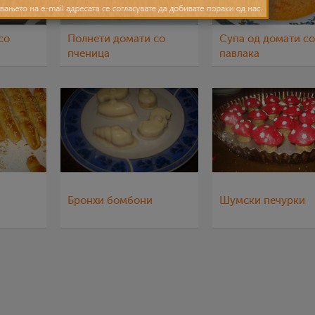
со
Полнети домати со
Супа од домати со
пченица
павлака
Бронхи бомбони
Шумски печурки