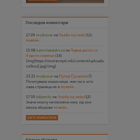
Последни коментари
17:26
tvojkuvar
на
Чорба од леќа
(12)
повеќе...
15:08
katerinanaskova
на
Ладна даска со
4 врсти сирење
(14)
[img]https://moirecepti.mk/content/uploads/2026/07/20260719
ce9ce2.jpg[/img]
23:21
tvojkuvar
на
Путер Сусамки
(7)
Почитувани корисници, жал ни е што
оваа страница не е
повеќе...
17:30
lidijamilo
на
Чорба од леќа
(12)
Значи многу неписмени има, кај кои
некои зборови
повеќе...
СИТЕ КОМЕНТАРИ
Клучни зборови