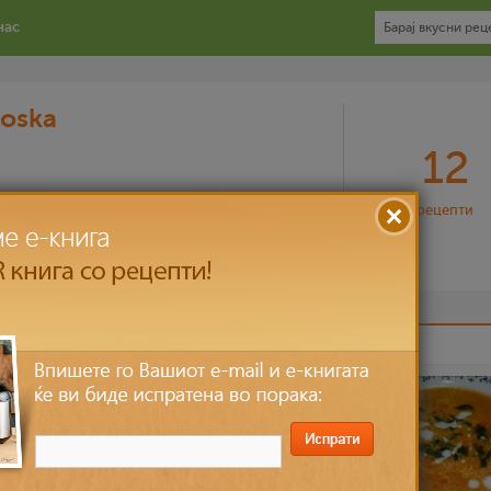
нас
loska
12
рецепти
OSKA