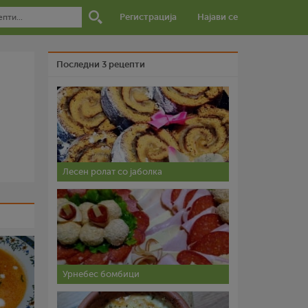
Регистрација
Најави се
Последни 3 рецепти
Лесен ролат со јаболка
Урнебес бомбици