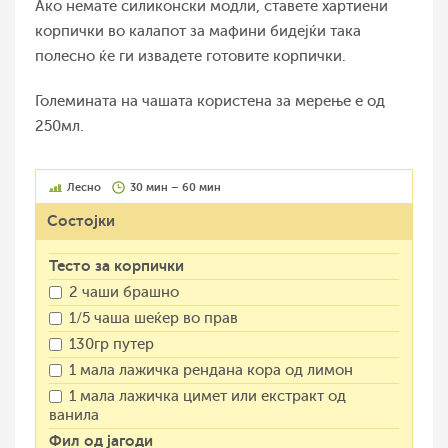
Ако немате силиконски модли, ставете хартиени
корпички во калапот за мафини бидејќи така
полесно ќе ги извадете готовите корпички.
Големината на чашата користена за мерење е од
250мл.
Лесно
30 мин – 60 мин
Состојки
Тесто за корпички
2 чаши брашно
1/5 чаша шеќер во прав
130гр путер
1 мала лажичка рендана кора од лимон
1 мала лажичка цимет или екстракт од
ванила
Фил од јагоди