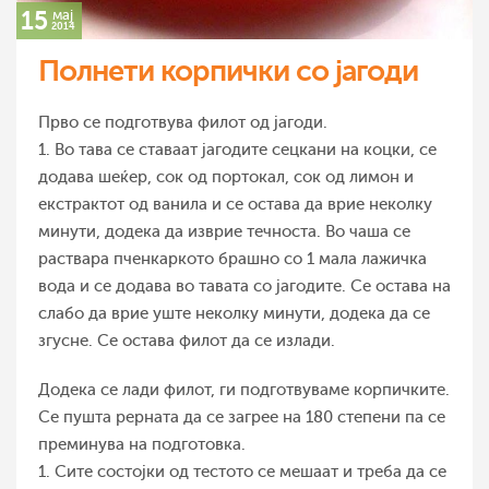
15
мај
2014
Полнети корпички со јагоди
Прво се подготвува филот од јагоди.
1. Во тава се ставаат јагодите сецкани на коцки, се
додава шеќер, сок од портокал, сок од лимон и
екстрактот од ванила и се остава да врие неколку
минути, додека да изврие течноста. Во чаша се
раствара пченкаркото брашно со 1 мала лажичка
вода и се додава во тавата со јагодите. Се остава на
слабо да врие уште неколку минути, додека да се
згусне. Се остава филот да се излади.
Додека се лади филот, ги подготвуваме корпичките.
Се пушта рерната да се загрее на 180 степени па се
преминува на подготовка.
1. Сите состојки од тестото се мешаат и треба да се