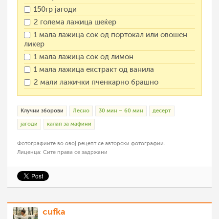
150гр јагоди
2 голема лажица шеќер
1 мала лажица сок од портокал или овошен
ликер
1 мала лажица сок од лимон
1 мала лажица екстракт од ванила
2 мали лажички пченкарно брашно
Клучни зборови
Лесно
30 мин – 60 мин
десерт
јагоди
калап за мафини
Фотографиите во овој рецепт се авторски фотографии.
Лиценца: Сите права се задржани
cufka