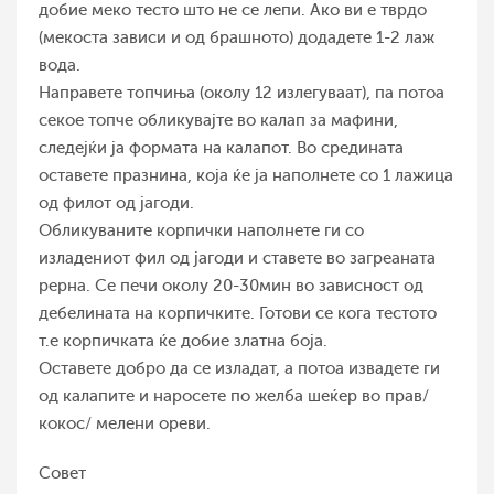
добие меко тесто што не се лепи. Ако ви е тврдо
(мекоста зависи и од брашното) додадете 1-2 лаж
вода.
Направете топчиња (околу 12 излегуваат), па потоа
секое топче обликувајте во калап за мафини,
следејќи ја формата на калапот. Во средината
оставете празнина, која ќе ја наполнете со 1 лажица
од филот од јагоди.
Обликуваните корпички наполнете ги со
изладениот фил од јагоди и ставете во загреаната
рерна. Се печи околу 20-30мин во зависност од
дебелината на корпичките. Готови се кога тестото
т.е корпичката ќе добие златна боја.
Оставете добро да се изладат, а потоа извадете ги
од калапите и наросете по желба шеќер во прав/
кокос/ мелени ореви.
Совет