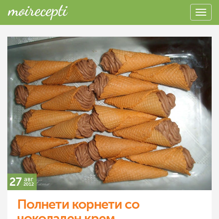
27
авг
2012
Полнети корнети со
чоколаден крем