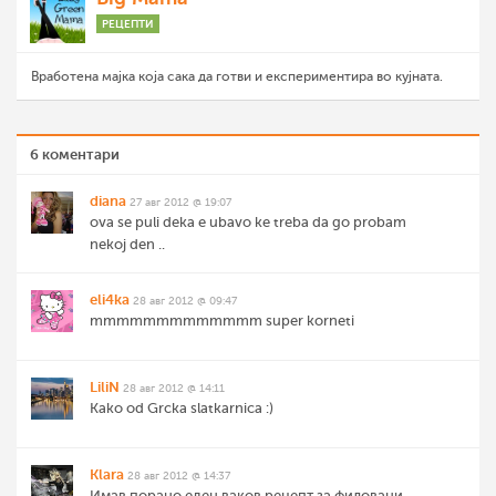
РЕЦЕПТИ
Вработена мајка која сака да готви и експериментира во кујната.
6 коментари
diana
27 авг 2012 @ 19:07
ova se puli deka e ubavo ke treba da go probam
nekoj den ..
eli4ka
28 авг 2012 @ 09:47
mmmmmmmmmmmmm super korneti
LiliN
28 авг 2012 @ 14:11
Kako od Grcka slatkarnica :)
Klara
28 авг 2012 @ 14:37
Имав порано еден ваков рецепт за филовани