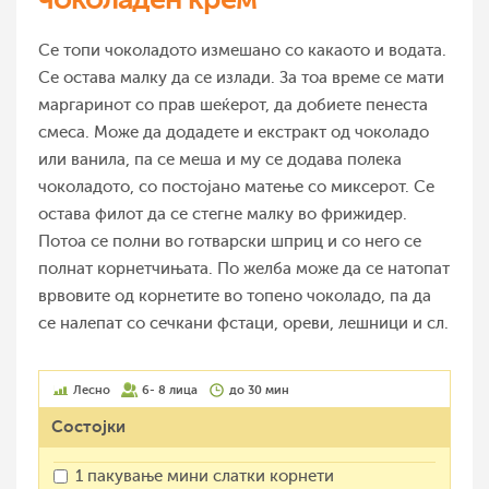
Се топи чоколадото измешано со какаото и водата.
Се остава малку да се излади. За тоа време се мати
маргаринот со прав шеќерот, да добиете пенеста
смеса. Може да додадете и екстракт од чоколадо
или ванила, па се меша и му се додава полека
чоколадото, со постојано матење со миксерот. Се
остава филот да се стегне малку во фрижидер.
Потоа се полни во готварски шприц и со него се
полнат корнетчињата. По желба може да се натопат
врвовите од корнетите во топено чоколадо, па да
се налепат со сечкани фстаци, ореви, лешници и сл.
Лесно
6- 8 лица
до 30 мин
Состојки
1 пакување мини слатки корнети