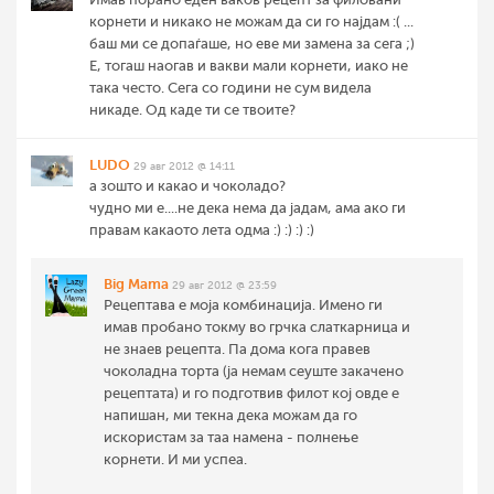
корнети и никако не можам да си го најдам :( ...
баш ми се допаѓаше, но еве ми замена за сега ;)
Е, тогаш наогав и вакви мали корнети, иако не
така често. Сега со години не сум видела
никаде. Од каде ти се твоите?
LUDO
29 авг 2012 @ 14:11
а зошто и какао и чоколадо?
чудно ми е....не дека нема да јадам, ама ако ги
правам какаото лета одма :) :) :) :)
Big Mama
29 авг 2012 @ 23:59
Рецептава е моја комбинација. Имено ги
имав пробано токму во грчка слаткарница и
не знаев рецепта. Па дома кога правев
чоколадна торта (ја немам сеуште закачено
рецептата) и го подготвив филот кој овде е
напишан, ми текна дека можам да го
искористам за таа намена - полнење
корнети. И ми успеа.