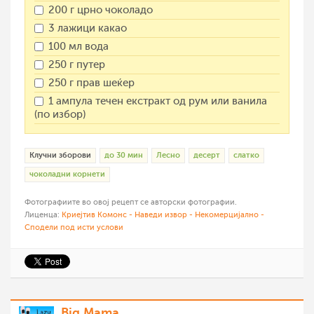
200 г црно чоколадо
3 лажици какао
100 мл вода
250 г путер
250 г прав шеќер
1 ампула течен екстракт од рум или ванила
(по избор)
Клучни зборови
до 30 мин
Лесно
десерт
слатко
чоколадни корнети
Фотографиите во овој рецепт се авторски фотографии.
Лиценца:
Криејтив Комонс - Наведи извор - Некомерцијално -
Сподели под исти услови
Big Mama