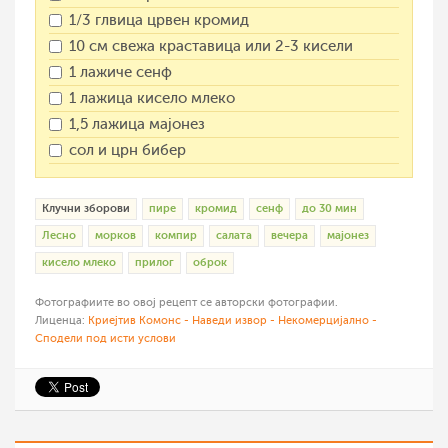
1/3 глвица црвен кромид
10 см свежа краставица или 2-3 кисели
1 лажиче сенф
1 лажица кисело млеко
1,5 лажица мајонез
сол и црн бибер
Клучни зборови
пире
кромид
сенф
до 30 мин
Лесно
морков
компир
салата
вечера
мајонез
кисело млеко
прилог
оброк
Фотографиите во овој рецепт се авторски фотографии.
Лиценца:
Криејтив Комонс - Наведи извор - Некомерцијално -
Сподели под исти услови