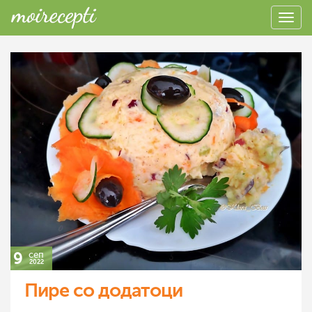
9
сеп
2022
Пире со додатоци