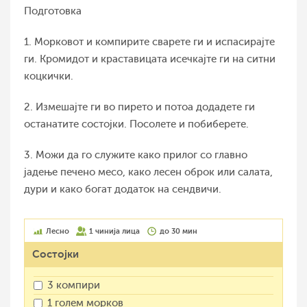
Подготовка
1. Морковот и компирите сварете ги и испасирајте
ги. Кромидот и краставицата исечкајте ги на ситни
коцкички.
2. Измешајте ги во пирето и потоа додадете ги
останатите состојки. Посолете и побиберете.
3. Можи да го служите како прилог со главно
јадење печено месо, како лесен оброк или салата,
дури и како богат додаток на сендвичи.
Лесно
1 чинија лица
до 30 мин
Состојки
3 компири
1 голем морков