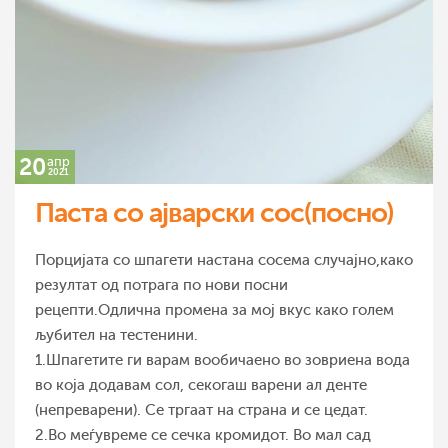
20
апр
2021
Паста со ајварски сос(посно)
Порцијата со шпагети настана сосема случајно,како
резултат од потрага по нови посни
рецепти.Одлична промена за мој вкус како голем
љубител на тестенини.
1.Шпагетите ги варам вообичаено во зовриена вода
во која додавам сол, секогаш варени ал денте
(непреварени). Се тргаат на страна и се цедат.
2.Во меѓувреме се сечка кромидот. Во мал сад