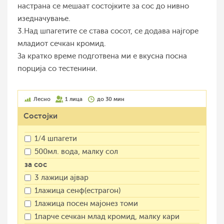
настрана се мешаат состојките за сос до нивно
изедначување.
3.Над шпагетите се става сосот, се додава најгоре
младиот сечкан кромид.
За кратко време подготвена ми е вкусна посна
порција со тестенини.
Лесно
1 лица
до 30 мин
Состојки
1/4 шпагети
500мл. вода, малку сол
за сос
3 лажици ајвар
1лажица сенф(естрагон)
1лажица посен мајонез томи
1парче сечкан млад кромид, малку кари