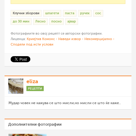
Клучни зборови
шпагети
паста
ручек
сос
до 30 мин
Лесно
посно
ајвар
Фотографиите во овој рецепт се авторски фотографии.
Лиценца:
Криејтив Комонс - Наведи извор - Некомерцијално -
Сподели под исти услови
eliza
РЕЦЕПТИ
Мудар човек не кажува се што мисли,но мисли се што ќе каже..
Дополнителни фотографии