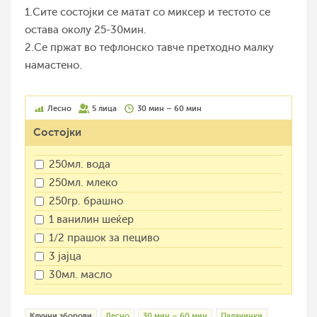
1.Сите состојки се матат со миксер и тестото се
остава околу 25-30мин.
2.Се пржат во тефлонско тавче претходно малку
намастено.
Лесно
5 лица
30 мин – 60 мин
Состојки
250мл. вода
250мл. млеко
250гр. брашно
1 ванилин шеќер
1/2 прашок за пециво
3 јајца
30мл. масло
Клучни зборови
Лесно
30 мин – 60 мин
Палачинки