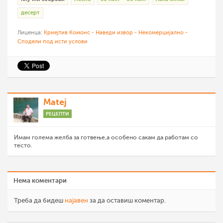
десерт
Лиценца:
Криејтив Комонс - Наведи извор - Некомерцијално -
Сподели под исти услови
Matej
РЕЦЕПТИ
Имам голема желба за готвење,а особено сакам да работам со
тесто.
Нема коментари
Треба да бидеш
најавен
за да оставиш коментар.