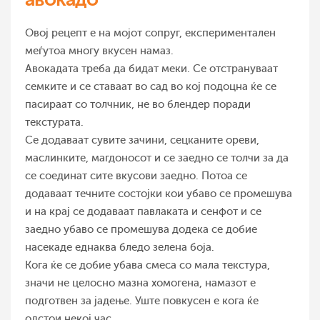
Овој рецепт е на мојот сопруг, експериментален
меѓутоа многу вкусен намаз.
Авокадата треба да бидат меки. Се отстрануваат
семките и се ставаат во сад во кој подоцна ќе се
пасираат со толчник, не во блендер поради
текстурата.
Се додаваат сувите зачини, сецканите ореви,
маслинките, магдоносот и се заедно се толчи за да
се соединат сите вкусови заедно. Потоа се
додаваат течните состојки кои убаво се промешува
и на крај се додаваат павлаката и сенфот и се
заедно убаво се промешува додека се добие
насекаде еднаква бледо зелена боја.
Кога ќе се добие убава смеса со мала текстура,
значи не целосно мазна хомогена, намазот е
подготвен за јадење. Уште повкусен е кога ќе
одстои некој час.