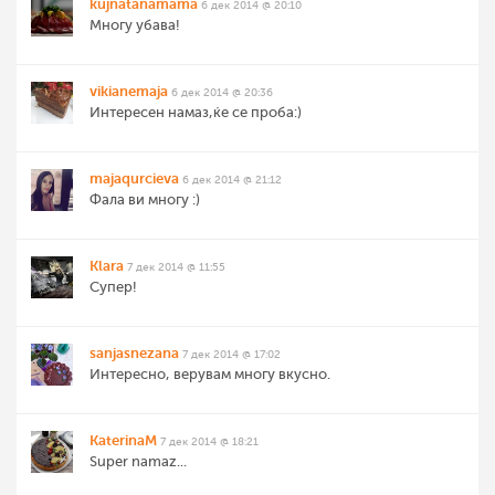
kujnatanamama
6 дек 2014 @ 20:10
Многу убава!
vikianemaja
6 дек 2014 @ 20:36
Интересен намаз,ќе се проба:)
majaqurcieva
6 дек 2014 @ 21:12
Фала ви многу :)
Klara
7 дек 2014 @ 11:55
Супер!
sanjasnezana
7 дек 2014 @ 17:02
Интересно, верувам многу вкусно.
KaterinaM
7 дек 2014 @ 18:21
Super namaz...