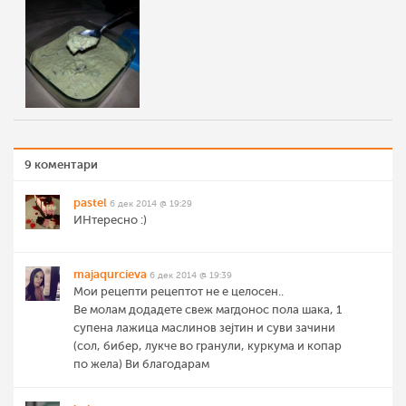
9 коментари
pastel
6 дек 2014 @ 19:29
ИНтересно :)
majaqurcieva
6 дек 2014 @ 19:39
Мои рецепти рецептот не е целосен..
Ве молам додадете свеж магдонос пола шака, 1
супена лажица маслинов зејтин и суви зачини
(сол, бибер, лукче во гранули, куркума и копар
по жела) Ви благодарам