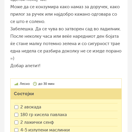
Може да се конзумира како намаз за доручек, како
прилог за ручек или најдобро кажано одговара со
се што е солено.
Забелешка. Да се чува во затворен сад во ладилник.
После неколку часа или веќе наредниот ден бојата
ќе стане малку потемно зелена и со сигурност трае
една недела се разбира доколку не се изеде порано
=)
Добар апетит!
Лесно
до 30 мин
Состојки
2 авокада
180 гр кисела павлака
2 лажички сенф
4-5 излупени маслинки