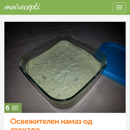
6
дек
2014
Освежителен намаз од
авокадо