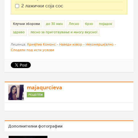
2 лажички соја сос
Клучни зборови
до 30 мин
Лесно
брзо
појадок
здраво
лесно за приготвување и многу вкусно!
Лиценца:
Криејтив Комонс - Наведи извор - Некомерцијално -
Сподели под исти услови
majaqurcieva
РЕЦЕПТИ
Дополнителни фотографии