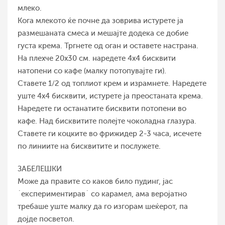
млеко.
Кога млекото ќе почне да зоврива истурете ја
размешаната смеса и мешајте додека се добие
густа крема. Тргнете од оган и оставете настрана.
На плехче 20х30 см. наредете 4х4 бисквити
натопени со кафе (малку потопувајте ги).
Ставете 1/2 од топлиот крем и израмнете. Наредете
уште 4х4 бисквити, истурете ја преостаната крема.
Наредете ги останатите бисквити потопени во
кафе. Над бисквитите полејте чоколадна глазура.
Ставете ги коцките во фрижидер 2-3 часа, исечете
по линиите на бисквитите и послужете.
ЗАБЕЛЕШКИ
Може да правите со каков било пудинг, јас
`експериментирав` со карамел, ама веројатно
требаше уште малку да го изгорам шеќерот, па
дојде посветол.