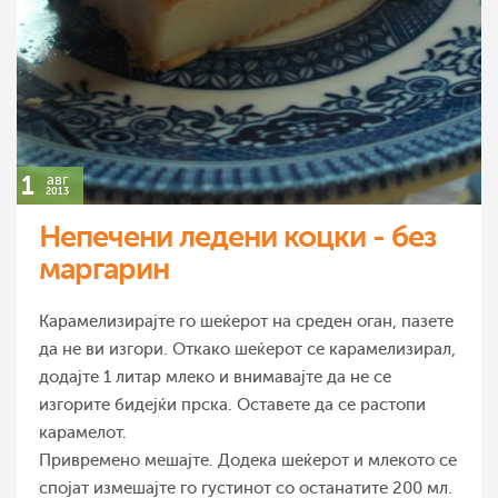
1
авг
2013
Непечени ледени коцки - без
маргарин
Карамелизирајте го шеќерот на среден оган, пазете
да не ви изгори. Откако шеќерот се карамелизирал,
додајте 1 литар млеко и внимавајте да не се
изгорите бидејќи прска. Оставете да се растопи
карамелот.
Привремено мешајте. Додека шеќерот и млекото се
спојат измешајте го густинот со останатите 200 мл.