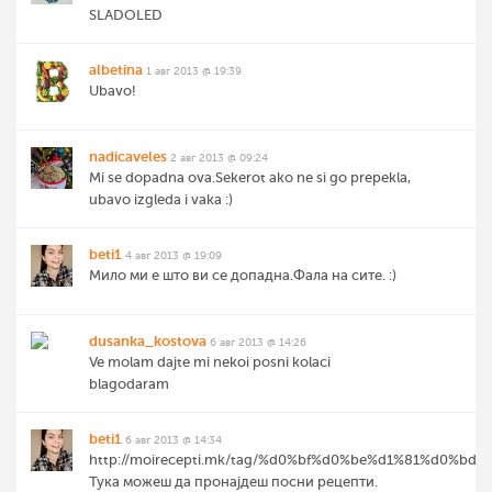
SLADOLED
albetina
1 авг 2013 @ 19:39
Ubavo!
nadicaveles
2 авг 2013 @ 09:24
Mi se dopadna ova.Sekerot ako ne si go prepekla,
ubavo izgleda i vaka :)
beti1
4 авг 2013 @ 19:09
Мило ми е што ви се допадна.Фала на сите. :)
dusanka_kostova
6 авг 2013 @ 14:26
Ve molam dajte mi nekoi posni kolaci
blagodaram
beti1
6 авг 2013 @ 14:34
http://moirecepti.mk/tag/%d0%bf%d0%be%d1%81%d0%bd%
Тука можеш да пронајдеш посни рецепти.