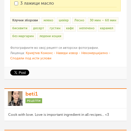
3 лажици масло
Клучни зборови
млеко
шеќер
Лесно
30 мин – 60 мин
бисквити
десерт
густин
кафе
непечено
карамел
без маргарин
ледени коцки
Фотографиите во овој рецепт се авторски фотографии.
Лиценца:
Криејтив Комонс - Наведи извор - Некомерцијално -
Сподели под исти услови
beti1
РЕЦЕПТИ
Cook with love. Love is important ingredient in all recipes... <3