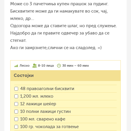
Може со 3 пачетчиња купен прашок за пудинг.
Бисквитите може да ги намакувате во сок, чај,
млеко, др...
Одозгора може да ставите шлаг, но пред служење.
Најдобро да ги правите одвечер за убаво да се
стегнат.
Ако ги замрзнете,слични се на сладолед. =)
Лесно
8-10 лица
30 мин – 60 мин
Состојки
48 правоаголни бисквити
1,200 мл. млеко
12 лажици шеќер
10 полни лажици густин
100 мл. сварено кафе
100 гр. чоколада за готвење