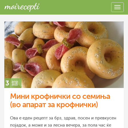
3
апр
2022
Мини крофнички со семиња
(во апарат за крофнички)
Ова е еден рецепт за брз, здрав, посен и превкусен
појадок, а може и за лесна вечера, за пола час ќе