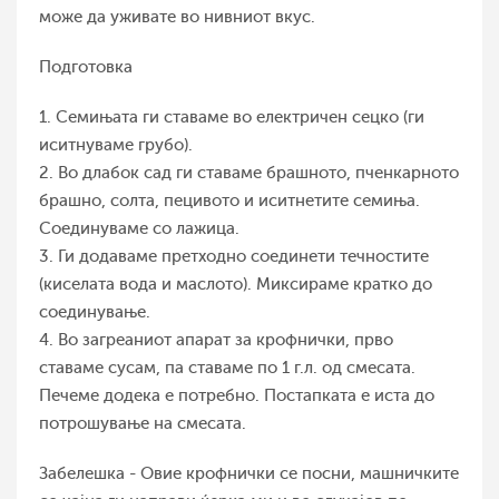
може да уживате во нивниот вкус.
Подготовка
1. Семињата ги ставаме во електричен сецко (ги
иситнуваме грубо).
2. Во длабок сад ги ставаме брашното, пченкарното
брашно, солта, пецивото и иситнетите семиња.
Соединуваме со лажица.
3. Ги додаваме претходно соединети течностите
(киселата вода и маслото). Миксираме кратко до
соединување.
4. Во загреаниот апарат за крофнички, прво
ставаме сусам, па ставаме по 1 г.л. од смесата.
Печеме додека е потребно. Постапката е иста до
потрошување на смесата.
Забелешка - Овие крофнички се посни, машничките