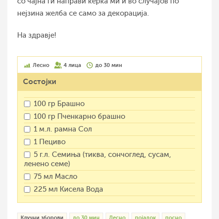
со чајна ги направи ќерка ми и во случајов по
нејзина желба се само за декорација.
На здравје!
Лесно
4 лица
до 30 мин
Состојки
100 гр Брашно
100 гр Пченкарно брашно
1 м.л. рамна Сол
1 Пециво
5 г.л. Семиња (тиква, сончоглед, сусам,
ленено семе)
75 мл Масло
225 мл Кисела Вода
Клучни зборови
до 30 мин
Лесно
појадок
посно