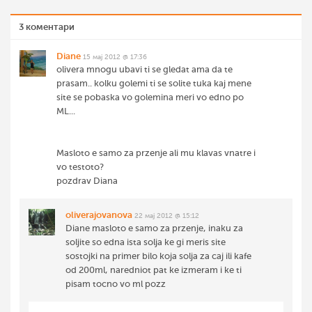
3 коментари
Diane
15 мај 2012 @ 17:36
olivera mnogu ubavi ti se gledat ama da te
prasam.. kolku golemi ti se solite tuka kaj mene
site se pobaska vo golemina meri vo edno po
ML...
Masloto e samo za przenje ali mu klavas vnatre i
vo testoto?
pozdrav Diana
oliverajovanova
22 мај 2012 @ 15:12
Diane masloto e samo za przenje, inaku za
soljite so edna ista solja ke gi meris site
sostojki na primer bilo koja solja za caj ili kafe
od 200ml, naredniot pat ke izmeram i ke ti
pisam tocno vo ml pozz