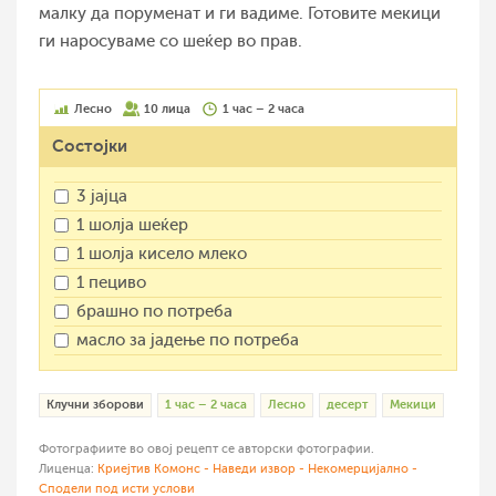
малку да поруменат и ги вадиме. Готовите мекици
ги наросуваме со шеќер во прав.
Лесно
10 лица
1 час – 2 часа
Состојки
3 јајца
1 шолја шеќер
1 шолја кисело млеко
1 пециво
брашно по потреба
масло за јадење по потреба
Клучни зборови
1 час – 2 часа
Лесно
десерт
Мекици
Фотографиите во овој рецепт се авторски фотографии.
Лиценца:
Криејтив Комонс - Наведи извор - Некомерцијално -
Сподели под исти услови