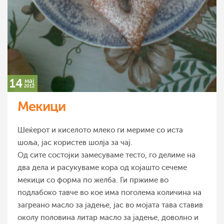
14
мај
2012
Мекици
Шеќерот и киселото млеко ги мериме со иста
шоља, јас користев шолја за чај.
Од сите состојки замесуваме тесто, го делиме на
два дела и расукуваме кора од којашто сечеме
мекици со форма по желба. Ги пржиме во
подлабоко тавче во кое има поголема количина на
загреано масло за јадење, јас во мојата тава ставив
околу половина литар масло за јадење, доволно и