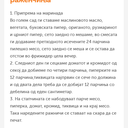
1. Припрема на маринада
Во голем сад ги ставаме маслиновото масло,
вегетата, буковската пипер, ориганото, рузмаринот
и црниот пипер, сето заедно го мешаме, во смесата
ги додаваме претходното исечените 24 парчина
пилешко месо, сето заедно се меша и се остава да
отстои во фрижидер цела вечер.
2. Следниот ден ги сецкаме доматот и кромидот од
секој да добиеме по четири парчиња, пиперките на
12 парчина,тиквицата најпрвин се сече по должина
и од двата дела треба да се добијат 12 парчиња со
дебелина од еден сантиметар.
3. На стапчината се набодуваат парче месо,
пиперка, домат, кромид, тиквица и на крај месо.
Така наредените ражничи се ставаат на скара да се
печат.