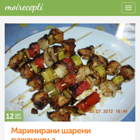
12
авг
2012
Маринирани шарени
раженчиња