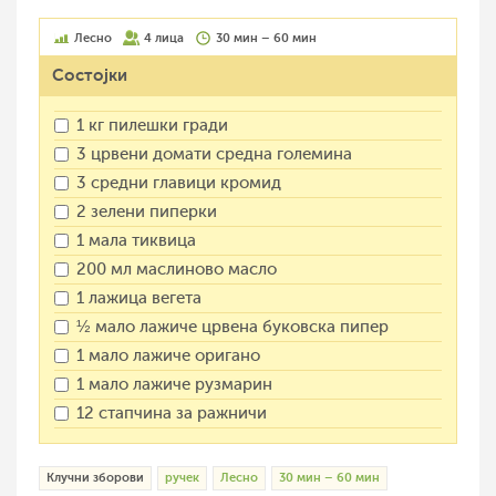
Лесно
4 лица
30 мин – 60 мин
Состојки
1 кг пилешки гради
3 црвени домати средна големина
3 средни главици кромид
2 зелени пиперки
1 мала тиквица
200 мл маслиново масло
1 лажица вегета
½ мало лажиче црвена буковска пипер
1 мало лажиче оригано
1 мало лажиче рузмарин
12 стапчина за ражничи
Клучни зборови
ручек
Лесно
30 мин – 60 мин