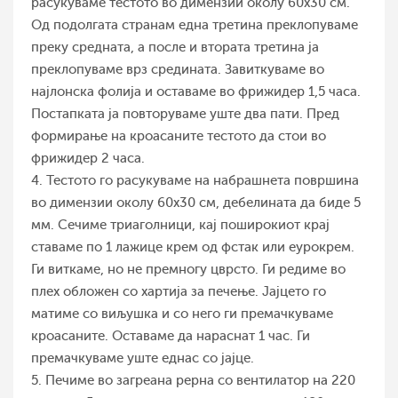
расукуваме тестото во димензии околу 60х30 см.
Од подолгата странам една третина преклопуваме
преку средната, а после и втората третина ја
преклопуваме врз средината. Завиткуваме во
најлонска фолија и оставаме во фрижидер 1,5 часа.
Постапката ја повторуваме уште два пати. Пред
формирање на кроасаните тестото да стои во
фрижидер 2 часа.
4. Тестото го расукуваме на набрашнета површина
во димензии околу 60х30 см, дебелината да биде 5
мм. Сечиме триаголници, кај поширокиот крај
ставаме по 1 лажице крем од фстак или еурокрем.
Ги виткаме, но не премногу цврсто. Ги редиме во
плех обложен со хартија за печење. Јајцето го
матиме со виљушка и со него ги премачкуваме
кроасаните. Оставаме да нараснат 1 час. Ги
премачкуваме уште еднас со јајце.
5. Печиме во загреана рерна со вентилатор на 220