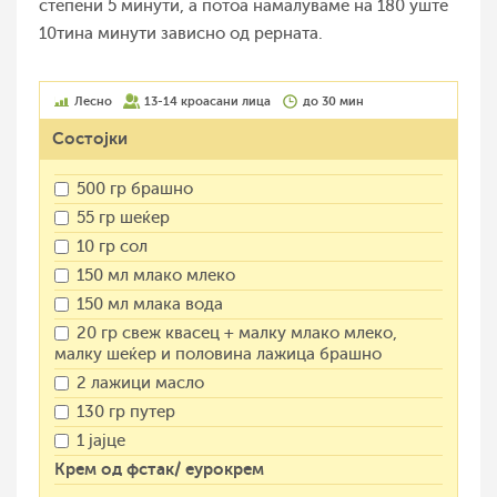
степени 5 минути, а потоа намалуваме на 180 уште
10тина минути зависно од рерната.
Лесно
13-14 кроасани лица
до 30 мин
Состојки
500 гр брашно
55 гр шеќер
10 гр сол
150 мл млако млеко
150 мл млака вода
20 гр свеж квасец + малку млако млеко,
малку шеќер и половина лажица брашно
2 лажици масло
130 гр путер
1 јајце
Крем од фстак/ еурокрем