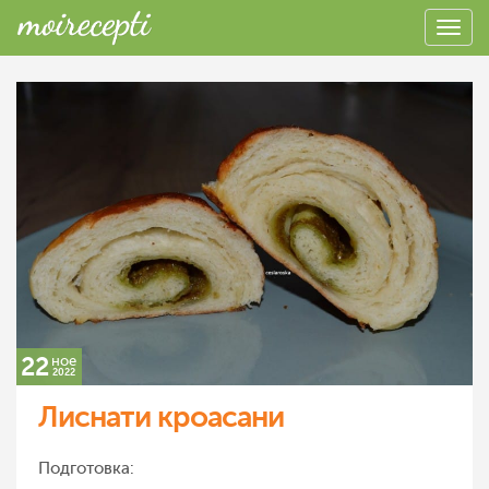
22
ное
2022
Лиснати кроасани
Подготовка: