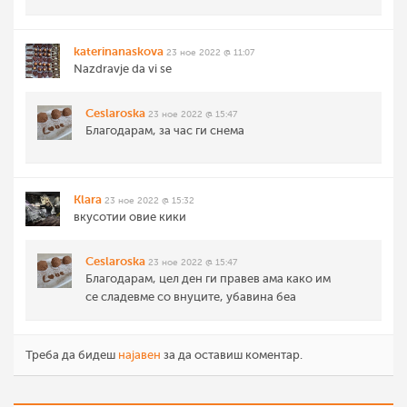
katerinanaskova
23 ное 2022 @ 11:07
Nazdravje da vi se
Ceslaroska
23 ное 2022 @ 15:47
Благодарам, за час ги снема
Klara
23 ное 2022 @ 15:32
вкусотии овие кики
Ceslaroska
23 ное 2022 @ 15:47
Благодарам, цел ден ги правев ама како им
се сладевме со внуците, убавина беа
Треба да бидеш
најавен
за да оставиш коментар.