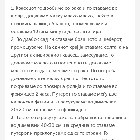
1. Квасецот го дробиме со рака и го ставаме во
шолја, додаваме малку млако млеко, шеќер и
половина лажица брашно, промешуваме и
оставаме 10тина минути да се активира.
2. Во длабок сад ги ставаме брашното и шеќерот,
промешуваме. На едниот крај ја ставаме солта, а на
другиот активираниот квасец, замесуваме. Го
додаваме маслото и постепено ги додаваме
млекото и водата, месиме со рака. По потреба
додаваме уште малку брашно. Тестото го
покриваме со проѕирна фолија и го ставаме во
фрижидер 2 часа. Путерот го ставаме меѓу две
најлонски фолии и го расукуваме во димензии
20х20 см, оставаме во фрижидер.
3. Тестото го расукуваме на набрашнета површина
во димензии 40х30 см, на средина го ставаме
путерот и преклопуваме од сите страни. Го