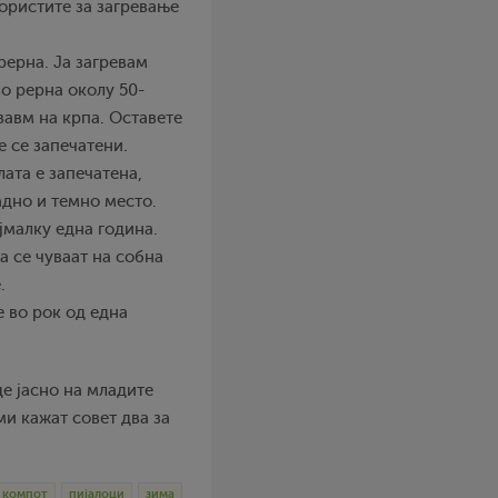
ористите за загревање
рерна. Ја загревам
во рерна околу 50-
ававм на крпа. Оставете
е се запечатени.
лата е запечатена,
ладно и темно место.
јмалку една година.
а се чуваат на собна
.
е во рок од една
де јасно на младите
ми кажат совет два за
компот
пијалоци
зима