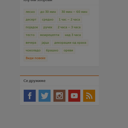
лесно
до 30 мин
30 мин – 60 мин
десерт
средно
1 час – 2 часа
појадок
ручек
2 часа – 3 часа
тесто
моирецепти
над 3 часа
вечера
јајца
декорации од храна
чоколадо
брашно
ореви
Види повеќе
Се дружиме