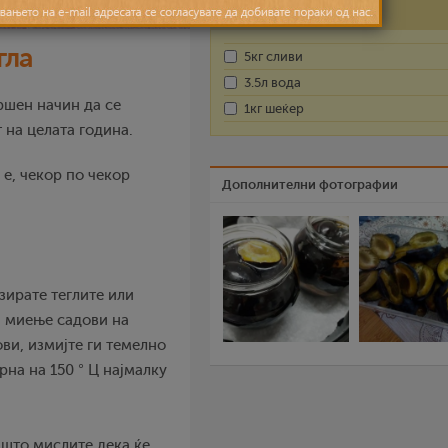
Состојки
гла
5кг сливи
3.5л вода
ршен начин да се
1кг шеќер
т на целата година.
 е, чекор по чекор
Дополнителни фотографии
зирате теглите или
а миење садови на
ви, измијте ги темелно
рна на 150 ° Ц најмалку
 што мислите дека ќе