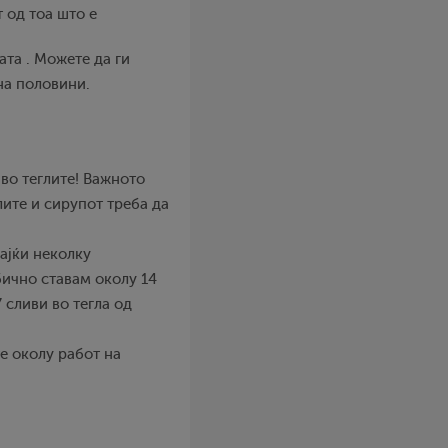
 од тоа што е
ата . Можете да ги
на половини.
 во теглите! Важното
лите и сирупот треба да
вајќи неколку
обично ставам околу 14
7 сливи во тегла од
е околу работ на