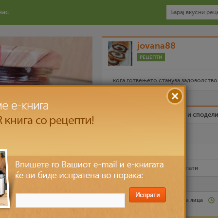
нас
jovana88
РЕЦЕПТИ
...кога готвењето станува задоволство.
Биди вистински пријател и сподел
Омилен
Испечати го рецептот
Рецептот е прочитан
3,998
пати
Лесно
za site po doma лица
30 мин – 60 мин