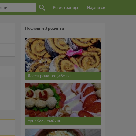
Регистрација
Најави се
Последни 3 рецепти
..
и
Лесен ролат со јаболка
Урнебес бомбици