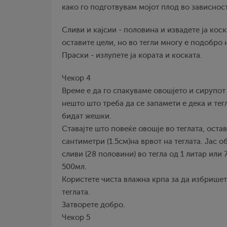
како го подготвувам мојот плод во зависност
Сливи и кајсии - половина и извадете ја коск
оставите цели, но во тегли многу е подобро 
Праски - излупете ја кората и коската.
Чекор 4
Време е да го спакуваме овошјето и сирупот
нешто што треба да се запамети е дека и тег
бидат жешки.
Ставајте што повеќе овошје во теглата, оста
сантиметри (1.5см)на врвот на теглата. Јас 
сливи (28 половини) во тегла од 1 литар или 
500мл.
Користете чиста влажна крпа за да избришет
теглата.
Затворете добро.
Чекор 5