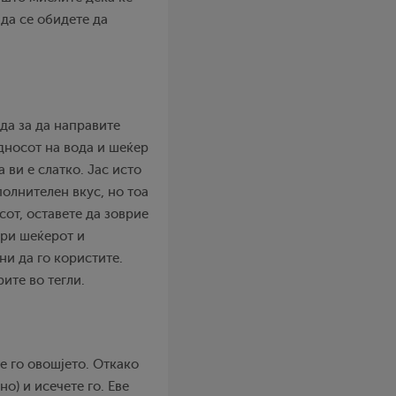
 да се обидете да
да за да направите
дносот на вода и шеќер
а ви е слатко. Јас исто
олнителен вкус, но тоа
сот, оставете да зоврие
ори шеќерот и
ни да го користите.
рите во тегли.
е го овошјето. Откако
но) и исечете го. Еве