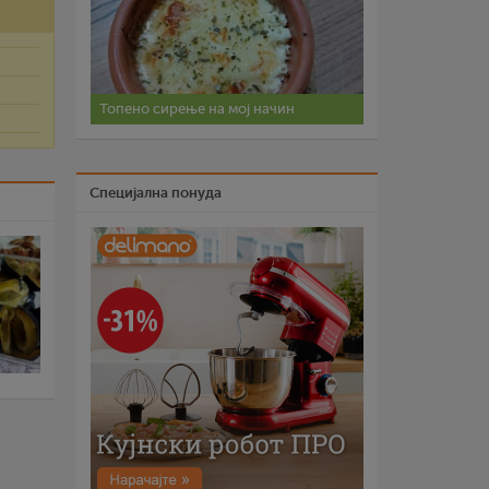
Топено сирење на мој начин
Специјална понуда