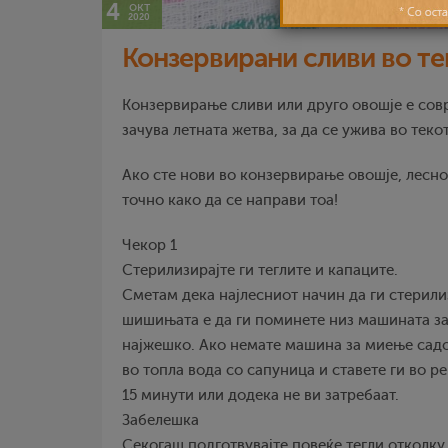
4
окт
2020
Конзервирани сливи во те
Конзервирање сливи или друго овошје е сов
зачува летната жетва, за да се ужива во теко
Ако сте нови во конзервирање овошје, лесно
точно како да се направи тоа!
Чекор 1
Стерилизирајте ги теглите и капаците.
Сметам дека најлесниот начин да ги стерили
шишињата е да ги поминете низ машината з
најжешко. Ако немате машина за миење садо
во топла вода со сапуница и ставете ги во ре
15 минути или додека не ви затребаат.
Забелешка
Секогаш подготвувајте повеќе тегли отколку