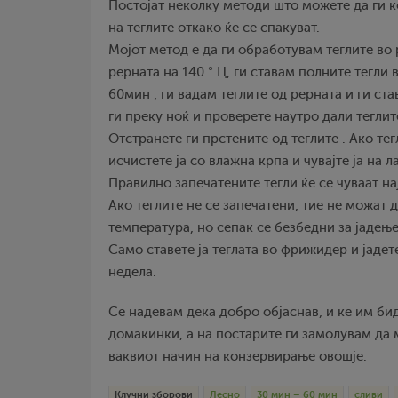
Постојат неколку методи што можете да ги к
на теглите откако ќе се спакуват.
Мојот метод е да ги обработувам теглите во 
рерната на 140 ° Ц, ги ставам полните тегли 
60мин , ги вадам теглите од рерната и ги ст
ги преку ноќ и проверете наутро дали теглит
Отстранете ги прстените од теглите . Ако тег
исчистете ја со влажна крпа и чувајте ја на 
Правилно запечатените тегли ќе се чуваат на
Ако теглите не се запечатени, тие не можат д
температура, но сепак се безбедни за јадење
Само ставете ја теглата во фрижидер и јадет
недела.
Се надевам дека добро објаснав, и ке им би
домакинки, а на постарите ги замолувам да 
ваквиот начин на конзервирање овошје.
Клучни зборови
Лесно
30 мин – 60 мин
сливи