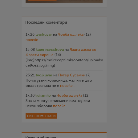
Последни коментари
17:26
tvojkuvar
на
Чорба од леќа
(12)
повеќе...
15:08
katerinanaskova
на
Ладна даска со
4 врсти сирење
(14)
[img]https://moirecepti.mk/content/uploads/2026/07/20260719
ce9ce2.jpg[/img]
23:21
tvojkuvar
на
Путер Сусамки
(7)
Почитувани корисници, жал ни е што
оваа страница не е
повеќе...
17:30
lidijamilo
на
Чорба од леќа
(12)
Значи многу неписмени има, кај кои
некои зборови
повеќе...
СИТЕ КОМЕНТАРИ
Клучни зборови