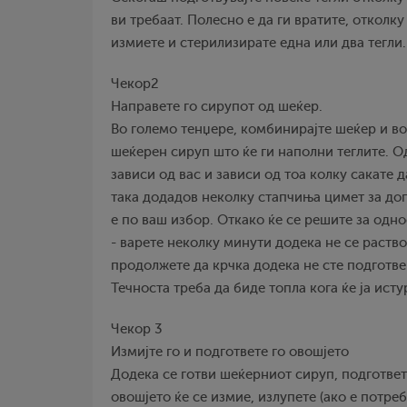
ви требаат. Полесно е да ги вратите, отколку
измиете и стерилизирате една или два тегли.
Чекор2
Направете го сирупот од шеќер.
Во големо тенџере, комбинирајте шеќер и во
шеќерен сируп што ќе ги наполни теглите. О
зависи од вас и зависи од тоа колку сакате д
така додадов неколку стапчиња цимет за доп
е по ваш избор. Откако ќе се решите за одно
- варете неколку минути додека не се раств
продолжете да крчка додека не сте подготве
Течноста треба да биде топла кога ќе ја исту
Чекор 3
Измијте го и подгответе го овошјето
Додека се готви шеќерниот сируп, подгответ
овошјето ќе се измие, излупете (ако е потреб