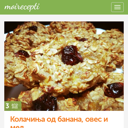
3
апр
2022
Колачиња од банана, овес и
мед