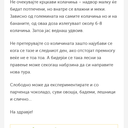
Не очекувајте крцкави колачиња – надвор малку ќе
бидат потпечени, но внатре се влажни и меки.
Зависно од големината на самите колачиња но и на
бананите, од оваа доза излегуваат околу 6-8
колачиња. Затоа јас веднаш удвоив.
Не претерувајте со количината зашто најубави се
кога се тазе и следниот ден, ако отстојат премногу
веќе не е тоа тоа. А бидејќи се така лесни за
правење може секогаш набрзина да си направите
нова тура.
Слободно може да експериментирате и со
парченца чоколадо, суви овошја, бадеми, лешници
и слично...
На здравје!