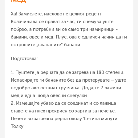
Ха! Замислете, насловот е целиот рецепт!
Колачињава се прават за час, ги снемува уште
побрзо, а потребни ви се само три намирници -
банани, овес и мед. Плус, ова е одличен начин да ги
потрошите „скапаните“ банани
Подготовка:
1. Пуштете ја рерната да се загрева на 180 степени.
Испасирајте ги бананите без да претерувате – уште
подобро ако останат грутчиња. Додајте 2 лажици
мед и една шолја овесни снегулки.
2. Измешајте убаво да се соединат и со лажица
ставете на плех прекриен со хартија за печење.
Печете во загреана рерна околу 15-тина минути.
Толку!