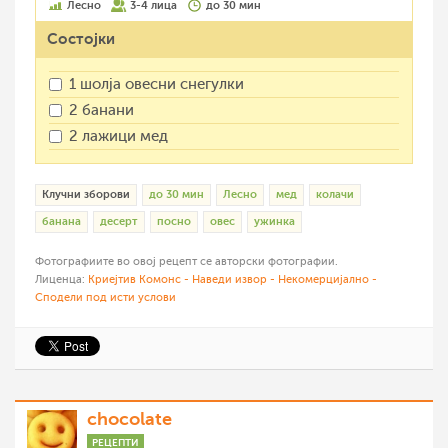
Лесно
3-4 лица
до 30 мин
Состојки
1 шолја овесни снегулки
2 банани
2 лажици мед
Клучни зборови
до 30 мин
Лесно
мед
колачи
банана
десерт
посно
овес
ужинка
Фотографиите во овој рецепт се авторски фотографии.
Лиценца:
Криејтив Комонс - Наведи извор - Некомерцијално -
Сподели под исти услови
chocolate
РЕЦЕПТИ