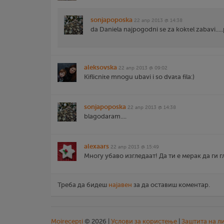
sonjapoposka
22 апр 2013 @ 14:38
da Daniela najpogodni se za koktel zabavi....
aleksovska
22 апр 2013 @ 09:02
Kiflicnite mnogu ubavi i so dvata fila:)
sonjapoposka
22 апр 2013 @ 14:38
blagodaram....
alexaars
22 апр 2013 @ 15:49
Многу убаво изгледаат! Да ти е мерак да ги 
Треба да бидеш
најавен
за да оставиш коментар.
Moirecepti
© 2026 |
Услови за користење
|
Заштита на л