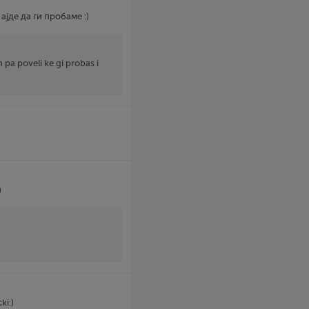
јде да ги пробаме :)
pa poveli ke gi probas i
)
ki:)