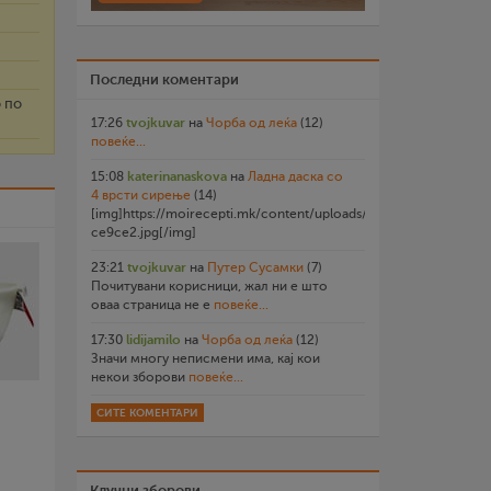
Последни коментари
 по
17:26
tvojkuvar
на
Чорба од леќа
(12)
повеќе...
15:08
katerinanaskova
на
Ладна даска со
4 врсти сирење
(14)
[img]https://moirecepti.mk/content/uploads/2026/07/20260719
ce9ce2.jpg[/img]
23:21
tvojkuvar
на
Путер Сусамки
(7)
Почитувани корисници, жал ни е што
оваа страница не е
повеќе...
17:30
lidijamilo
на
Чорба од леќа
(12)
Значи многу неписмени има, кај кои
некои зборови
повеќе...
СИТЕ КОМЕНТАРИ
Клучни зборови