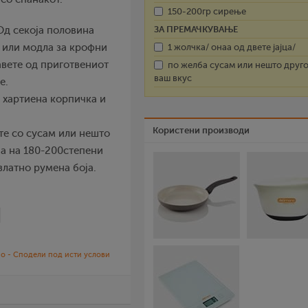
150-200гр сирење
ЗА ПРЕМАЧКУВАЊЕ
 Од секоја половина
1 жолчка/ онаа од двете јајца/
а или модла за крофни
тавете од приготвениот
по желба сусам или нешто друго
ваш вкус
е.
о хартиена корпичка и
Користени производи
те со сусам или нешто
на на 180-200степени
златно румена боја.
о - Сподели под исти услови