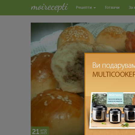
Рецепти
Готвачи
За 
21
апр
2013