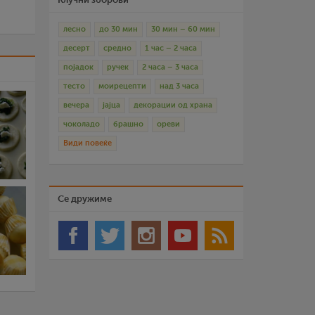
лесно
до 30 мин
30 мин – 60 мин
десерт
средно
1 час – 2 часа
појадок
ручек
2 часа – 3 часа
тесто
моирецепти
над 3 часа
вечера
јајца
декорации од храна
чоколадо
брашно
ореви
Види повеќе
Се дружиме