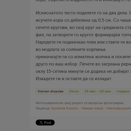
Искиснатото тесто поделете го на два дела.
исучете кора со дебелина од 0,5 см. Со чаш
сечете кругови, во ској круг на средината с
фил, па затворете го кругот формирајќи топч
Наредете ги подмачкан плех или ставте ги в
во модлата за солените корпиња.
премачкајте ги со изматена жолчка и посипе
друго по ваш избор .Печете во загреана рер
оклу 15-сетина минути се додека не добијат 
Извадете ги и оставте да се изладат.
Клучни зборови
Лесно
30 мин – 60 мин
појадок
Фотографиите во овој рецепт се авторски фотографии.
Лиценца:
Криејтив Комонс - Наведи извор - Некомерцијалн