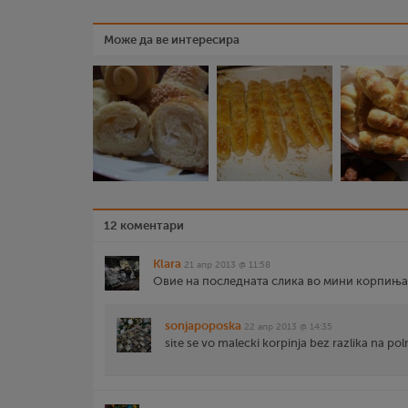
Може да ве интересира
12 коментари
Klara
21 апр 2013 @ 11:58
Овие на последната слика во мини корпињат
sonjapoposka
22 апр 2013 @ 14:35
site se vo malecki korpinja bez razlika na poln