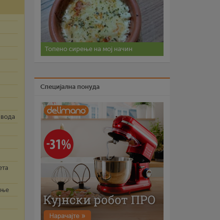
Топено сирење на мој начин
Специјална понуда
 вода
ета
ење