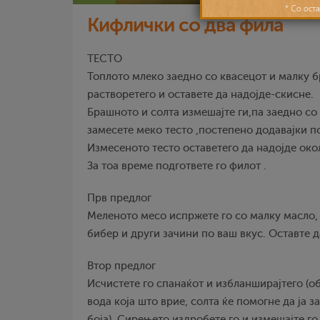
Кифлички со два фила
ТЕСТО
Топлото млеко заедно со квасецот и малку 
растворетего и оставете да надојде-скисне.
Брашното и солта измешајте ги,па заедно со
замесете меко тесто ,постепено додавајки п
Измесеното тесто оставетего да надојде око
За тоа време подгответе го филот .
Прв предлог
Меленото месо испржете го со малку масло,
бибер и други зачини по ваш вкус. Оставте д
Втор предлог
Исчистете го спанаќот и избланширајтего (об
вода која што врие, солта ќе помогне да ја 
боја). Сирењето издробете го и измешајте го