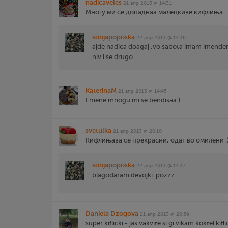
nadicaveles
21 апр 2013 @ 14:31
Многу ми се допаднаа малецкиве кифлиња... а
sonjapoposka
22 апр 2013 @ 14:36
ajde nadica doagaj ,vo sabota imam imenden 
niv i se drugo....
KaterinaM
21 апр 2013 @ 14:45
I mene mnogu mi se bendisaa:)
svetulka
21 апр 2013 @ 20:10
Кифлињава се прекрасни, одат во омилени :
sonjapoposka
22 апр 2013 @ 14:37
blagodaram devojki..pozzz
Daniela Dzogova
21 апр 2013 @ 20:59
super kiflicki - jas vakvite si gi vikam koktel kiflic