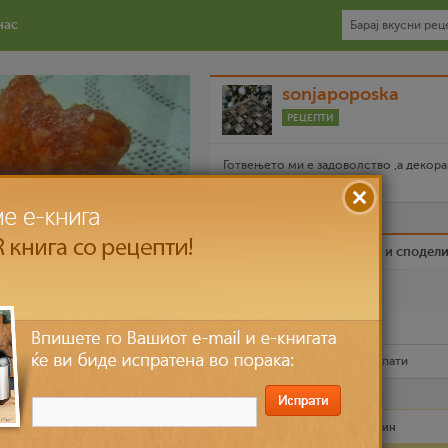
нас
sonjapoposka
РЕЦЕПТИ
Готвењето ми е задоволство ,а декора
на храната уште повеќе....
Биди вистински пријател и сподел
Омилен
Испечати го рецептот
Рецептот е прочитан
3,905
пати
Лесно
30 мин – 60 мин