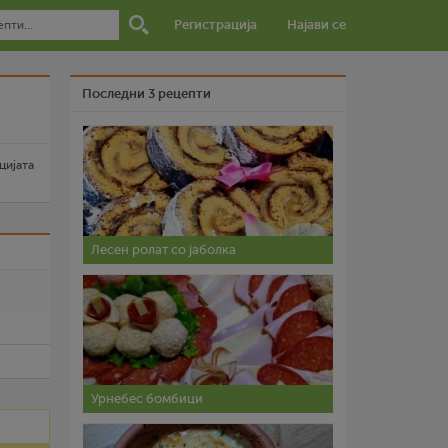
Регистрација
Најави се
Последни 3 рецепти
цијата
Лесен ролат со јаболка
и
Урнебес бомбици