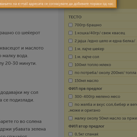
Состојки
ТЕСТО
700гр брашно
брашно со шеќерот
1 коцка/40гр/ свеж квасец
2 јајца /едно цело и една белка/
 квасецот и маслото
1 м. лајче шеќер
о малку вода.
1 м. лајче сол
лу 20-30 минути.
100мл топло млеко
по потреба/ околу 200мл/ топла
150мл масло
ФИЛ прв предлог
 додавајки му сол
300-400гр мелено месо
а се подизлади.
по желба и вкус сол,бибер и вег
,може и оригано
малку околу 50мл масло за прж
арете го во солена
ФИЛ втор предлог
задржи убавата зелена
0,5кг спанаќ
 со спанаќот.