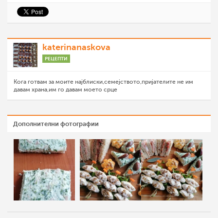
katerinanaskova
РЕЦЕПТИ
Кога готвам за моите најблиски,семејството,пријателите не им
давам храна,им го давам моето срце
Дополнителни фотографии