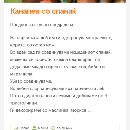
Канапеи со спанаќ
Предлог за вкусно предјадење
На парчињата леб им ги одстрануваме краевите,
корите, со остар нож
Во еден сад ги соединуваме исцедениот спанаќ,
може да се користи, свеж и бланширан, па
додаваме младо сирење, сусам, сол, бибер и
мартадела.
Убаво соединуваме.
Во дебел слој нанесуваме врз парчињата леб.
Потоа дијагонално ги сечиме и добиваме по 4
триаголници.
Ги декорираме со маслинка, морков...
Лесно
4 лица
до 30 мин