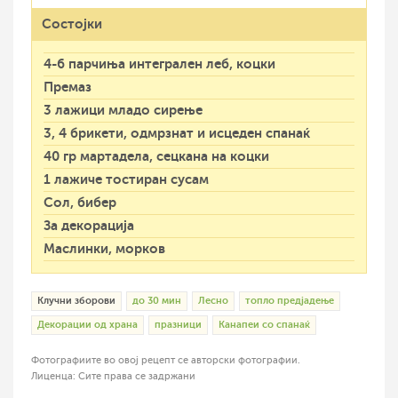
Состојки
4-6 парчиња интегрален леб, коцки
Премаз
3 лажици младо сирење
3, 4 брикети, одмрзнат и исцеден спанаќ
40 гр мартадела, сецкана на коцки
1 лажиче тостиран сусам
Сол, бибер
За декорација
Маслинки, морков
Клучни зборови
до 30 мин
Лесно
топло предјадење
Декорации од храна
празници
Канапеи со спанаќ
Фотографиите во овој рецепт се авторски фотографии.
Лиценца: Сите права се задржани