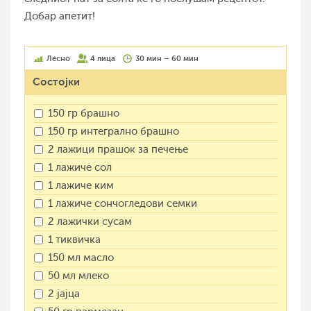
Добар апетит!
Лесно
4 лица
30 мин – 60 мин
Состојки
150 гр брашно
150 гр интегрално брашно
2 лажици прашок за печење
1 лажиче сол
1 лажиче ким
1 лажиче сончогледови семки
2 лажички сусам
1 тиквичка
150 мл масло
50 мл млеко
2 јајца