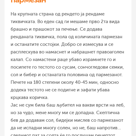
На крупната страна од рендето ја рендаме
тиквичката. Во еден сад ги мешаме прво 2та вида
брашно и прашокот за печење. Се додава
ренданата тиквичка, пола од количината пармезан
и останатите состојки. Добро се измесува и се
расплескува во намаснет и набрашнет правоаголен
калап. Со намастени раце убаво израмнете го и
посипете го тестото со сусам, сончогледови семки,
сол и бибер и останатата половина од пармезанот.
Печете на 180 степени околу 40-45 мин, односно
додека тестото не се подигне и зафати убава
крцкава коричка.
Јас не сум била баш љубител на вакви врсти на леб,
но за чудо, мене многу ми се допадна. Скептична
бев да додавам сол, бидејки мислев со пармезанот
да не испадни многу солен, но не, баш напротив...
следниот пат за солта ќе го послушам рецептот.