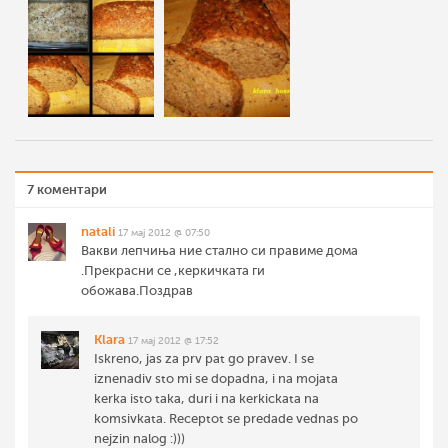
7 коментари
natali
17 мај 2012 @ 07:50
Вакви лепчиња ние стално си правиме дома
.Прекрасни се ,керкичката ги
обожава.Поздрав
Klara
17 мај 2012 @ 17:52
Iskreno, jas za prv pat go pravev. I se
iznenadiv sto mi se dopadna, i na mojata
kerka isto taka, duri i na kerkickata na
komsivkata. Receptot se predade vednas po
nejzin nalog :)))