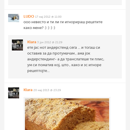
LUDO
17 мај 2012 @ 11:00
ооо невесто и ти ли ги игнорираш рецетите
како мене? :) :) :) :)
Klara
3 јун 2012 @ 21:29
ете јас нот андерстенд сега ... и тогаш си
оставив за да протумачам , ама јок
андерстендинг- а да транслатеше ти плис,
ум си поматив кој, што , како и зс игноре
рецептојте...
Klara
20 мај 2013 @ 23:29