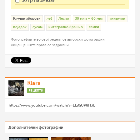
50 гр пармезан
Клучни зборови
леб
Лесно
30 мин – 60 мин
тиквички
појадок
сусам
интегрално брашно
семки
Фотографиите во овој рецепт се авторски фотографии.
Лиценца: Сите права се задржани
Klara
РЕЦЕПТИ
https://www.youtube.com/watch?v=ELjXiUP8H3E
Дополнителни фотографии