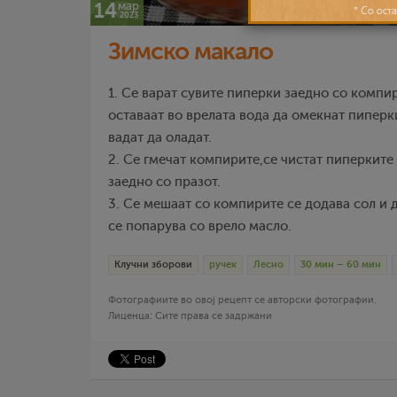
14
мар
2023
Зимско макало
1. Се варат сувите пиперки заедно со компи
оставаат во врелата вода да омекнат пиперк
вадат да оладат.
2. Се гмечат компирите,се чистат пиперките 
заедно со празот.
3. Се мешаат со компирите се додава сол и 
се попарува со врело масло.
Клучни зборови
ручек
Лесно
30 мин – 60 мин
Фотографиите во овој рецепт се авторски фотографии.
Лиценца: Сите права се задржани