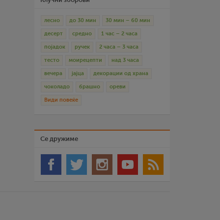
лесно
до 30 мин
30 мин – 60 мин
десерт
средно
1 час – 2 часа
појадок
ручек
2 часа – 3 часа
тесто
моирецепти
над 3 часа
вечера
јајца
декорации од храна
чоколадо
брашно
ореви
Види повеќе
Се дружиме