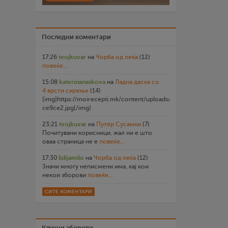
Последни коментари
17:26
tvojkuvar
на
Чорба од леќа
(12)
повеќе...
15:08
katerinanaskova
на
Ладна даска со
4 врсти сирење
(14)
[img]https://moirecepti.mk/content/uploads/2026/07/20260719
ce9ce2.jpg[/img]
23:21
tvojkuvar
на
Путер Сусамки
(7)
Почитувани корисници, жал ни е што
оваа страница не е
повеќе...
17:30
lidijamilo
на
Чорба од леќа
(12)
Значи многу неписмени има, кај кои
некои зборови
повеќе...
СИТЕ КОМЕНТАРИ
Клучни зборови