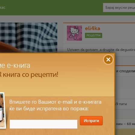
нас
eli4ka
РЕЦЕПТИ
Uzivam da gotvam ,a drugite da degustira
Биди вистински пријател и сподел
Омилен
Испечати го рецептот
Рецептот е прочитан
324,869
пати
Лесно
5 лица
30 мин – 60 м
Состојки