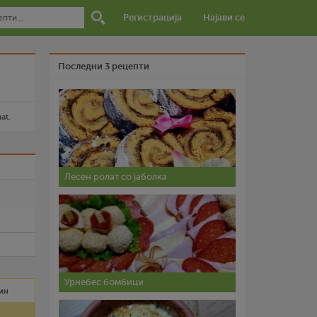
Регистрација
Најави се
Последни 3 рецепти
at.
и
Лесен ролат со јаболка
Урнебес бомбици
ин