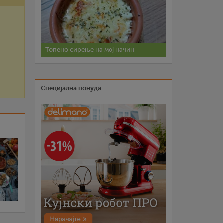
Топено сирење на мој начин
Специјална понуда