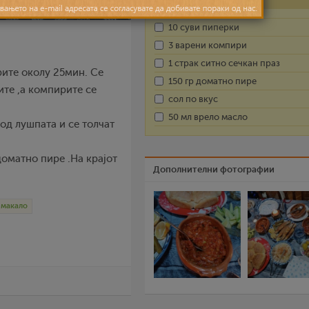
10 суви пиперки
3 варени компири
1 страк ситно сечкан праз
рите околу 25мин. Се
150 гр доматно пире
ите ,а компирите се
сол по вкус
50 мл врело масло
од лушпата и се толчат
доматно пире .На крајот
Дополнителни фотографии
макало