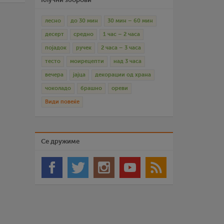
лесно
до 30 мин
30 мин – 60 мин
десерт
средно
1 час – 2 часа
појадок
ручек
2 часа – 3 часа
тесто
моирецепти
над 3 часа
вечера
јајца
декорации од храна
чоколадо
брашно
ореви
Види повеќе
Се дружиме