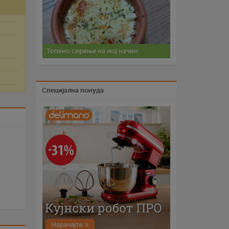
Топено сирење на мој начин
Специјална понуда