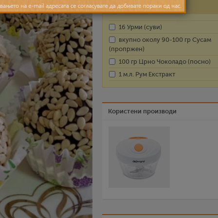
Состојки
16 Урми (суви)
вкупно околу 90-100 гр Сусам
(пропржен)
100 гр Црно Чоколадо (посно)
1 м.л. Рум Екстракт
Користени производи