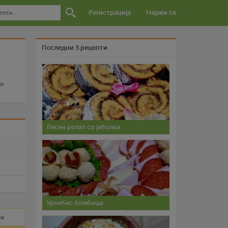
Регистрација
Најави се
Последни 3 рецепти
со
Лесен ролат со јаболка
и
Урнебес бомбици
ин