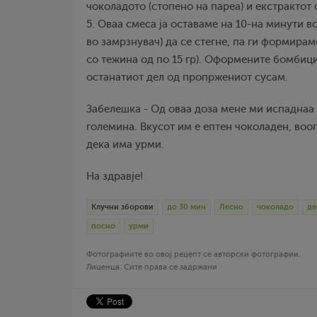
чоколадото (стопено на пареа) и екстрактот
5. Оваа смеса ја оставаме на 10-на минути 
во замрзнувач) да се стегне, па ги формирам
со тежина од по 15 гр). Оформените бомбици
останатиот дел од пропржениот сусам.
Забелешка - Од оваа доза мене ми испаднаа
големина. Вкусот им е ептен чоколаден, воо
дека има урми.
На здравје!
Клучни зборови
до 30 мин
Лесно
чоколадо
де
посно
урми
Фотографиите во овој рецепт се авторски фотографии.
Лиценца: Сите права се задржани