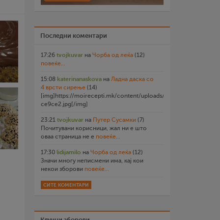
Последни коментари
17:26
tvojkuvar
на
Чорба од леќа
(12)
повеќе...
15:08
katerinanaskova
на
Ладна даска со
4 врсти сирење
(14)
[img]https://moirecepti.mk/content/uploads/2026/07/20260719
ce9ce2.jpg[/img]
23:21
tvojkuvar
на
Путер Сусамки
(7)
Почитувани корисници, жал ни е што
оваа страница не е
повеќе...
17:30
lidijamilo
на
Чорба од леќа
(12)
Значи многу неписмени има, кај кои
некои зборови
повеќе...
СИТЕ КОМЕНТАРИ
Клучни зборови