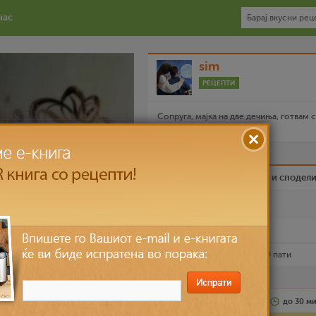
нас
sim
РЕЦЕПТИ
Сопруга, мајка на две дечиња, готвам 
љубов за моите најмили
Биди вистински пријател и сподел
Омилен
Испечати го рецептот
Рецептот е прочитан
13,799
пати
Лесно
повеќе лица
до 30 м