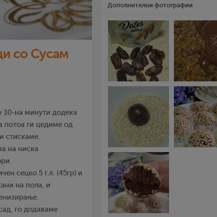
Дополнителни фотографии
и со Сусам
у 10-на минути додека
а потоа ги цедиме од
и стискаме.
ва на ниска
ори.
н сецко 5 г.л. (45гр) и
ани на пола, и
енизирање.
сад, го додаваме