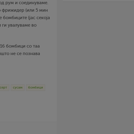
 од рум и соединуваме.
во фрижидер (или 5 мин
е бомбиците (јас секоја
 ги увалуваме во
 16 бомбици со таа
пшто не се познава
серт
сусам
бомбици