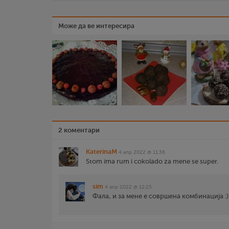
Може да ве интересира
2 коментари
KaterinaM
4 апр 2022 @ 11:36
Stom ima rum i cokolado za mene se super.
sim
4 апр 2022 @ 12:25
Фала, и за мене е совршена комбинација :)