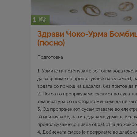
1
апр
2022
Здрави Чоко-Урма Бомбиц
(посно)
Подготовка
1. Урмите ги потопуваме во топла вода (окол
да завршиме со пропржување на сусамот), п
водата со помош на цедалка, без притоа да г
2. Потоа го пропржуваме сусамот во сува та
температура со постојано мешање да не заг
3. Од пропржениот сусам ставаме во електриче
го иситнуваме, па ги додаваме урмите, исецк
продолжуваме со нивна обработка до хомог
4. Добиената смеса ја префрламе во длабок 