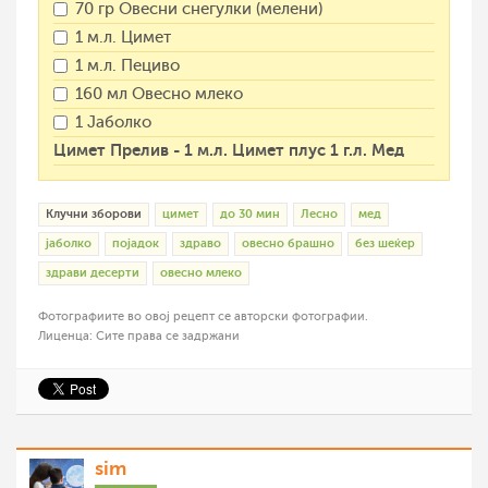
70 гр Овесни снегулки (мелени)
1 м.л. Цимет
1 м.л. Пециво
160 мл Овесно млеко
1 Јаболко
Цимет Прелив - 1 м.л. Цимет плус 1 г.л. Мед
Клучни зборови
цимет
до 30 мин
Лесно
мед
јаболко
појадок
здраво
овесно брашно
без шеќер
здрави десерти
овесно млеко
Фотографиите во овој рецепт се авторски фотографии.
Лиценца: Сите права се задржани
sim