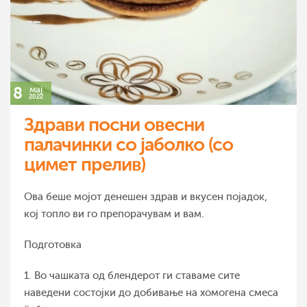
8
мај
2022
Здрави посни овесни
палачинки со јаболко (со
цимет прелив)
Ова беше мојот денешен здрав и вкусен појадок,
кој топло ви го препорачувам и вам.
Подготовка
1. Во чашката од блендерот ги ставаме сите
наведени состојки до добивање на хомогена смеса