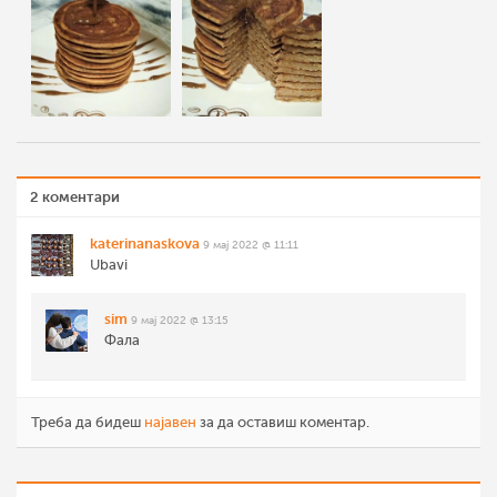
2 коментари
katerinanaskova
9 мај 2022 @ 11:11
Ubavi
sim
9 мај 2022 @ 13:15
Фала
Треба да бидеш
најавен
за да оставиш коментар.