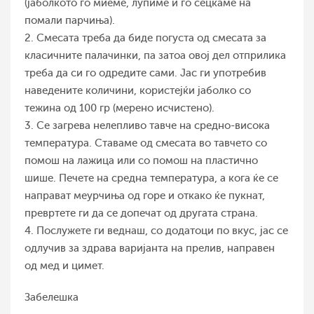
(јаболкото го миеме, лупиме и го сецкаме на
помали парчиња).
2. Смесата треба да биде погуста од смесата за
класичните палачинки, па затоа овој дел отприлика
треба да си го одредите сами. Јас ги употребив
наведените количини, користејќи јаболко со
тежина од 100 гр (мерено исчистено).
3. Се загрева нелепливо тавче на средно-висока
температура. Ставаме од смесата во тавчето со
помош на лажица или со помош на пластично
шише. Печете на средна температура, а кога ќе се
направат меурчиња од горе и откако ќе пукнат,
превртете ги да се допечат од другата страна.
4. Послужете ги веднаш, со додатоци по вкус, јас се
одлучив за здрава варијанта на прелив, направен
од мед и цимет.
Забелешка