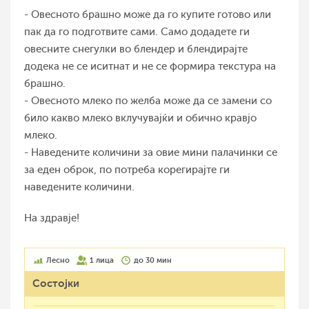
- Овесното брашно може да го купите готово или
пак да го подготвите сами. Само додадете ги
овесните снегулки во блендер и блендирајте
додека не се иситнат и не се формира текстура на
брашно.
- Овесното млеко по желба може да се замени со
било какво млеко вклучувајќи и обично кравјо
млеко.
- Наведените количини за овие мини палачинки се
за еден оброк, по потреба корегирајте ги
наведените количини.
На здравје!
Лесно
1 лица
до 30 мин
Состојки