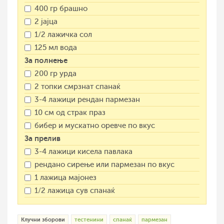
400 гр брашно
2 јајца
1/2 лажичка сол
125 мл вода
За полнење
200 гр урда
2 топки смрзнат спанаќ
3-4 лажици рендан пармезан
10 см од страк праз
бибер и мускатно оревче по вкус
За прелив
3-4 лажици кисела павлака
рендано сирење или пармезан по вкус
1 лажица мајонез
1/2 лажица сув спанаќ
Клучни зборови
тестенини
спанаќ
пармезан