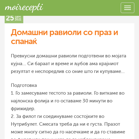
25
јан
2021
Домашни равиоли со праз и
спанаќ
Превкусни домашни равиоли подготвени во мојата
кујна... Си бараат и време и љубов ама крајниот
резултат е неспоредлив со оние што ги купуваме...
Подготовка
1. Го замесуваме тестото за равиоли. Го виткаме во
најлонска фолија и го оставаме 30 минути во
фрижидер.
2. За филот ги соединуваме состојките во
Нутрибулет. Смесата треба да ни е густа. Празот
може многу ситно да го насечкаме и да го ставиме