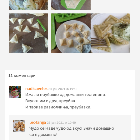
11 коментари
nadicaveles
25 јан 2021 @ 19:32
Има ли поубавко од домашни тестенини.
Вкусот им е друг,преубав.
И твоиве равиолчиња,преубавки.
teofanija
25 јан 2021 @ 19:49
Чудо се Наде чудо од вкус! Значи домашно
си е домашно!