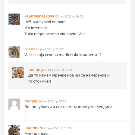
katerinanaskova
25 јан 2021 @ 19:52
Ufff, uste vakvi nemam
Mn interesni
Tuka negde sme so vkusovite Vale
ikidiki
25 јан 2021 @ 23:02
Vale sekoja cest na marifetlukot, super se :)
teofanija
1 фев 2021 @ 14:35
Да ти кажам Иренке коа им се намерачив и
ги стокмив:)
monyq
26 јан 2021 @ 07:59
Лични, убавки и составот мнооогу ме бендиса
:)
KaterinaM
26 јан 2021 @ 13:26
Mnogu ubavi.