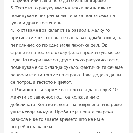
во филот или пак и него да го изблендираме.
3. Тестото го расукуваме на тенки ленти или го
поминуваме низ рачна машина за подготовка на
јувки и други тестенини.
4. Го ставаме врз калапот за равиоли, малку го
притискаме тестото да се направат вдлабнатини, па
ги полниме со по една мала лажичка фил. Од
страните на тестото околу филот премачкуваме со
вода. Го покриваме со друго тенко расукано тесто,
поминуваме со оклагија(сукало) фактички ги сечеме
равиолите и ги тргаме на страна. Така додека да ни
се потроши тестото и филот.
5. Равиолите ги вариме во солена вода околу 8-10
минути во зависност од тоа колкава им е
дебелината. Кога ќе излезат на површина ги вариме
уште некоја минута. Пробајте ја првата сварена
равиола и ќе го знаете времето што ќе им е
потребно за варење.