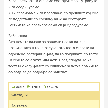
6. За преливот ги ставаме состојките во Нутрибулет
и ги соединуваме.
7. Ги сервираме и ги прелеваме со преливот кој сме
го подготвиле со соединување на состојките.
Густината на преливот сами си ја одредуваме.
Забелешка
Ако немате калапи за равиоли постапката ја
правите така што на расуканото тесто ставате на
одредено растојание фил, па го покривате со тесто.
Ги сечете со алатка или нож. Пред спојување на
тестата околу филот со силиконска четка поминете
со вода за да подобро се залепат.
Лесно
4 лица
до 30 мин
Состојки
За тесто