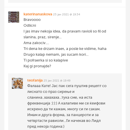
katerinanaskova
25 јан 2021 @ 19:34
Bravoooo
Odlicni
I jas imav nekoja idea, da pravam ravioli so fil od
slanina, praz, sirenje...
Ama zakociv....
Tri dena ke drzam inaet, a posle ke vidime, haha
Drugo kalap nemam, jas sucam kori...
Ti pofraerka si so kalapive
Kaj gi pronajde?
teofanija
25 јан 2021 @ 19:49
Фалааа Кате! Јас пак сега пуштив рецепт со
лиснато со праз сирење и
сланина..хахахаха...тука сме, на иста
фреквенција :):):) А калапиве ми се ќеифови
искрено да ти кажам, многу си ги сакам.
Имам и друга форма, за панцероти и за
четвртасти равиоли...Ги начекав во Лидл
пред некоја година:)