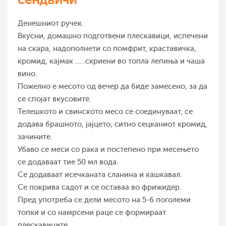
Денешниот ручек.
Вкусни, домашно подготвени плескавици, испечени
на скара, надополнети со помфрит, краставичка,
кромид, кајмак .....скриени во топла лепиња и чаша
вино.
Пожелно е месото од вечер да биде замесено, за да
се спојат вкусовите.
Телешкото и свинското месо се соединуваат, се
додава брашното, јајцето, ситно сецканиот кромид,
зачините.
Убаво се меси со рака и постепено при месењето
се додаваат тие 50 мл вода.
Се додаваат исечканата сланина и кашкавал.
Се покрива садот и се оставаа во фрижидер.
Пред употреба се дели месото на 5-6 поголеми
топки и со намрсени раце се формираат
плескавиците.