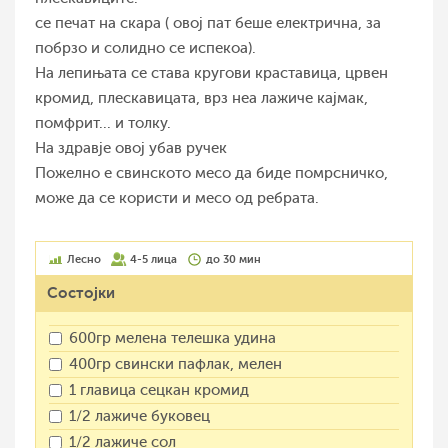
се печат на скара ( овој пат беше електрична, за
побрзо и солидно се испекоа).
На лепињата се става кругови краставица, црвен
кромид, плескавицата, врз неа лажиче кајмак,
помфрит... и толку.
На здравје овој убав ручек
Пожелно е свинското месо да биде помрсничко,
може да се користи и месо од ребрата.
Лесно
4-5 лица
до 30 мин
Состојки
600гр мелена телешка удина
400гр свински пафлак, мелен
1 главица сецкан кромид
1/2 лажиче буковец
1/2 лажиче сол