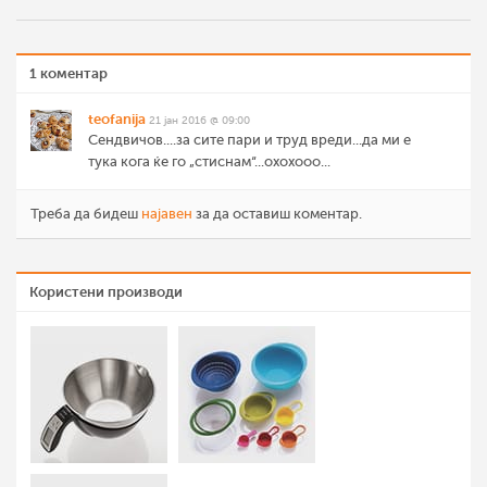
1 коментар
teofanija
21 јан 2016 @ 09:00
Сендвичов....за сите пари и труд вреди...да ми е
тука кога ќе го „стиснам“...охохооо...
Треба да бидеш
најавен
за да оставиш коментар.
Користени производи