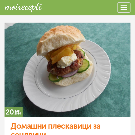
20
јан
2016
Домашни плескавици за
сендвичи