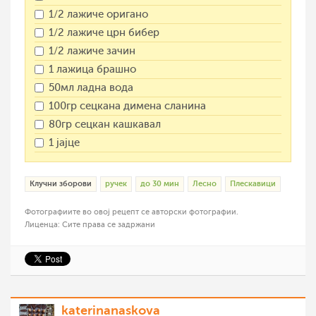
1/2 лажиче оригано
1/2 лажиче црн бибер
1/2 лажиче зачин
1 лажица брашно
50мл ладна вода
100гр сецкана димена сланина
80гр сецкан кашкавал
1 јајце
Клучни зборови
ручек
до 30 мин
Лесно
Плескавици
Фотографиите во овој рецепт се авторски фотографии.
Лиценца: Сите права се задржани
katerinanaskova