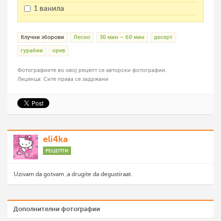
1 ванила
Клучни зборови
Лесно
30 мин – 60 мин
десерт
гурабии
орев
Фотографиите во овој рецепт се авторски фотографии.
Лиценца: Сите права се задржани
eli4ka
РЕЦЕПТИ
Uzivam da gotvam ,a drugite da degustiraat.
Дополнителни фотографии