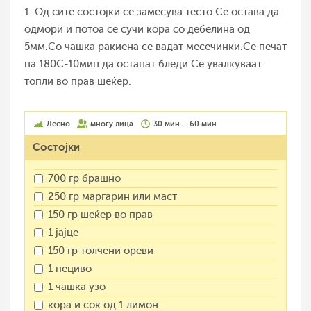
1. Од сите состојки се замесува тесто.Се остава да
одмори и потоа се сучи кора со дебелина од
5мм.Со чашка ракиена се вадат месечинки.Се печат
на 180С-10мин да останат бледи.Се увалкуваат
топли во прав шеќер.
Лесно
многу лица
30 мин – 60 мин
Состојки
700 гр брашно
250 гр маргарин или маст
150 гр шеќер во прав
1 јајце
150 гр толчени ореви
1 пециво
1 чашка узо
кора и сок од 1 лимон