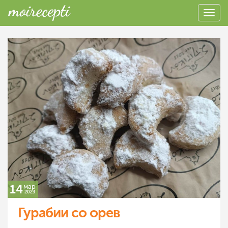
14
мар
2023
Гурабии со орев