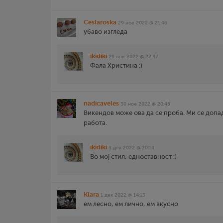
Ceslaroska
29 ное 2022 @ 21:46
убаво изгледа
ikidiki
29 ное 2022 @ 22:47
Фала Христина :)
nadicaveles
30 ное 2022 @ 20:45
Викендов може ова да се проба. Ми се допа
работа.
ikidiki
3 дек 2022 @ 20:14
Во мој стил, едноставност :)
Klara
1 дек 2022 @ 14:13
ем лесно, ем лично, ем вкусно