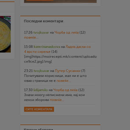
Последни коментари
17:26
tvojkuvar
на
Чорба од леќа
(12)
повеќе...
15:08
katerinanaskova
на
Ладна даска со
4 врсти сирење
(14)
[img]https://moirecepti.mk/content/uploads/2026/07/20260719
ce9ce2.jpg[/img]
23:21
tvojkuvar
на
Путер Сусамки
(7)
Почитувани корисници, жал ни е што
оваа страница не е
повеќе...
17:30
lidijamilo
на
Чорба од леќа
(12)
Значи многу неписмени има, кај кои
некои зборови
повеќе...
СИТЕ КОМЕНТАРИ
Клучни зборови