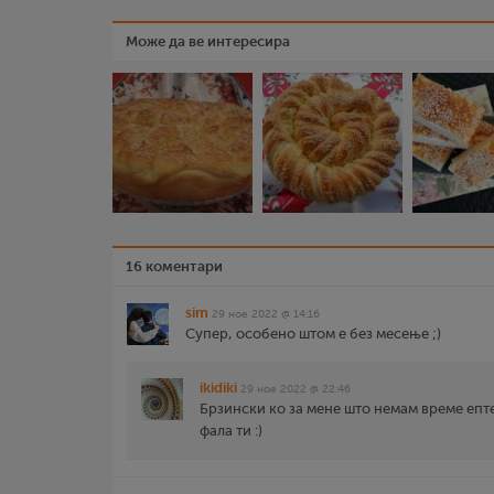
Може да ве интересира
16 коментари
sim
29 ное 2022 @ 14:16
Супер, особено штом е без месење ;)
ikidiki
29 ное 2022 @ 22:46
Брзински ко за мене што немам време епт
фала ти :)