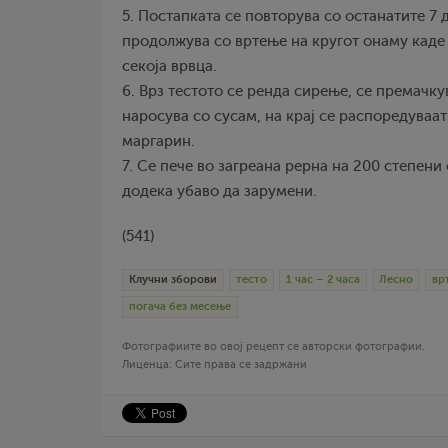
5. Постапката се повторува со останатите 7 
продолжува со вртење на кругот онаму каде 
секоја врвца.
6. Врз тестото се ренда сирење, се премачку
наросува со сусам, на крај се распоредуваа
маргарин.
7. Се пече во загреана рерна на 200 степени
додека убаво да зарумени.
(541)
Клучни зборови
тесто
1 час – 2 часа
Лесно
вр
погача без месење
Фотографиите во овој рецепт се авторски фотографии.
Лиценца: Сите права се задржани