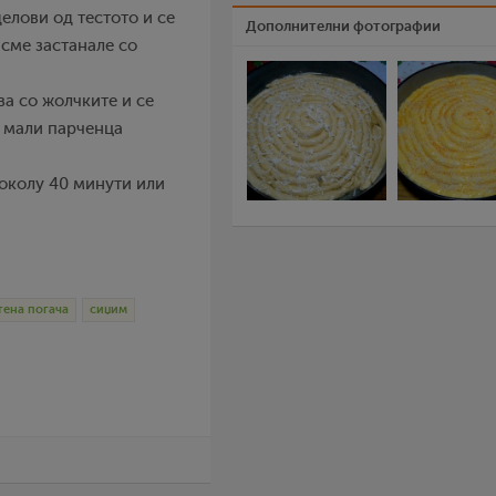
делови од тестото и се
Дополнителни фотографии
сме застанале со
ва со жолчките и се
т мали парченца
 околу 40 минути или
тена погача
сиџим