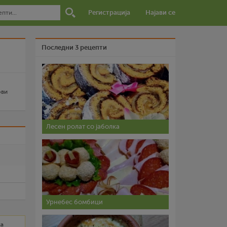
Регистрација
Најави се
Последни 3 рецепти
ови
Лесен ролат со јаболка
и
Урнебес бомбици
са