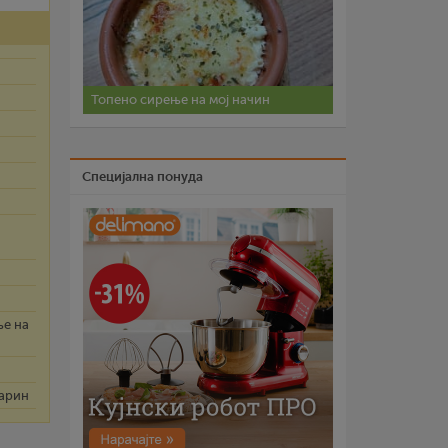
Топено сирење на мој начин
Специјална понуда
ње на
гарин