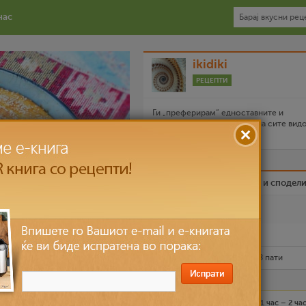
нас
ikidiki
РЕЦЕПТИ
Ги „преферирам“ едноставните и
разбирливите подготовки на сите вид
храна и напитоци.
Биди вистински пријател и сподел
Омилен
Испечати го рецептот
Рецептот е прочитан
19,048
пати
Лесно
3-4 лица
1 час – 2 ча