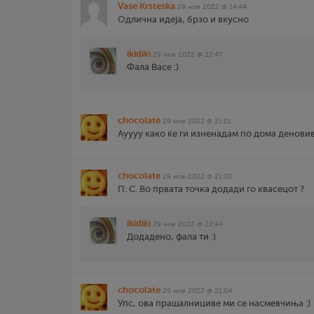
Vase Krsteska
29 ное 2022 @ 14:44
Одлична идеја, брзо и вкусно
ikidiki
29 ное 2022 @ 22:47
Фала Васе :)
chocolate
29 ное 2022 @ 21:01
Ауууу како ќе ги изненадам по дома деновив
chocolate
29 ное 2022 @ 21:03
П. С. Во првата точка додади го квасецот ?
ikidiki
29 ное 2022 @ 22:44
Додадено, фала ти :)
chocolate
29 ное 2022 @ 21:04
Упс, ова прашалнициве ми се насмевчиња :)