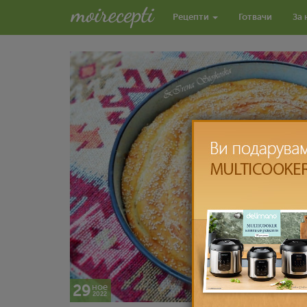
Рецепти
Готвачи
За 
29
ное
2022