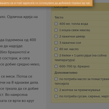
Состојки
ало. Одлична идеја на
Тесто
400 мл. топла вода
1 коцка свеж квасец
2 лажички шеќер
ода (одземена од 400
3 лажички сол
ва да надојде.
80 мл. масло
 (без брашното) и
2 белки + 1 цело јајце (на собна
 состојки, и сега
температура)
 се добие средно меко,
600-700 гр. брашно
Дополнително
 се меси. Потоа се
по потреба масло за помастува
ечи на 8 еднакви дела.
тепсијата
 се тркала да се добие
2 жолчки за премачкување
рст. Во намрсена
по потреба сусам, сирење, мар
ката се врти во круг