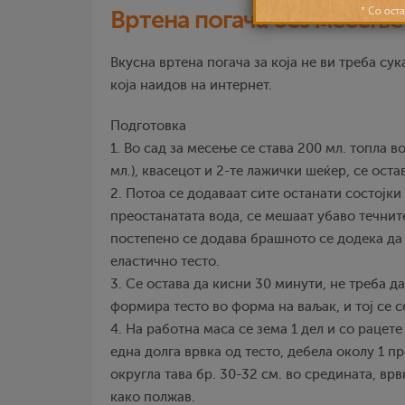
Вртена погача без месење
Вкусна вртена погача за која не ви треба сук
која наидов на интернет.
Подготовка
1. Во сад за месење се става 200 мл. топла в
мл.), квасецот и 2-те лажички шеќер, се оста
2. Потоа се додаваат сите останати состојки
преостанатата вода, се мешаат убаво течните
постепено се додава брашното се додека да
еластично тесто.
3. Се остава да кисни 30 минути, не треба да
формира тесто во форма на ваљак, и тој се с
4. На работна маса се зема 1 дел и со рацете
една долга врвка од тесто, дебела околу 1 п
округла тава бр. 30-32 см. во средината, врв
како полжав.