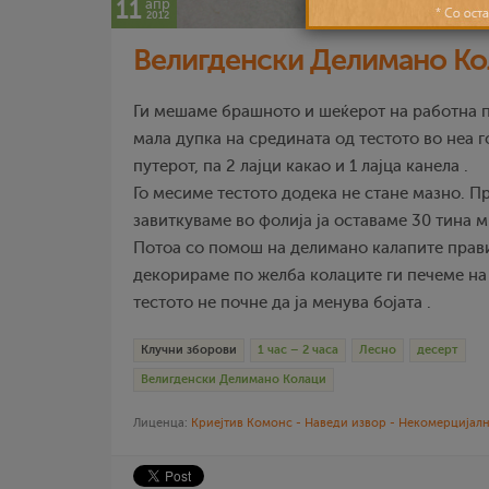
11
апр
2012
Велигденски Делимано Ко
Ги мешаме брашното и шеќерот на работна 
мала дупка на средината од тестото во неа г
путерот, па 2 лајци какао и 1 лајца канела .
Го месиме тестото додека не стане мазно. Пр
завиткуваме во фолија ја оставаме 30 тина 
Потоа со помош на делимано калапите прав
декорираме по желба колаците ги печеме на
тестото не почне да ја менува бојата .
Клучни зборови
1 час – 2 часа
Лесно
десерт
Велигденски Делимано Колаци
Лиценца:
Криејтив Комонс - Наведи извор - Некомерцијалн