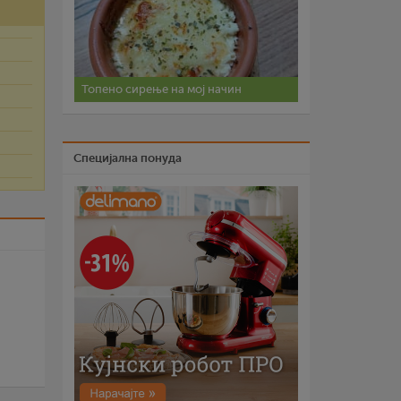
Топено сирење на мој начин
Специјална понуда