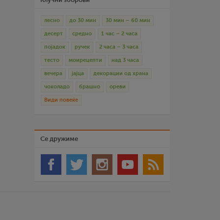
лесно
до 30 мин
30 мин – 60 мин
десерт
средно
1 час – 2 часа
појадок
ручек
2 часа – 3 часа
тесто
моирецепти
над 3 часа
вечера
јајца
декорации од храна
чоколадо
брашно
ореви
Види повеќе
Се дружиме