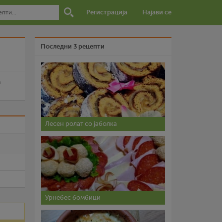
Регистрација
Најави се
Последни 3 рецепти
a
Лесен ролат со јаболка
и
Урнебес бомбици