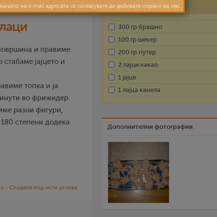
Состојки
лаци
300 гр брашно
100 гр шекер
површина и правиме
200 гр путер
о стабаме јајцето и
2 лајци какао
1 јајце
авиме топка и ја
1 лајца канела
минути во фрижидер.
име разни фигури,
 180 степени додека
Дополнителни фотографии
о - Сподели под исти услови