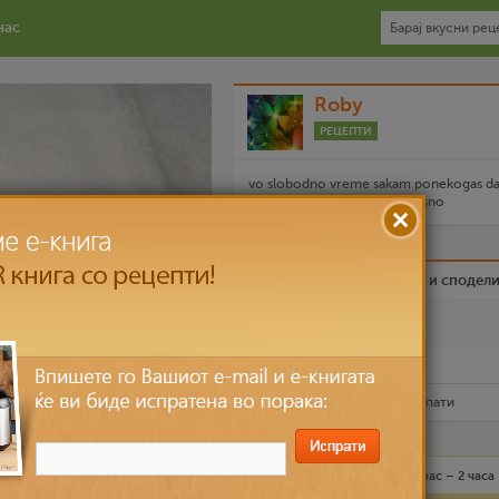
нас
Roby
РЕЦЕПТИ
vo slobodno vreme sakam ponekogas d
prigotvam nesto ubavo i vkusno
Биди вистински пријател и сподел
Омилен
Испечати го рецептот
Рецептот е прочитан
4,409
пати
Лесно
4 лица
1 час – 2 часа