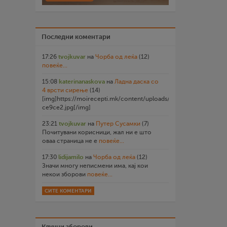
Последни коментари
17:26
tvojkuvar
на
Чорба од леќа
(12)
повеќе...
15:08
katerinanaskova
на
Ладна даска со
4 врсти сирење
(14)
[img]https://moirecepti.mk/content/uploads/2026/07/20260719
ce9ce2.jpg[/img]
23:21
tvojkuvar
на
Путер Сусамки
(7)
Почитувани корисници, жал ни е што
оваа страница не е
повеќе...
17:30
lidijamilo
на
Чорба од леќа
(12)
Значи многу неписмени има, кај кои
некои зборови
повеќе...
СИТЕ КОМЕНТАРИ
Клучни зборови