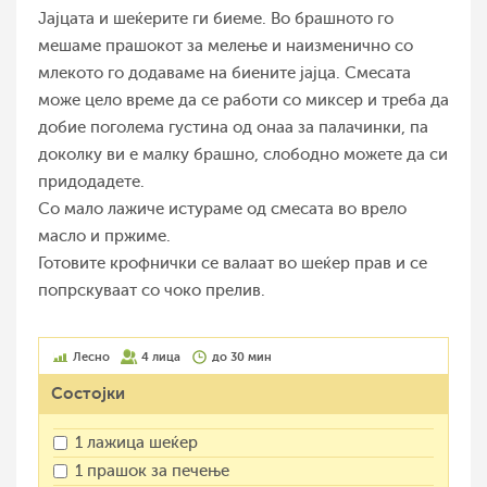
Јајцата и шеќерите ги биеме. Во брашното го
мешаме прашокот за мелење и наизменично со
млекото го додаваме на биените јајца. Смесата
може цело време да се работи со миксер и треба да
добие поголема густина од онаа за палачинки, па
доколку ви е малку брашно, слободно можете да си
придодадете.
Со мало лажиче истураме од смесата во врело
масло и пржиме.
Готовите крофнички се валаат во шеќер прав и се
попрскуваат со чоко прелив.
Лесно
4 лица
до 30 мин
Состојки
1 лажица шеќер
1 прашок за печење