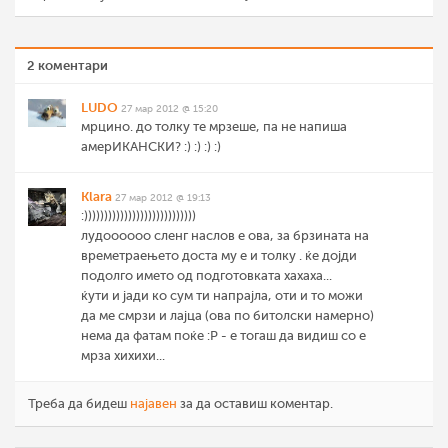
2 коментари
LUDO
27 мар 2012 @ 15:20
мрцино. до толку те мрзеше, па не напиша
амерИКАНСКИ? :) :) :) :)
Klara
27 мар 2012 @ 19:13
:))))))))))))))))))))))))))))
лудоооооо сленг наслов е ова, за брзината на
времетраењето доста му е и толку . ќе дојди
подолго името од подготовката хахаха...
ќути и јади ко сум ти напрајла, оти и то можи
да ме смрзи и лајца (ова по битолски намерно)
нема да фатам поќе :P - е тогаш да видиш со е
мрза хихихи...
Треба да бидеш
најавен
за да оставиш коментар.