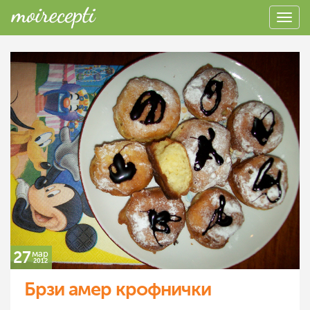
27
мар
2012
Брзи амер крофнички