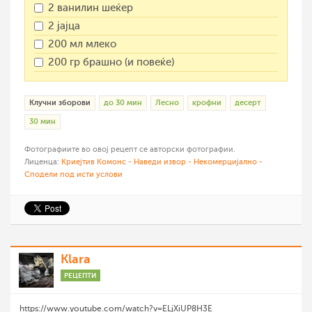
2 ванилин шеќер
2 јајца
200 мл млеко
200 гр брашно (и повеќе)
Клучни зборови
до 30 мин
Лесно
крофни
десерт
30 мин
Фотографиите во овој рецепт се авторски фотографии.
Лиценца:
Криејтив Комонс - Наведи извор - Некомерцијално -
Сподели под исти услови
Klara
РЕЦЕПТИ
https://www.youtube.com/watch?v=ELjXiUP8H3E