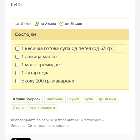
(540)
Лесно
за 2 лица
до 30 мин
Состојки
1 кесичка готова супа од петел (од 63 гр.)
1 лажица масло
1 мало кромидче
1 литар вода
околу 100 гр. макарони
Клучни зборови
макарони
ручек
супа
до 30 мин
Лесно
лесни рецепти
Фотографиите во овој рецепт се авторски фотографии.
Лиценца: Сите права се задржани