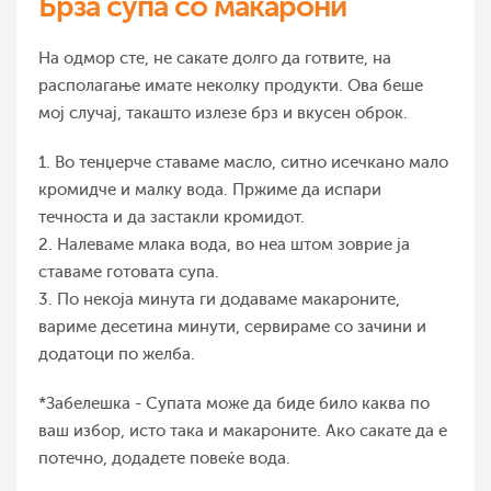
Брза супа со макарони
На одмор сте, не сакате долго да готвите, на
располагање имате неколку продукти. Ова беше
мој случај, такашто излезе брз и вкусен оброк.
1. Во тенџерче ставаме масло, ситно исечкано мало
кромидче и малку вода. Пржиме да испари
течноста и да застакли кромидот.
2. Налеваме млака вода, во неа штом зоврие ја
ставаме готовата супа.
3. По некоја минута ги додаваме макароните,
вариме десетина минути, сервираме со зачини и
додатоци по желба.
*Забелешка - Супата може да биде било каква по
ваш избор, исто така и макароните. Ако сакате да е
потечно, додадете повеќе вода.