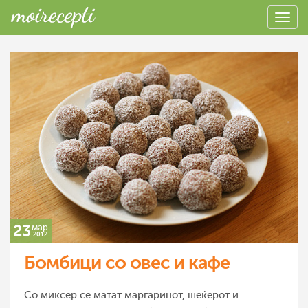
23
мар
2012
Бомбици со овес и кафе
Со миксер се матат маргаринот, шеќерот и