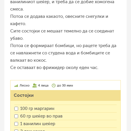
ванилиниот шеќер, и треба да се добие хомогена
смеса.
Потоа се додава какаото, овесните снегулки и
кафето.
Сите состојки се мешаат темелно да се соединат
убаво.
Потоа се формираат бомбици, но рацете треба да
се навлажнети со студена вода и бомбиците се
валкаат во кокос.
Се оставаат во фрижидер околу еден час.
Лесно
4 лица
до 30 мин
Состојки
100 гр маргарин
60 гр шеќер во прав
1 ванилин шеќер