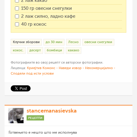
2 лаж какао
150 гр овесни снегулки
2 лаж силно, ладно кафе
40 гр кокос
Клучни зборови
до 30 мин
Лесно
овесни снегулки
кокос.
десерт
бомбици
какако
Фотографиите во овој рецепт се авторски фотографии.
Лиценца:
Криејтив Комонс - Наведи извор - Некомерцијално -
Сподели под исти услови
stancemanasievska
РЕЦЕПТИ
Готвењето е нешто што ме исполнува